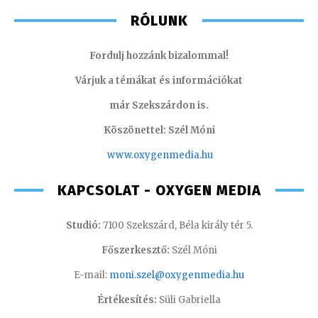
RÓLUNK
Fordulj hozzánk bizalommal!
Várjuk a témákat és információkat
már Szekszárdon is.
Köszönettel: Szél Móni
www.oxygenmedia.hu
KAPCSOLAT - OXYGEN MEDIA
Studió:
7100 Szekszárd, Béla király tér 5.
Főszerkesztő:
Szél Móni
E-mail:
moni.szel@oxygenmedia.hu
Értékesítés:
Süli Gabriella