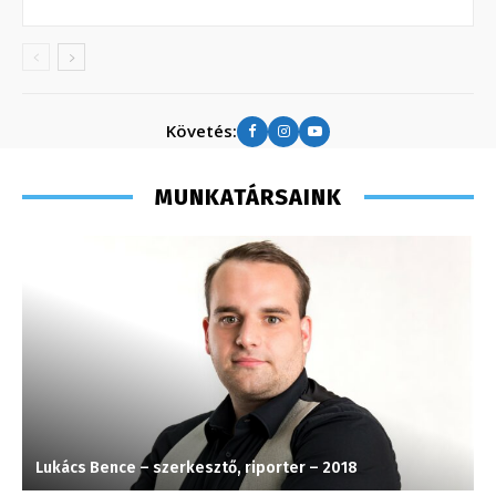
Követés:
MUNKATÁRSAINK
Lukács Bence – szerkesztő, riporter – 2018
S