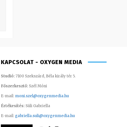
KAPCSOLAT - OXYGEN MEDIA
Studió:
7100 Szekszárd, Béla király tér 5.
Főszerkesztő:
Szél Móni
E-mail:
moni.szel@oxygenmedia.hu
Értékesítés:
Süli Gabriella
E-mail:
gabriella.suli@oxygenmedia.hu