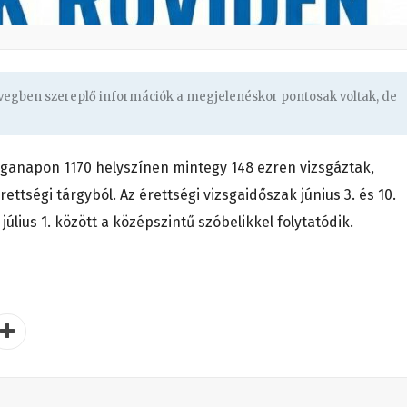
övegben szereplő információk a megjelenéskor pontosak voltak, de
izsganapon 1170 helyszínen mintegy 148 ezren vizsgáztak,
ettségi tárgyból. Az érettségi vizsgaidőszak június 3. és 10.
 július 1. között a középszintű szóbelikkel folytatódik.