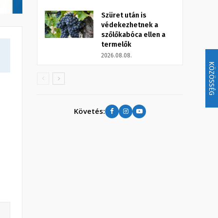
Szüret után is
védekezhetnek a
szőlőkabóca ellen a
termelők
2026.08.08.
KÖZÖSSÉG
Követés: