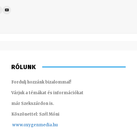
RÓLUNK
Fordulj hozzánk bizalommal!
Várjuk a témákat és információkat
már Szekszárdon is.
Köszönettel: Szél Móni
www.oxygenmedia.hu