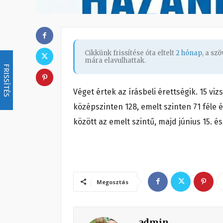
Cikkünk frissítése óta eltelt
2 hónap
, a sz
mára elavulhattak.
FRISSÍTÉS
Véget értek az írásbeli érettségik. 15 v
középszinten 128, emelt szinten 71 féle ér
között az emelt szintű, majd június 15. és
Megosztás
admin