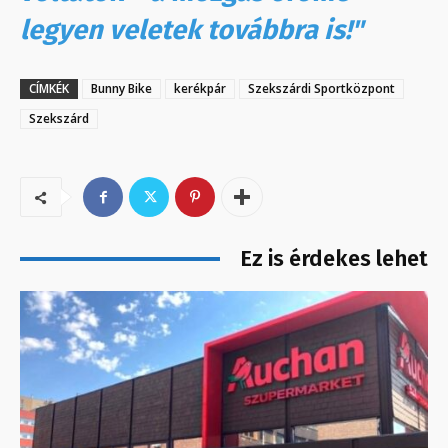
legyen veletek továbbra is!"
CÍMKÉK
Bunny Bike
kerékpár
Szekszárdi Sportközpont
Szekszárd
Ez is érdekes lehet