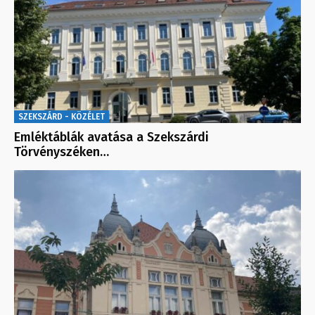
SZEKSZÁRD - KÖZÉLET
Emléktáblák avatása a Szekszárdi
Törvényszéken…