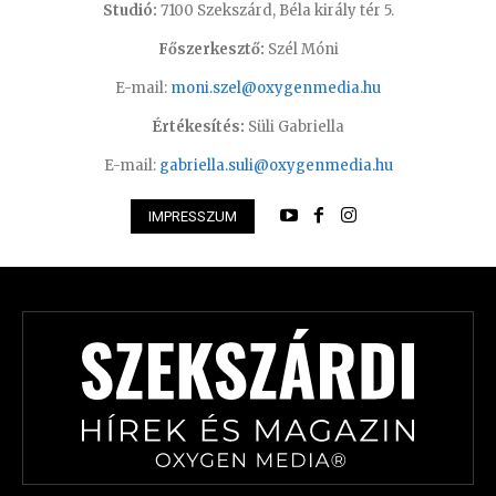
Studió:
7100 Szekszárd, Béla király tér 5.
Főszerkesztő:
Szél Móni
E-mail:
moni.szel@oxygenmedia.hu
Értékesítés:
Süli Gabriella
E-mail:
gabriella.suli@oxygenmedia.hu
IMPRESSZUM