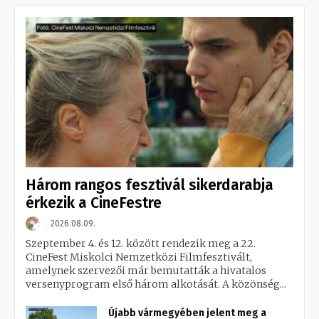
Három rangos fesztivál sikerdarabja
érkezik a CineFestre
2026.08.09.
Szeptember 4. és 12. között rendezik meg a 22.
CineFest Miskolci Nemzetközi Filmfesztivált,
amelynek szervezői már bemutatták a hivatalos
versenyprogram első három alkotását. A közönség...
Újabb vármegyében jelent meg a