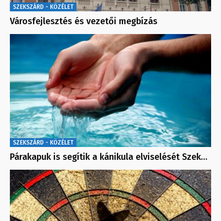
SZEKSZÁRD - KÖZÉLET
Városfejlesztés és vezetői megbízás
SZEKSZÁRD - KÖZÉLET
Párakapuk is segítik a kánikula elviselését Szek…