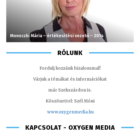
Monoczki Mária – értékesítési vezető – 2014
T
RÓLUNK
Fordulj hozzánk bizalommal!
Várjuk a témákat és információkat
már Szekszárdon is.
Köszönettel: Szél Móni
www.oxygenmedia.hu
KAPCSOLAT - OXYGEN MEDIA