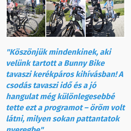
"Köszönjük mindenkinek, aki
velünk tartott a Bunny Bike
tavaszi kerékpáros kihívásban! A
csodás tavaszi idő és a jó
hangulat még különlegesebbé
tette ezt a programot – öröm volt
látni, milyen sokan pattantatok
nyeregbe"