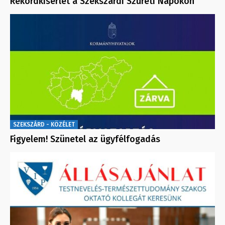
Rekordkísérlet a Szekszárdi Szüreti Napokon
SZEKSZÁRD - KÖZÉLET
Figyelem! Szünetel az ügyfélfogadás