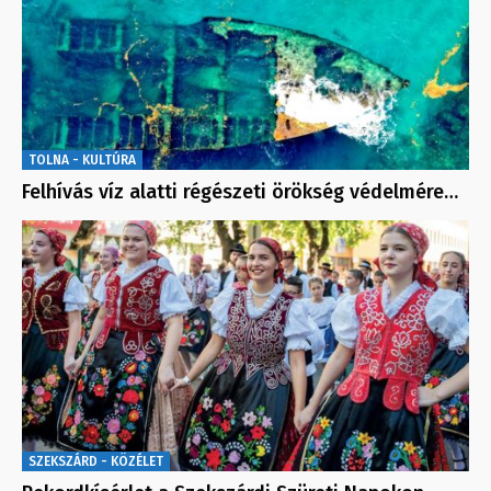
TOLNA - KULTÚRA
Felhívás víz alatti régészeti örökség védelmére…
SZEKSZÁRD - KÖZÉLET