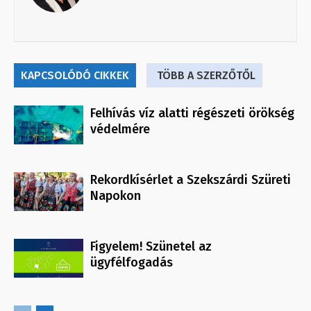
KAPCSOLÓDÓ CIKKEK
TÖBB A SZERZŐTŐL
Felhívás víz alatti régészeti örökség
védelmére
Rekordkísérlet a Szekszárdi Szüreti
Napokon
Figyelem! Szünetel az
ügyfélfogadás