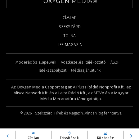
CÍMLAP
SZEKSZÁRD
TOLNA
LIFE MAGAZIN
Moderációs alapelvek
Adatkezelési tájékoztató
ÁSZF
Játékszabályzat
Médiaajánlatunk
Az Oxygen Media Csoport tagjai: A Plusz Rádió Nonprofit Kft., az
Alisca Network Kft. és a Lajta Rádió Kft., az MTVA és a Magyar
Média Mecanatúra támogatottja.
©
2026
- Szekszárdi Hírek és Magazin. Minden jog fenntartva.
Címlap
Frissítések
Közösség