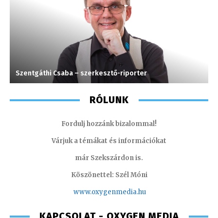
Szentgáthi Csaba – szerkesztő-riporter
V
RÓLUNK
Fordulj hozzánk bizalommal!
Várjuk a témákat és információkat
már Szekszárdon is.
Köszönettel: Szél Móni
www.oxygenmedia.hu
KAPCSOLAT - OXYGEN MEDIA