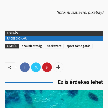
(fotó: illusztráció, pixabay)
FORRÁS
FACEBOOK.HU
CÍMKÉK
szakbizottság
szekszárd
sport támogatás
Ez is érdekes lehet