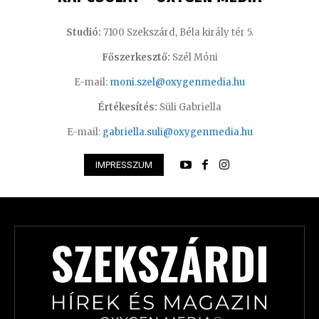
Studió:
7100 Szekszárd, Béla király tér 5.
Főszerkesztő:
Szél Móni
E-mail:
moni.szel@oxygenmedia.hu
Értékesítés:
Süli Gabriella
E-mail:
gabriella.suli@oxygenmedia.hu
IMPRESSZUM