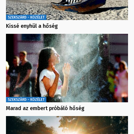
SZEKSZÁRD - KÖZÉLET
Kissé enyhül a hőség
SZEKSZÁRD - KÖZÉLET
Marad az embert próbáló hőség