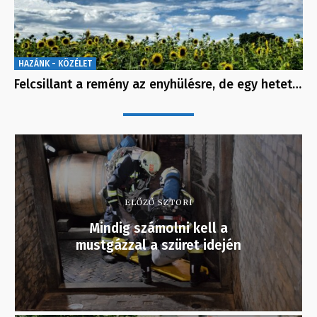
HAZÁNK - KÖZÉLET
Felcsillant a remény az enyhülésre, de egy hetet…
ELŐZŐ SZTORI
Mindig számolni kell a
mustgázzal a szüret idején