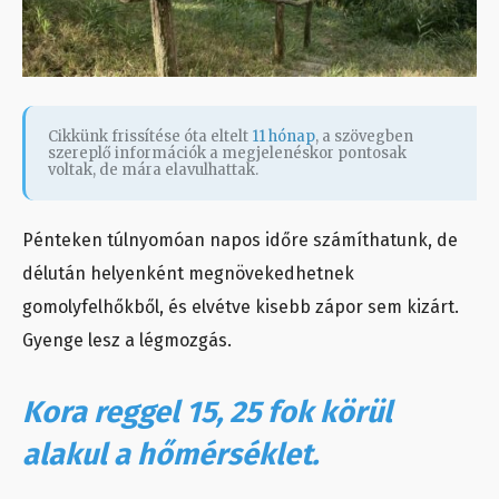
Cikkünk frissítése óta eltelt
11 hónap
, a szövegben
szereplő információk a megjelenéskor pontosak
voltak, de mára elavulhattak.
Pénteken túlnyomóan napos időre számíthatunk, de
délután helyenként megnövekedhetnek
gomolyfelhőkből, és elvétve kisebb zápor sem kizárt.
Gyenge lesz a légmozgás.
Kora reggel 15, 25 fok körül
alakul a hőmérséklet.