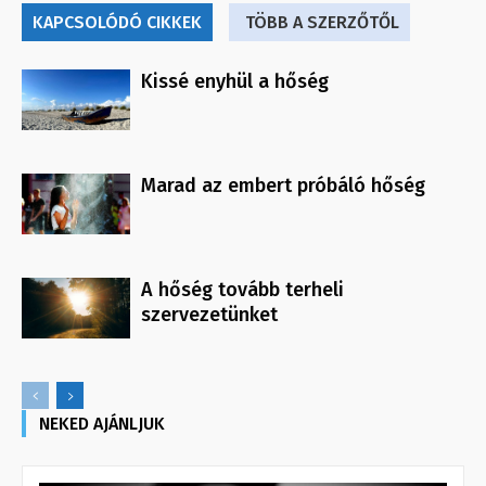
KAPCSOLÓDÓ CIKKEK
TÖBB A SZERZŐTŐL
Kissé enyhül a hőség
Marad az embert próbáló hőség
A hőség tovább terheli
szervezetünket
NEKED AJÁNLJUK