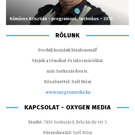
Kőműves Krisztián – programozó, technikus – 2013
L
RÓLUNK
Fordulj hozzánk bizalommal!
Várjuk a témákat és információkat
már Szekszárdon is.
Köszönettel: Szél Móni
www.oxygenmedia.hu
KAPCSOLAT - OXYGEN MEDIA
Studió:
7100 Szekszárd, Béla király tér 5.
Főszerkesztő:
Szél Móni