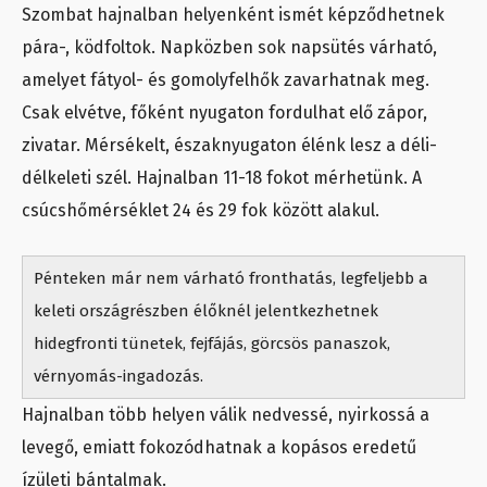
Szombat hajnalban helyenként ismét képződhetnek
pára-, ködfoltok. Napközben sok napsütés várható,
amelyet fátyol- és gomolyfelhők zavarhatnak meg.
Csak elvétve, főként nyugaton fordulhat elő zápor,
zivatar. Mérsékelt, északnyugaton élénk lesz a déli-
délkeleti szél. Hajnalban 11-18 fokot mérhetünk. A
csúcshőmérséklet 24 és 29 fok között alakul.
Pénteken már nem várható fronthatás, legfeljebb a
keleti országrészben élőknél jelentkezhetnek
hidegfronti tünetek, fejfájás, görcsös panaszok,
vérnyomás-ingadozás.
Hajnalban több helyen válik nedvessé, nyirkossá a
levegő, emiatt fokozódhatnak a kopásos eredetű
ízületi bántalmak.