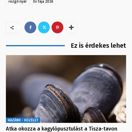
rezgő nyár
Év fája 2026
Ez is érdekes lehet
HAZÁNK - KÖZÉLET
Atka okozza a kagylópusztulást a Tisza-tavon