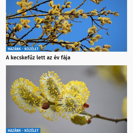
HAZÁNK - KÖZÉLET
A kecskefűz lett az év fája
HAZÁNK - KÖZÉLET