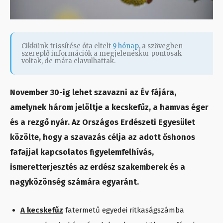
Cikkünk frissítése óta eltelt
9 hónap
, a szövegben
szereplő információk a megjelenéskor pontosak
voltak, de mára elavulhattak.
November 30-ig lehet szavazni az Év fájára,
amelynek három jelöltje a kecskefűz, a hamvas éger
és a rezgő nyár. Az Országos Erdészeti Egyesület
közölte, hogy a szavazás célja az adott őshonos
fafajjal kapcsolatos figyelemfelhívás,
ismeretterjesztés az erdész szakemberek és a
nagyközönség számára egyaránt.
A kecskefűz
fatermetű egyedei ritkaságszámba