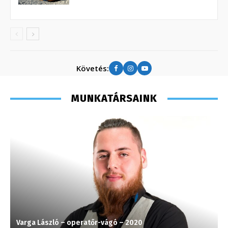
Követés:
MUNKATÁRSAINK
Varga László – operatőr-vágó – 2020
F