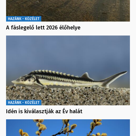
HAZÁNK - KÖZÉLET
A fáslegelő lett 2026 élőhelye
HAZÁNK - KÖZÉLET
Idén is kiválasztják az Év halát