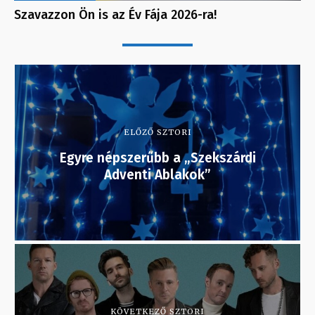
Szavazzon Ön is az Év Fája 2026-ra!
ELŐZŐ SZTORI
Egyre népszerűbb a „Szekszárdi
Adventi Ablakok”
KÖVETKEZŐ SZTORI