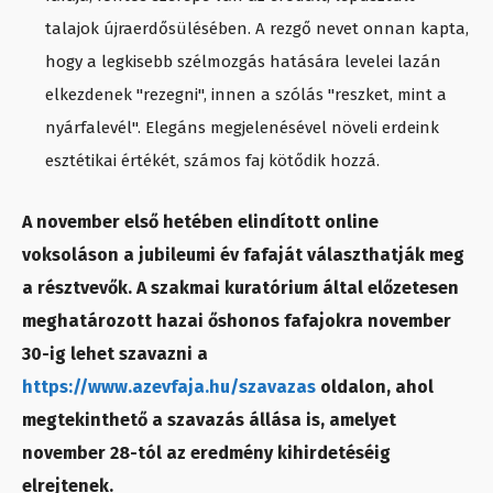
talajok újraerdősülésében. A rezgő nevet onnan kapta,
hogy a legkisebb szélmozgás hatására levelei lazán
elkezdenek "rezegni", innen a szólás "reszket, mint a
nyárfalevél". Elegáns megjelenésével növeli erdeink
esztétikai értékét, számos faj kötődik hozzá.
A november első hetében elindított online
voksoláson a jubileumi év fafaját választhatják meg
a résztvevők. A szakmai kuratórium által előzetesen
meghatározott hazai őshonos fafajokra november
30-ig lehet szavazni a
https://www.azevfaja.hu/szavazas
oldalon, ahol
megtekinthető a szavazás állása is, amelyet
november 28-tól az eredmény kihirdetéséig
elrejtenek.