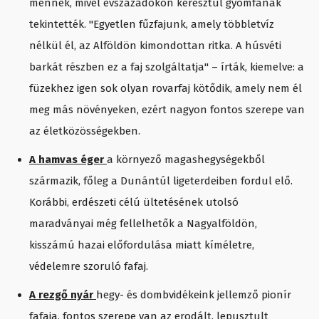
mennek, mivel évszázadokon keresztül gyomfának
tekintették. "Egyetlen fűzfajunk, amely többletvíz
nélkül él, az Alföldön kimondottan ritka. A húsvéti
barkát részben ez a faj szolgáltatja" – írták, kiemelve: a
füzekhez igen sok olyan rovarfaj kötődik, amely nem él
meg más növényeken, ezért nagyon fontos szerepe van
az életközösségekben.
A hamvas éger
a környező magashegységekből
származik, főleg a Dunántúl ligeterdeiben fordul elő.
Korábbi, erdészeti célú ültetésének utolsó
maradványai még fellelhetők a Nagyalföldön,
kisszámú hazai előfordulása miatt kíméletre,
védelemre szoruló fafaj.
A rezgő nyár
hegy- és dombvidékeink jellemző pionír
fafaja, fontos szerepe van az erodált, lepusztult