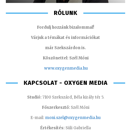
RÓLUNK
Fordulj hozzánk bizalommal!
Várjuk a témákat és információkat
már Szekszárdon is.
Köszönettel: Szél Móni
www.oxygenmedia.hu
KAPCSOLAT - OXYGEN MEDIA
Studió:
7100 Szekszárd, Béla király tér 5.
Főszerkesztő:
Szél Móni
E-mail:
moni.szel@oxygenmedia.hu
Értékesítés:
Süli Gabriella