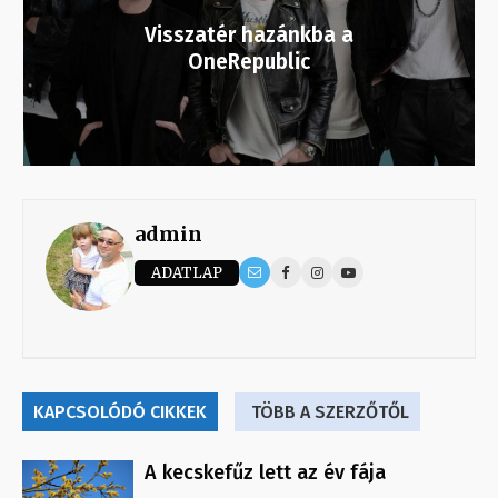
Visszatér hazánkba a
OneRepublic
admin
ADATLAP
KAPCSOLÓDÓ CIKKEK
TÖBB A SZERZŐTŐL
A kecskefűz lett az év fája