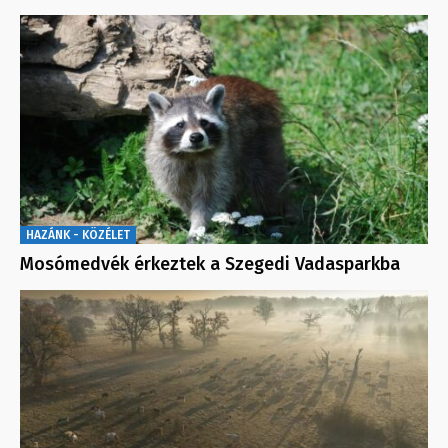
HAZÁNK - KÖZÉLET
Mosómedvék érkeztek a Szegedi Vadasparkba