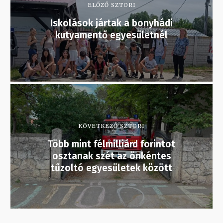
ELŐZŐ SZTORI
Iskolások jártak a bonyhádi
kutyamentő egyesületnél
KÖVETKEZŐ SZTORI
Több mint félmilliárd forintot
osztanak szét az önkéntes
tűzoltó egyesületek között