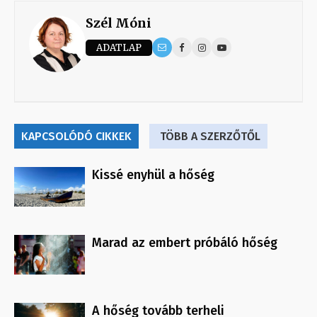
Szél Móni
ADATLAP
KAPCSOLÓDÓ CIKKEK
TÖBB A SZERZŐTŐL
Kissé enyhül a hőség
Marad az embert próbáló hőség
A hőség tovább terheli