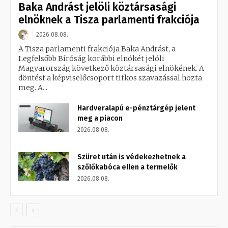
Baka Andrást jelöli köztársasági
elnöknek a Tisza parlamenti frakciója
2026.08.08.
A Tisza parlamenti frakciója Baka Andrást, a
Legfelsőbb Bíróság korábbi elnökét jelöli
Magyarország következő köztársasági elnökének. A
döntést a képviselőcsoport titkos szavazással hozta
meg. A...
Hardveralapú e-pénztárgép jelent
meg a piacon
2026.08.08.
Szüret után is védekezhetnek a
szőlőkabóca ellen a termelők
2026.08.08.