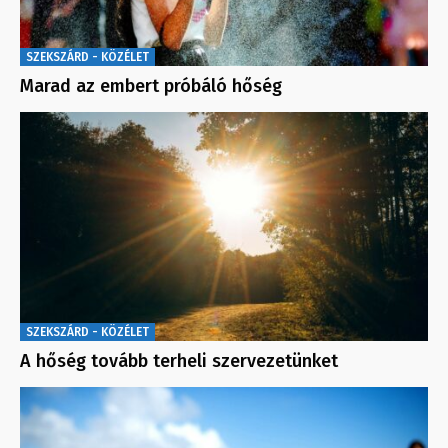
SZEKSZÁRD - KÖZÉLET
Marad az embert próbáló hőség
SZEKSZÁRD - KÖZÉLET
A hőség tovább terheli szervezetünket