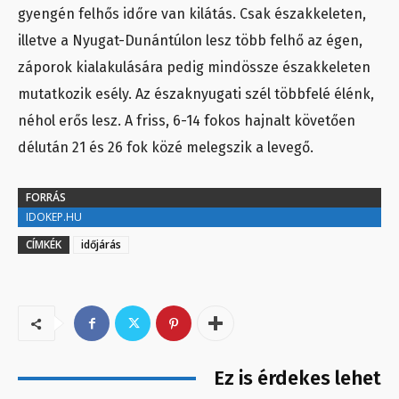
gyengén felhős időre van kilátás. Csak északkeleten,
illetve a Nyugat-Dunántúlon lesz több felhő az égen,
záporok kialakulására pedig mindössze északkeleten
mutatkozik esély. Az északnyugati szél többfelé élénk,
néhol erős lesz. A friss, 6-14 fokos hajnalt követően
délután 21 és 26 fok közé melegszik a levegő.
FORRÁS
IDOKEP.HU
CÍMKÉK
időjárás
Ez is érdekes lehet