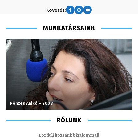
Követés:
MUNKATÁRSAINK
Pénzes Anikó – 2008
V
RÓLUNK
Fordulj hozzánk bizalommal!