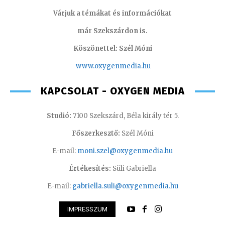
Várjuk a témákat és információkat
már Szekszárdon is.
Köszönettel: Szél Móni
www.oxygenmedia.hu
KAPCSOLAT - OXYGEN MEDIA
Studió:
7100 Szekszárd, Béla király tér 5.
Főszerkesztő:
Szél Móni
E-mail:
moni.szel@oxygenmedia.hu
Értékesítés:
Süli Gabriella
E-mail:
gabriella.suli@oxygenmedia.hu
IMPRESSZUM