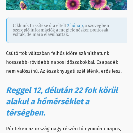
Cikkünk frissítése óta eltelt
2 hónap
, a szövegben
szereplő információk a megjelenéskor pontosak
voltak, de mára elavulhattak.
Csütörtök változóan felhős időre számíthatunk
hosszabb-rövidebb napos időszakokkal. Csapadék
nem valószínű. Az északnyugati szél élénk, erős lesz.
Reggel 12, délután 22 fok körül
alakul a hőmérséklet a
térségben.
Pénteken az ország nagy részén túlnyomóan napos,