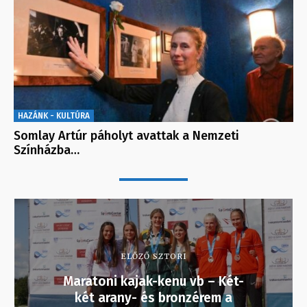
HAZÁNK - KULTÚRA
Somlay Artúr páholyt avattak a Nemzeti
Színházba…
ELŐZŐ SZTORI
Maratoni kajak-kenu vb – Két-
két arany- és bronzérem a