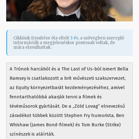
Cikkünk frissítése óta eltelt
3 év
, a szövegben szereplő
információk a megjelenéskor pontosak voltak, de
mára elavulhattak.
A Trónok harcából és a The Last of Us-ból ismert Bella
Ramsey is csatlakozott a brit művészeti szakszervezet,
az Equity környezetbarát kezdeményezéséhez, amivel
fenntarthatóbbá akarják tenni a filmek és
tévéműsorok gyártását. De a „Zöld Lovag” elnevezésű
záradékot többek között Stephen Fry humorista, Ben
Whishaw (James Bond-filmek) és Tom Burke (Strike)
színészek is aláírták.