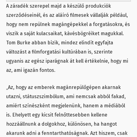
A záradék szerepel majd a készülő produkciók
szerződéseinél, és az aláíró filmesek vállalják például,
hogy nem repülnek magángépekkel a forgatásokra, és
viszik a saját kulacsaikat, kávésbögréiket magukkal.
Tom Burke abban bízik, mindez elindít egyfajta
változást a filmforgatási kultúrában is, szerinte
ugyanis az egész iparágnak át kell értékelnie, hogy mi
az, ami igazán fontos.
„Az, hogy az emberek magánrepülőgépen akarnak
utazni, státuszszimbólum, ami nemcsak abból fakad,
amiért színészként megjelenünk, hanem a médiából
is. Ehelyett egy kicsit felnőttesebben kellene
hozzáállnunk a dolgokhoz, különösen, ha hangot
akarunk adni a fenntarthatóságnak. Azt hiszem, csak