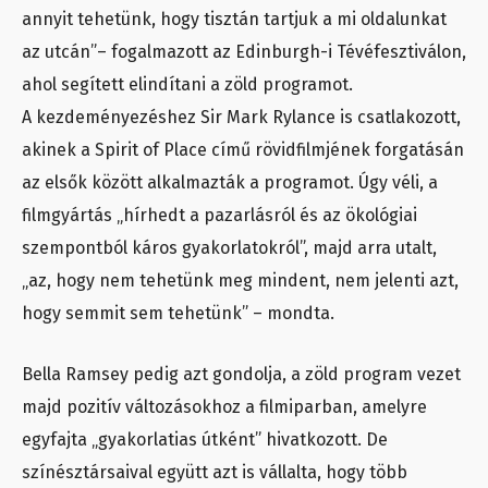
annyit tehetünk, hogy tisztán tartjuk a mi oldalunkat
az utcán”– fogalmazott az Edinburgh-i Tévéfesztiválon,
ahol segített elindítani a zöld programot.
A kezdeményezéshez Sir Mark Rylance is csatlakozott,
akinek a Spirit of Place című rövidfilmjének forgatásán
az elsők között alkalmazták a programot. Úgy véli, a
filmgyártás „hírhedt a pazarlásról és az ökológiai
szempontból káros gyakorlatokról”, majd arra utalt,
„az, hogy nem tehetünk meg mindent, nem jelenti azt,
hogy semmit sem tehetünk” – mondta.
Bella Ramsey pedig azt gondolja, a zöld program vezet
majd pozitív változásokhoz a filmiparban, amelyre
egyfajta „gyakorlatias útként” hivatkozott. De
színésztársaival együtt azt is vállalta, hogy több