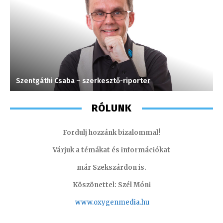
Szentgáthi Csaba – szerkesztő-riporter
I
RÓLUNK
Fordulj hozzánk bizalommal!
Várjuk a témákat és információkat
már Szekszárdon is.
Köszönettel: Szél Móni
www.oxygenmedia.hu