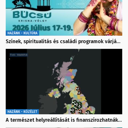
HAZÁNK - KULTÚRA
Színek, spiritualitás és családi programok várjá…
HAZÁNK - KÖZÉLET
A természet helyreállítását is finanszírozhatnák…