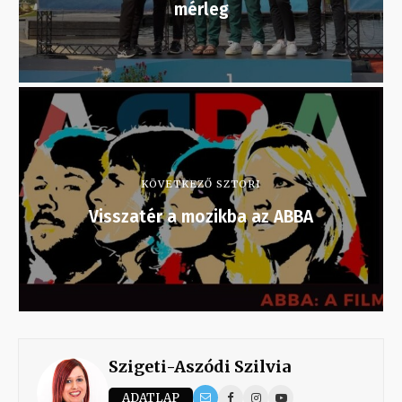
mérleg
KÖVETKEZŐ SZTORI
Visszatér a mozikba az ABBA
Szigeti-Aszódi Szilvia
ADATLAP