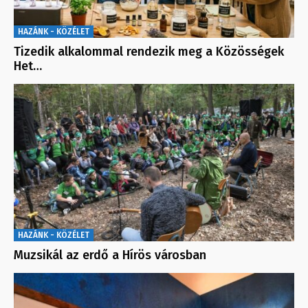
HAZÁNK - KÖZÉLET
Tizedik alkalommal rendezik meg a Közösségek
Het…
HAZÁNK - KÖZÉLET
Muzsikál az erdő a Hírös városban