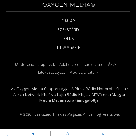
CÍMLAP
SZEKSZÁRD
TOLNA
LIFE MAGAZIN
Moderációs alapelvek
Adatkezelési tájékoztató
ÁSZF
Játékszabályzat
Médiaajánlatunk
Az Oxygen Media Csoport tagjai: A Plusz Rádió Nonprofit Kft., az
Alisca Network Kft. és a Lajta Rádió Kft., az MTVA és a Magyar
Média Mecanatúra támogatottja.
©
2026
- Szekszárdi Hírek és Magazin. Minden jog fenntartva.