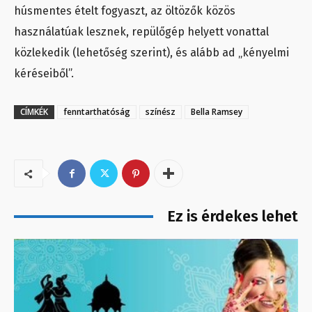
húsmentes ételt fogyaszt, az öltözők közös
használatúak lesznek, repülőgép helyett vonattal
közlekedik (lehetőség szerint), és alább ad „kényelmi
kéréseiből”.
CÍMKÉK
fenntarthatóság
színész
Bella Ramsey
Ez is érdekes lehet