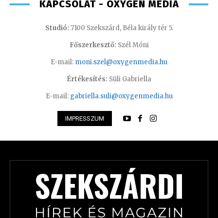
KAPCSOLAT - OXYGEN MEDIA
Studió:
7100 Szekszárd, Béla király tér 5.
Főszerkesztő:
Szél Móni
E-mail:
moni.szel@oxygenmedia.hu
Értékesítés:
Süli Gabriella
E-mail:
gabriella.suli@oxygenmedia.hu
IMPRESSZUM