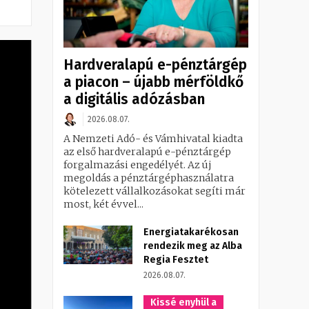
Hardveralapú e-pénztárgép
a piacon – újabb mérföldkő
a digitális adózásban
2026.08.07.
A Nemzeti Adó- és Vámhivatal kiadta
az első hardveralapú e-pénztárgép
forgalmazási engedélyét. Az új
megoldás a pénztárgéphasználatra
kötelezett vállalkozásokat segíti már
most, két évvel...
Energiatakarékosan
rendezik meg az Alba
Regia Fesztet
2026.08.07.
Kissé enyhül a