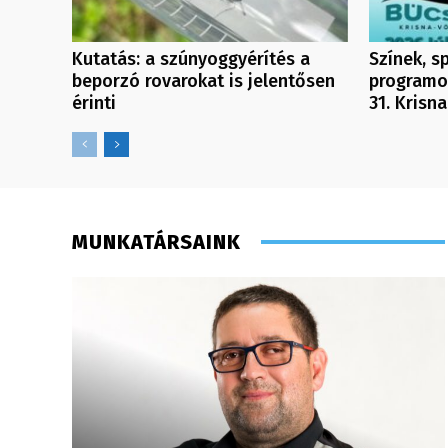
Kutatás: a szúnyoggyérítés a
Színek, sp
beporzó rovarokat is jelentősen
programok
érinti
31. Krisn
MUNKATÁRSAINK