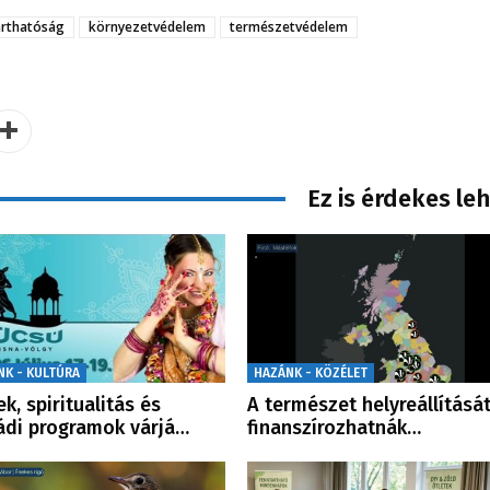
arthatóság
környezetvédelem
természetvédelem
Ez is érdekes le
NK - KULTÚRA
HAZÁNK - KÖZÉLET
ek, spiritualitás és
A természet helyreállítását
ádi programok várjá…
finanszírozhatnák…