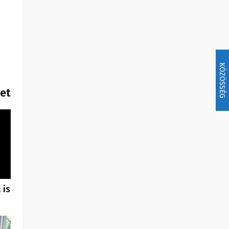
KÖZÖSSÉG
het
 is