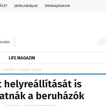
ÁSZF
Játékszabályzat
Médiaajánlatunk
EKSZÁRD
LIFE MAGAZIN
HAZÁNK
Hazánk - Közélet
 helyreállítását is
hatnák a beruházók