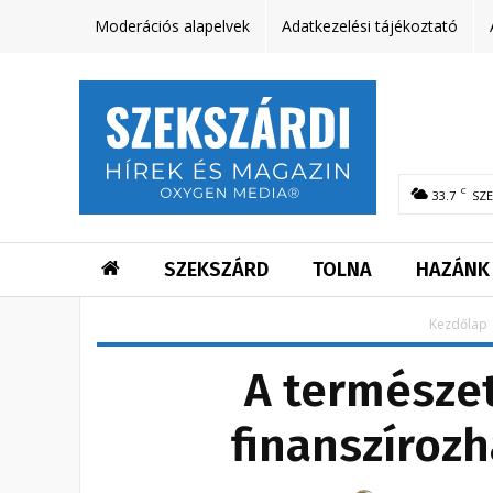
Moderációs alapelvek
Adatkezelési tájékoztató
C
33.7
SZ
SZEKSZÁRD
TOLNA
HAZÁNK
Kezdőlap
A természet
finanszíroz