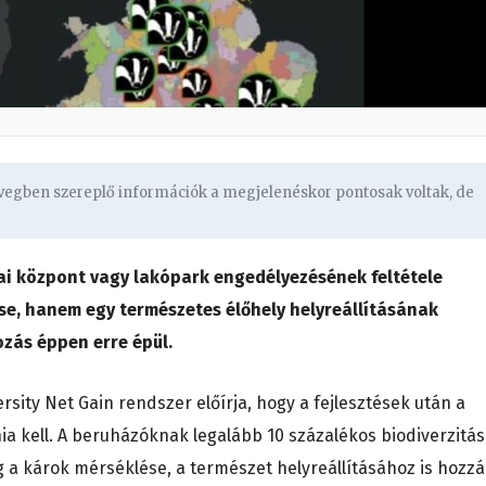
övegben szereplő információk a megjelenéskor pontosak voltak, de
ikai központ vagy lakópark engedélyezésének feltétele
e, hanem egy természetes élőhely helyreállításának
ozás éppen erre épül.
sity Net Gain rendszer előírja, hogy a fejlesztések után a
a kell. A beruházóknak legalább 10 százalékos biodiverzitás
g a károk mérséklése, a természet helyreállításához is hozzá