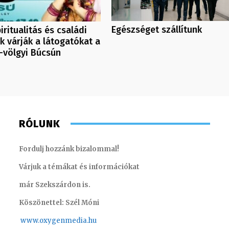
Egészséget szállítunk
iritualitás és családi
 várják a látogatókat a
a-völgyi Búcsún
RÓLUNK
Fordulj hozzánk bizalommal!
Várjuk a témákat és információkat
már Szekszárdon is.
Köszönettel: Szél Móni
www.oxygenmedia.hu