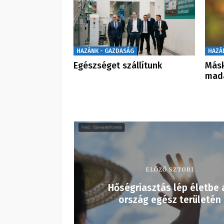
HAZÁNK - GAZDASÁG
HAZÁ
Egészséget szállítunk
Másk
mada
ELŐZŐ SZTORI
Hőségriasztás lép életbe 
ország egész területén