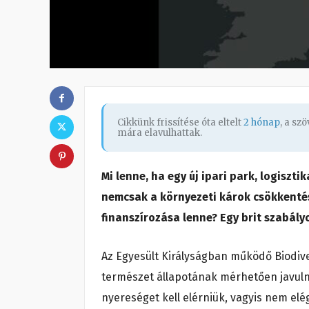
Cikkünk frissítése óta eltelt
2 hónap
, a sz
mára elavulhattak.
Mi lenne, ha egy új ipari park, logiszt
nemcsak a környezeti károk csökkentés
finanszírozása lenne? Egy brit szabály
Az Egyesült Királyságban működő Biodiver
természet állapotának mérhetően javulni
nyereséget kell elérniük, vagyis nem elé