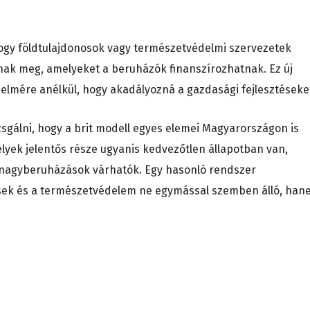
hogy földtulajdonosok vagy természetvédelmi szervezetek
sanak meg, amelyeket a beruházók finanszírozhatnak. Ez új
delmére anélkül, hogy akadályozná a gazdasági fejlesztéseke
gálni, hogy a brit modell egyes elemei Magyarországon is
lyek jelentős része ugyanis kedvezőtlen állapotban van,
nagyberuházások várhatók. Egy hasonló rendszer
ések és a természetvédelem ne egymással szemben álló, ha