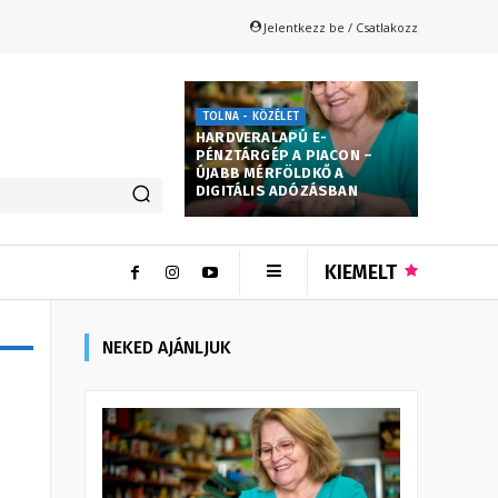
Jelentkezz be / Csatlakozz
TOLNA - KÖZÉLET
HARDVERALAPÚ E-
PÉNZTÁRGÉP A PIACON –
ÚJABB MÉRFÖLDKŐ A
DIGITÁLIS ADÓZÁSBAN
KIEMELT
NEKED AJÁNLJUK