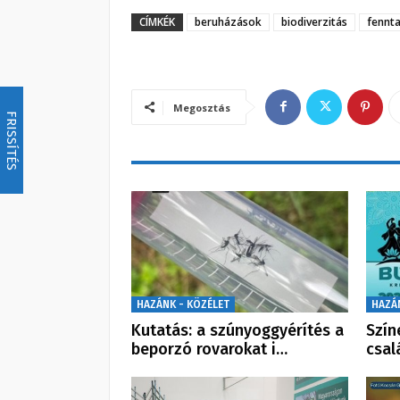
CÍMKÉK
beruházások
biodiverzitás
fennt
Megosztás
FRISSÍTÉS
HAZÁNK - KÖZÉLET
HAZÁ
Kutatás: a szúnyoggyérítés a
Szín
beporzó rovarokat i…
csal