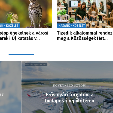
NK - KÖZÉLET
HAZÁNK - KÖZÉLET
épp énekelnek a városi
Tizedik alkalommal rendez
rak? Új kutatás v…
meg a Közösségek Het…
KÖVETKEZŐ SZTORI
az
Erős nyári forgalom a
budapesti repülőtéren