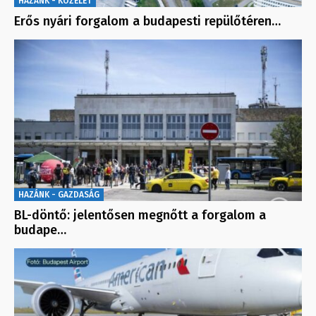
HAZÁNK - KÖZÉLET
Erős nyári forgalom a budapesti repülőtéren…
HAZÁNK - GAZDASÁG
BL-döntő: jelentősen megnőtt a forgalom a
budape…