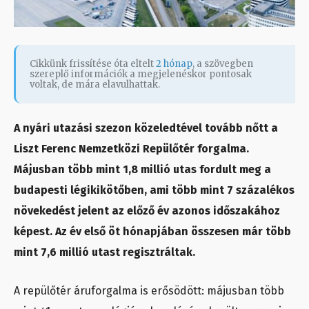
Cikkünk frissítése óta eltelt
2 hónap
, a szövegben
szereplő információk a megjelenéskor pontosak
voltak, de mára elavulhattak.
A nyári utazási szezon közeledtével tovább nőtt a
Liszt Ferenc Nemzetközi Repülőtér forgalma.
Májusban több mint 1,8 millió utas fordult meg a
budapesti légikikötőben, ami több mint 7 százalékos
növekedést jelent az előző év azonos időszakához
képest. Az év első öt hónapjában összesen már több
mint 7,6 millió utast regisztráltak.
A repülőtér áruforgalma is erősödött: májusban több