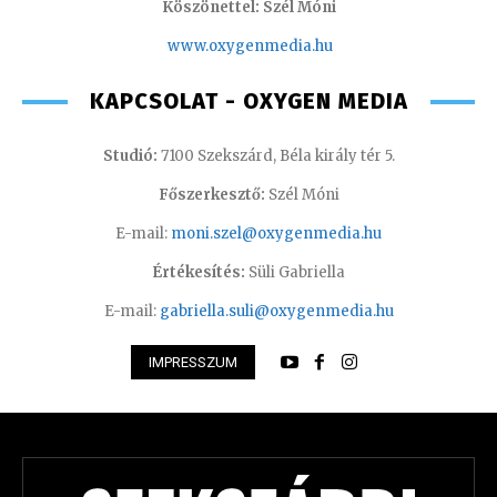
Köszönettel: Szél Móni
www.oxygenmedia.hu
KAPCSOLAT - OXYGEN MEDIA
Studió:
7100 Szekszárd, Béla király tér 5.
Főszerkesztő:
Szél Móni
E-mail:
moni.szel@oxygenmedia.hu
Értékesítés:
Süli Gabriella
E-mail:
gabriella.suli@oxygenmedia.hu
IMPRESSZUM