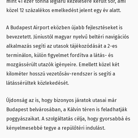
mint 41 ezer tonna légiáru kezelésére került sor, ami
közel 12 százalékos emelkedést jelent egy év alatt.
A Budapest Airport eközben újabb fejlesztéseket is
bevezetett. Júniustól magyar nyelvű beltéri navigációs
alkalmazás segíti az utasok tájékozódását a 2-es
terminálon, külön figyelmet fordítva a látás- és
mozgássérült utazók igényeire. Emellett közel két
kilométer hosszú vezetősáv-rendszer is segíti a
látássérültek közlekedését.
Újdonság az is, hogy bizonyos járatok utasai már
Budapest belvárosában, a Kálvin téren is feladhatják
poggyászaikat. A szolgáltatás célja, hogy gyorsabbá és
kényelmesebbé tegye a repülőtéri indulást.