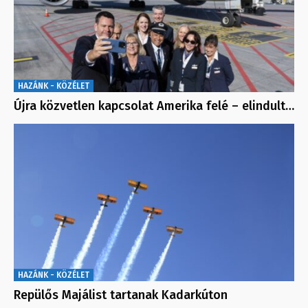
HAZÁNK - KÖZÉLET
Újra közvetlen kapcsolat Amerika felé – elindult…
HAZÁNK - KÖZÉLET
Repülős Majálist tartanak Kadarkúton