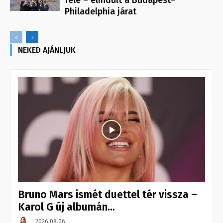
felé – elindult a Budapest–
Philadelphia járat
NEKED AJÁNLJUK
Bruno Mars ismét duettel tér vissza –
Karol G új albumán...
2026.08.06.