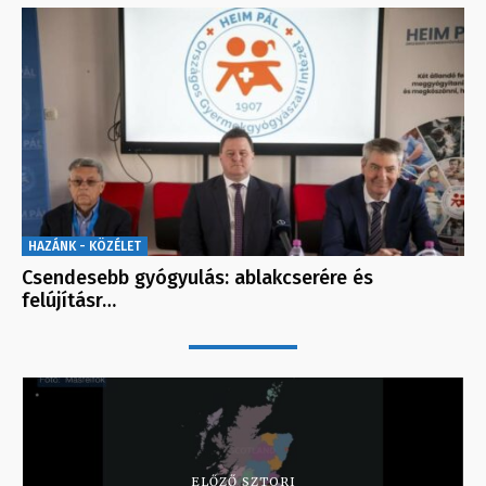
HAZÁNK - KÖZÉLET
Csendesebb gyógyulás: ablakcserére és
felújításr…
ELŐZŐ SZTORI