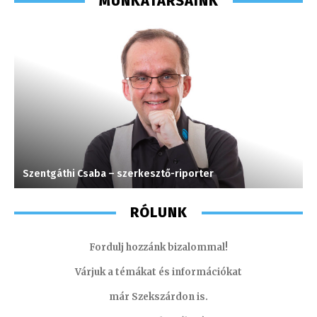
MUNKATÁRSAINK
Szentgáthi Csaba – szerkesztő-riporter
K
RÓLUNK
Fordulj hozzánk bizalommal!
Várjuk a témákat és információkat
már Szekszárdon is.