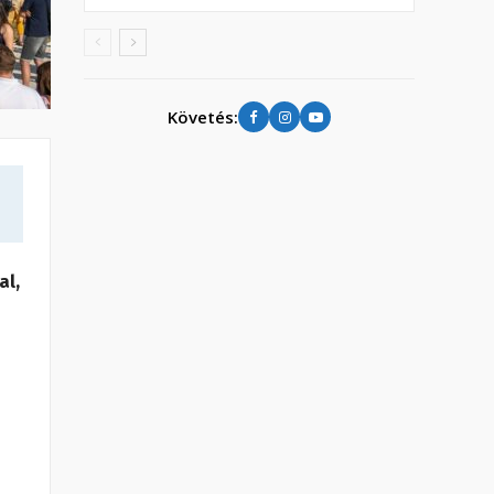
Követés:
al,