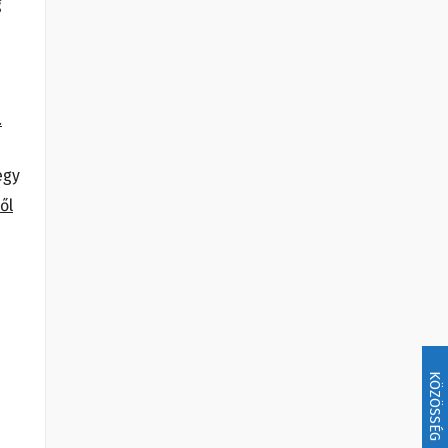
g
.
egy
ől
KÖZÖSSÉG