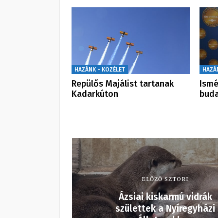
HAZÁNK - KÖZÉLET
HAZÁ
Repülős Majálist tartanak
Ismé
Kadarkúton
buda
ELŐZŐ SZTORI
Ázsiai kiskarmú vidrák
születtek a Nyíregyházi