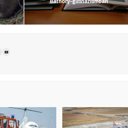
Báthory-gimnáziumban