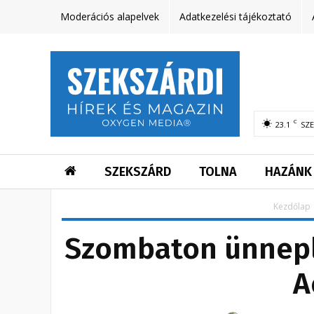
Moderációs alapelvek
Adatkezelési tájékoztató
C
23.1
SZ
SZEKSZÁRD
TOLNA
HAZÁNK
Kezdőlap
Szombaton ünnepli
A