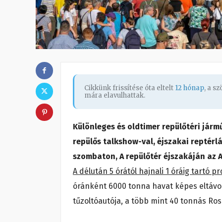
Cikkünk frissítése óta eltelt
12 hónap
, a s
mára elavulhattak.
Különleges és oldtimer repülőtéri járm
repülős talkshow-val, éjszakai reptér
szombaton, A repülőtér éjszakáján az
A délután 5 órától hajnali 1 óráig tartó
óránként 6000 tonna havat képes eltávol
tűzoltóautója, a több mint 40 tonnás Ro