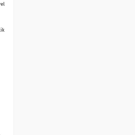
el
kik