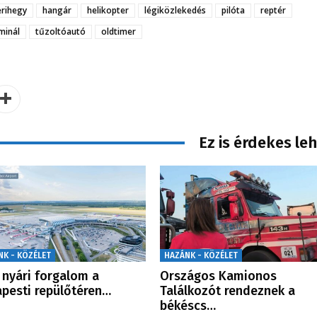
erihegy
hangár
helikopter
légiközlekedés
pilóta
reptér
minál
tűzoltóautó
oldtimer
Ez is érdekes le
NK - KÖZÉLET
HAZÁNK - KÖZÉLET
 nyári forgalom a
Országos Kamionos
pesti repülőtéren…
Találkozót rendeznek a
békéscs…