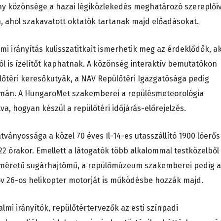
ny közönsége a hazai légiközlekedés meghatározó szereplőiv
 ahol szakavatott oktatók tartanak majd előadásokat.
mi irányítás kulisszatitkait ismerhetik meg az érdeklődők, a
ól is ízelítőt kaphatnak. A közönség interaktív bemutatókon
lőtéri keresőkutyák, a NAV Repülőtéri Igazgatósága pedig
yamán. A HungaroMet szakemberei a repülésmeteorológia
a, hogyan készül a repülőtéri időjárás-előrejelzés.
átványossága a közel 70 éves Il-14-es utasszállító 1900 lóerős
22 órakor. Emellett a látogatók több alkalommal testközelből
sméretű sugárhajtómű, a repülőmúzeum szakemberei pedig a
26-os helikopter motorját is működésbe hozzák majd.
galmi irányítók, repülőtértervezők az esti színpadi