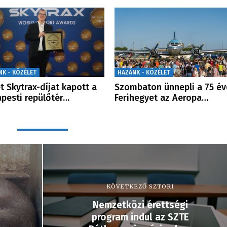
NK - KÖZÉLET
HAZÁNK - KÖZÉLET
t Skytrax-díjat kapott a
Szombaton ünnepli a 75 év
pesti repülőtér…
Ferihegyet az Aeropa…
KÖVETKEZŐ SZTORI
Nemzetközi érettségi
program indul az SZTE