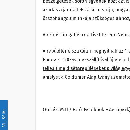
beszélgetések során egyebek közt azt i
az utas a járata felszállását várja, hogy
összehangolt munkája szükséges ahhoz, h
A reptérlátogatások a Liszt Ferenc Nemz
A repülőtér éjszakáján megnyílnak az 1-e
Embraer 120-as utasszállítóval újra
elind
teljesít majd sétarepüléseket a világ eg
amelyet a Goldtimer Alapítvány üzemelte
(Forrás: MTI / Fotó: Facebook – Aeropark
FRISSÍTÉS