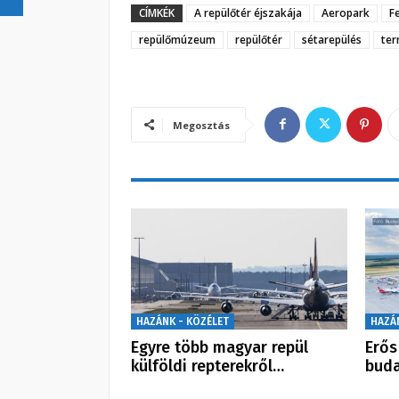
CÍMKÉK
A repülőtér éjszakája
Aeropark
F
repülőmúzeum
repülőtér
sétarepülés
ter
Megosztás
HAZÁNK - KÖZÉLET
HAZÁ
Egyre több magyar repül
Erős
külföldi repterekről…
buda