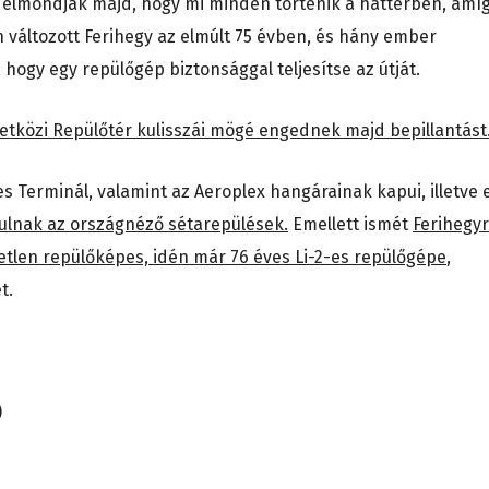
s elmondják majd, hogy mi minden történik a háttérben, amí
an változott Ferihegy az elmúlt 75 évben, és hány ember
ogy egy repülőgép biztonsággal teljesítse az útját.
etközi Repülőtér kulisszái mögé engednek majd bepillantást
s Terminál, valamint az Aeroplex hangárainak kapui, illetve 
ulnak az országnéző sétarepülések.
Emellett ismét
Ferihegyr
yetlen repülőképes, idén már 76 éves Li-2-es repülőgépe
,
t.
)