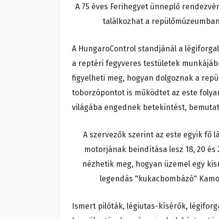
A 75 éves Ferihegyet ünneplő rendezvé
találkozhat a repülőmúzeumban,
A HungaroControl standjánál a légiforgal
a reptéri fegyveres testületek munkájáb
figyelheti meg, hogyan dolgoznak a repü
toborzópontot is működtet az este fol
világába engednek betekintést, bemutatv
A szervezők szerint az este egyik fő l
motorjának beindítása lesz 18, 20 és 
nézhetik meg, hogyan üzemel egy ki
legendás "kukacbombázó" Kamov 
Ismert pilóták, légiutas-kísérők, légifor