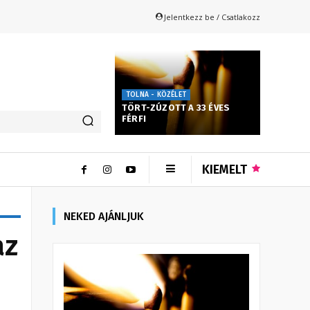
Jelentkezz be / Csatlakozz
TOLNA - KÖZÉLET
TÖRT-ZÚZOTT A 33 ÉVES
FÉRFI
KIEMELT
NEKED AJÁNLJUK
az