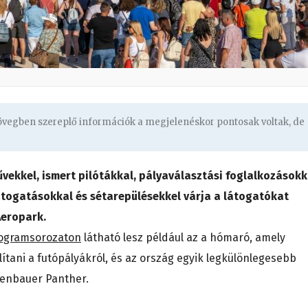
zövegben szereplő információk a megjelenéskor pontosak voltak, de
űvekkel, ismert pilótákkal, pályaválasztási foglalkozásokk
látogatásokkal és sétarepülésekkel várja a látogatókat
 Aeropark.
 programsorozaton
látható lesz például az a hómaró, amely
ítani a futópályákról, és az ország egyik legkülönlegesebb
senbauer Panther.