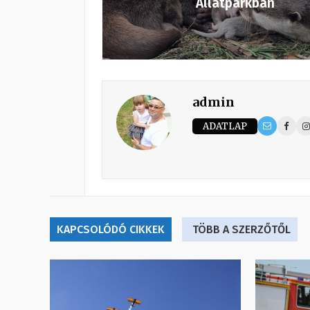
Állatparkban
admin
ADATLAP
KAPCSOLÓDÓ CIKKEK
TÖBB A SZERZŐTŐL