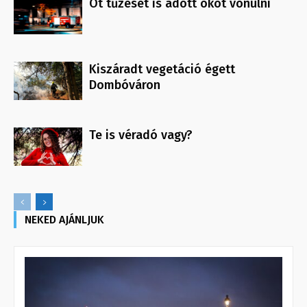
Öt tűzeset is adott okot vonulni
Kiszáradt vegetáció égett
Dombóváron
Te is véradó vagy?
NEKED AJÁNLJUK