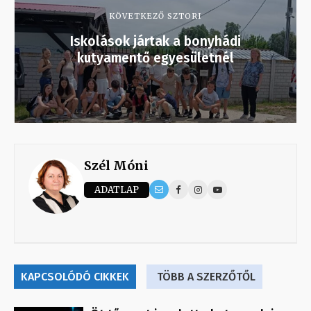
KÖVETKEZŐ SZTORI
Iskolások jártak a bonyhádi
kutyamentő egyesületnél
Szél Móni
ADATLAP
KAPCSOLÓDÓ CIKKEK
TÖBB A SZERZŐTŐL