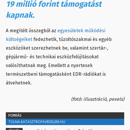
19 millió forint támogatást
kapnak.
A megítélt összegből az
egyesületek működési
költségeiket
fedezhetik, tűzoltószakmai és egyéb
eszközöket szerezhetnek be, valamint szertár-,
gépjármű- és technikai eszközfelújításokat
valósíthatnak meg. Emellett a nyertesek
természetbeni támogatásként EDR-rádiókat is
átvehetnek.
(fotó: illusztráció, pexels)
FORRÁS
TOLNA.KATASZTROFAVEDELEM.HU