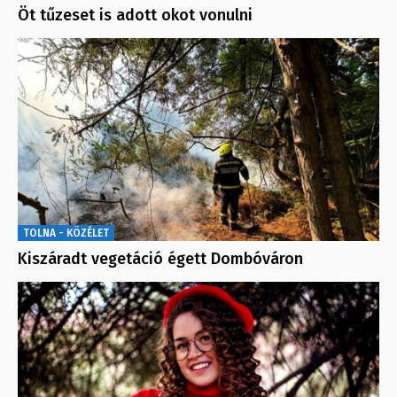
Öt tűzeset is adott okot vonulni
TOLNA - KÖZÉLET
Kiszáradt vegetáció égett Dombóváron