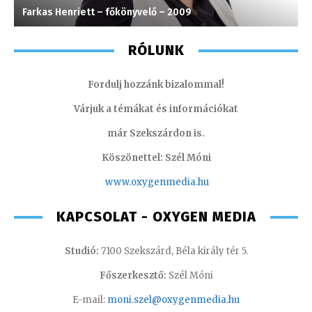
Farkas Henriett – főkönyvelő – 2009
S
RÓLUNK
Fordulj hozzánk bizalommal!
Várjuk a témákat és információkat
már Szekszárdon is.
Köszönettel: Szél Móni
www.oxygenmedia.hu
KAPCSOLAT - OXYGEN MEDIA
Studió:
7100 Szekszárd, Béla király tér 5.
Főszerkesztő:
Szél Móni
E-mail:
moni.szel@oxygenmedia.hu