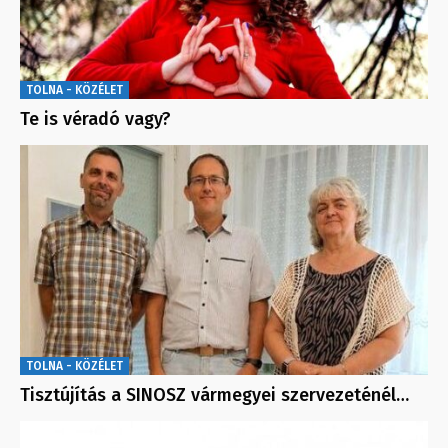
TOLNA - KÖZÉLET
Te is véradó vagy?
TOLNA - KÖZÉLET
Tisztújítás a SINOSZ vármegyei szervezeténél…