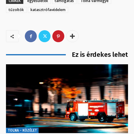
CÍMKÉK
egyesületek
támogatás
Tolna Vármegye
tűzoltók
katasztrófavédelem
Ez is érdekes lehet
TOLNA - KÖZÉLET