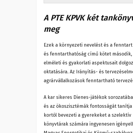
A PTE KPVK két tankönyve
meg
Ezek a környezeti nevelést és a fenntar
és fenntarthatóság
című kötet második, b
elméleti és gyakorlati aspektusait dolgo
oktatására.
Az Irányítás- és tervezéselm
agrárvállalkozások fenntartható tervezés
A kar sikeres Dienes-játékok sorozatába
és az ökoszisztémák fontosságát tanítj
kortól bevezeti a gyerekeket a szelektív
könyvtárak számára ingyenesen igényel
Magyar Energetikai és Közmű-szabályozá