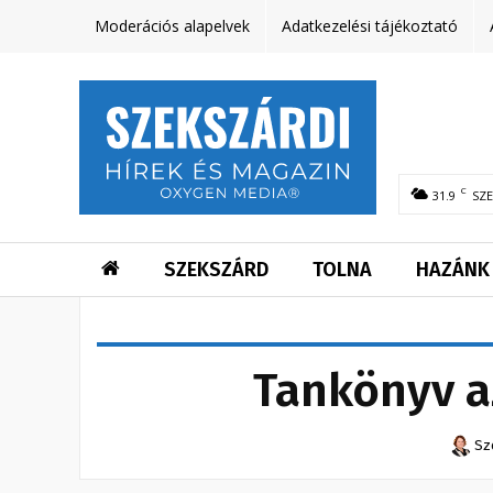
Moderációs alapelvek
Adatkezelési tájékoztató
C
31.9
SZ
SZEKSZÁRD
TOLNA
HAZÁNK
Tankönyv az
Sz