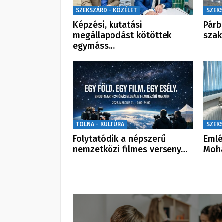
SZEKSZÁRD - KÖZÉLET
SZEK
Képzési, kutatási
Párb
megállapodást kötöttek
szak
egymáss…
TOLNA - KULTÚRA
SZEK
Folytatódik a népszerű
Emlé
nemzetközi filmes verseny…
Moh