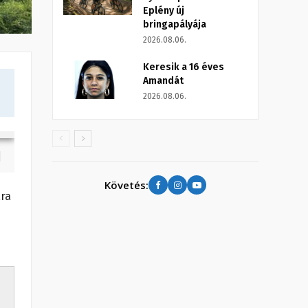
Eplény új
bringapályája
2026.08.06.
Keresik a 16 éves
Amandát
2026.08.06.
Követés:
ara