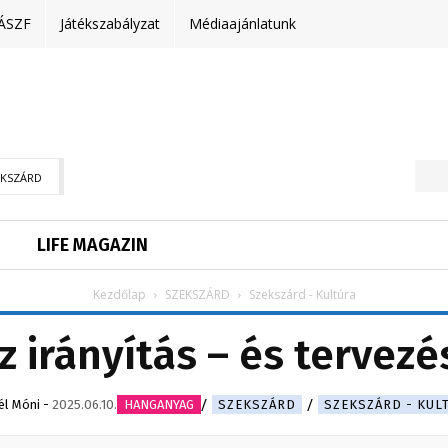
ÁSZF
Játékszabályzat
Médiaajánlatunk
EKSZÁRD
LIFE MAGAZIN
Kezdőlap
SZEKSZÁRD
Szekszárd - Kultúra
 irányítás – és tervez
él Móni
-
2025.06.10.
HANGANYAG
SZEKSZÁRD
SZEKSZÁRD - KUL