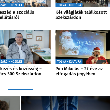
SZÁRD - KÖZÉLET
TOLNA - KULTÚRA
eszéd a szociális
Két világjáték találkozott
ellátásról
Szekszárdon
SZÁRD - KÖZÉLET
TOLNA - KULTÚRA
kezés és közösség –
Pop Mikulás – 27 éve az
ács 500 Szekszárdon…
elfogadás jegyében…