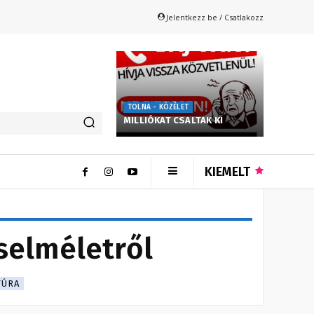
Jelentkezz be / Csatlakozz
TOLNA - KÖZÉLET
MILLIÓKAT CSALTAK KI
KIEMELT
éselméletről
TÚRA