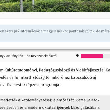
ben szereplő információk a megjelenéskor pontosak voltak, de mára
nyv az irányítás – és tervezéselméletről
m Kultúratudományi, Pedagógusképző és Vidékfejlesztési K
velés és fenntarthatóság témaköréhez kapcsolódó új
nnovatív mesterképzési programját.
ismertették a kezdeményezések jelentőségét, kiemelve azok
 kezelésében és a modern oktatási igények kiszolgálásában.