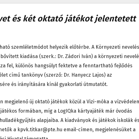
t és két oktató játékot jelentetett
tható szemléletmódot helyezik előtérbe.
A Környezeti nevelé
ővített kiadása (szerk.: Dr. Zádori Iván) a környezeti nevel
zza fel, különös hangsúlyt fektetve a fenntartható fejlődés
élet
című tankönyv (szerző: Dr. Hanyecz Lajos) az
ére és irányítására kínál gyakorlati útmutatót.
n megjelenő új oktató játékok közül a Vizi-móka a vízvédele
a játékos formában, míg a LogIQka kártyajáték már óvodás
 hulladékgyűjtés alapjaiba. A kiadványok és játékok iskolák é
hetők a kpvk.titkar@pte.hu email-címen, megjelenésüket a
si Hivatal támogatta.