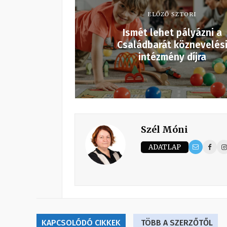
ELŐZŐ SZTORI
Ismét lehet pályázni a
Családbarát köznevelés
intézmény díjra
Szél Móni
ADATLAP
KAPCSOLÓDÓ CIKKEK
TÖBB A SZERZŐTŐL