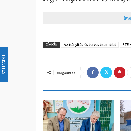
(Me
CÍMKÉK
Az irányítás és tervezéselmélet
PTE 
FRISSÍTÉS
Megosztás