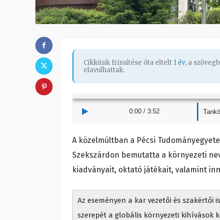
Cikkünk frissítése óta eltelt
1 év
, a szöveg
elavulhattak.
0:00
/
3:52
Tankö
A közelmúltban a Pécsi Tudományegyete
Szekszárdon bemutatta a környezeti ne
kiadványait, oktató játékait, valamint i
Az eseményen a kar vezetői és szakértői 
szerepét a globális környezeti kihívások