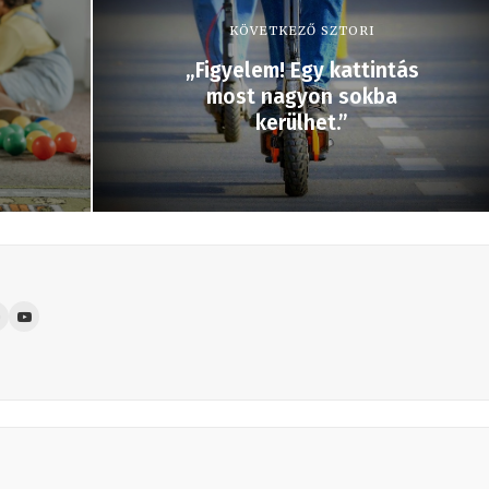
KÖVETKEZŐ SZTORI
„Figyelem! Egy kattintás
i
most nagyon sokba
kerülhet.”