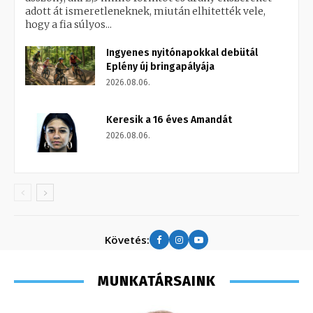
adott át ismeretleneknek, miután elhitették vele,
hogy a fia súlyos...
Ingyenes nyitónapokkal debütál
Eplény új bringapályája
2026.08.06.
Keresik a 16 éves Amandát
2026.08.06.
Követés:
MUNKATÁRSAINK