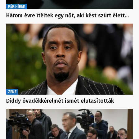
KÉK HÍREK
Három évre ítéltek egy nőt, aki kést szúrt élett…
ZENE
Diddy óvadékkérelmét ismét elutasították