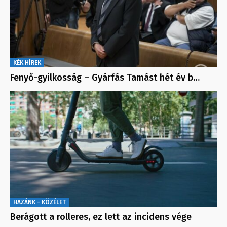
KÉK HÍREK
Fenyő-gyilkosság – Gyárfás Tamást hét év b…
HAZÁNK - KÖZÉLET
Berágott a rolleres, ez lett az incidens vége