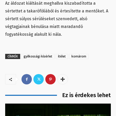
Az áldozat kiáltását meghallva kiszabadította a
sértettet a takarófóliából és értesítette a mentőket. A
sértett súlyos sérüléseket szenvedett, alsó
végtagjainak bénulása miatt maradandó
fogyatékosság alakult ki nála.
CÍMKÉK
gyilkossági kísérlet
ítélet
komárom
Ez is érdekes lehet