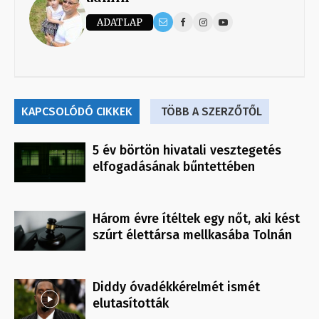
ADATLAP
KAPCSOLÓDÓ CIKKEK
TÖBB A SZERZŐTŐL
5 év börtön hivatali vesztegetés
elfogadásának bűntettében
Három évre ítéltek egy nőt, aki kést
szúrt élettársa mellkasába Tolnán
Diddy óvadékkérelmét ismét
elutasították