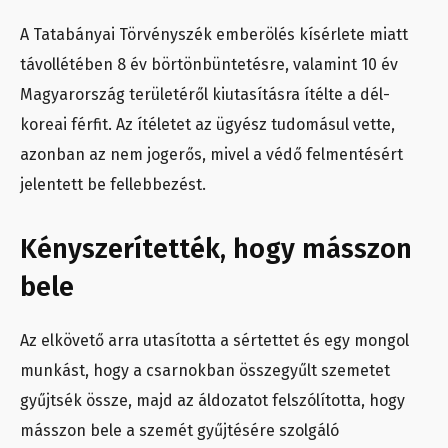
A Tatabányai Törvényszék emberölés kísérlete miatt
távollétében 8 év börtönbüntetésre, valamint 10 év
Magyarország területéről kiutasításra ítélte a dél-
koreai férfit. Az ítéletet az ügyész tudomásul vette,
azonban az nem jogerős, mivel a védő felmentésért
jelentett be fellebbezést.
Kényszerítették, hogy másszon
bele
Az elkövető arra utasította a sértettet és egy mongol
munkást, hogy a csarnokban összegyűlt szemetet
gyűjtsék össze, majd az áldozatot felszólította, hogy
másszon bele a szemét gyűjtésére szolgáló