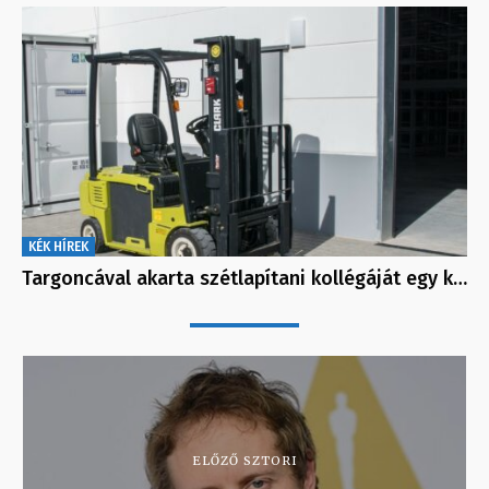
KÉK HÍREK
Targoncával akarta szétlapítani kollégáját egy k…
ELŐZŐ SZTORI