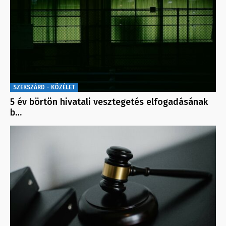
SZEKSZÁRD - KÖZÉLET
5 év börtön hivatali vesztegetés elfogadásának
b…