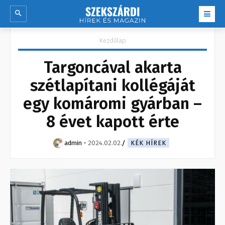
Kezdőlap
Targoncával akarta
szétlapítani kollégáját
egy komáromi gyárban –
8 évet kapott érte
admin
-
2024.02.02.
KÉK HÍREK