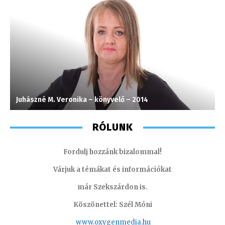
Juhászné M. Veronika – könyvelő – 2014
A
RÓLUNK
Fordulj hozzánk bizalommal!
Várjuk a témákat és információkat
már Szekszárdon is.
Köszönettel: Szél Móni
www.oxygenmedia.hu