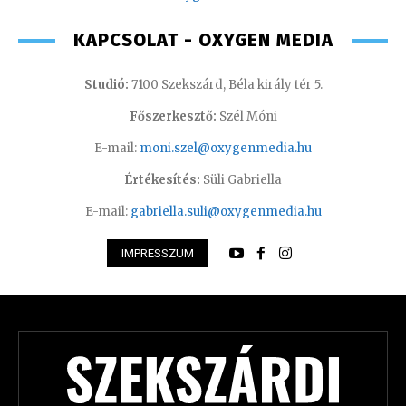
KAPCSOLAT - OXYGEN MEDIA
Studió:
7100 Szekszárd, Béla király tér 5.
Főszerkesztő:
Szél Móni
E-mail:
moni.szel@oxygenmedia.hu
Értékesítés:
Süli Gabriella
E-mail:
gabriella.suli@oxygenmedia.hu
IMPRESSZUM