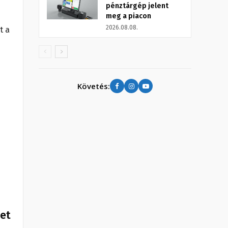
pénztárgép jelent
meg a piacon
2026.08.08.
t a
Követés:
het