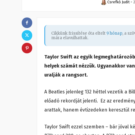
Csrefkó Judit
-
2
Cikkünk frissítése óta eltelt
9 hónap
, a sz
mára elavulhattak.
Taylor Swift az egyik legmeghatározóbb
helyek számát nézzük. Ugyanakkor van m
uralják a rangsort.
A Beatles jelenleg 132 héttel vezetik a Bi
előadó rekordját jelenti. Ez az eredmény
arattak, hanem évtizedeken keresztül re
Taylor Swift ezzel szemben – bár jóval k