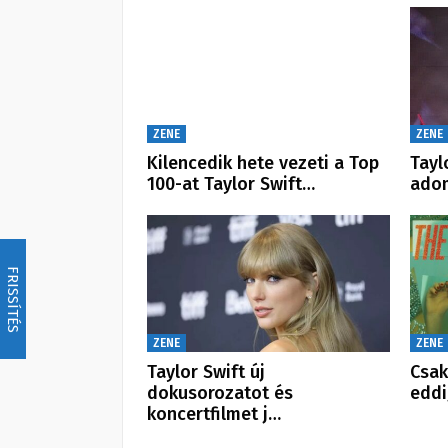
ZENE
ZENE
Kilencedik hete vezeti a Top
Tayl
100-at Taylor Swift…
ado
FRISSÍTÉS
ZENE
ZENE
Taylor Swift új
Csak
dokusorozatot és
eddi
koncertfilmet j…