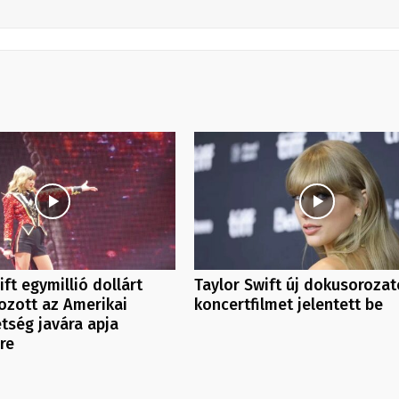
ift egymillió dollárt
Taylor Swift új dokusorozat
zott az Amerikai
koncertfilmet jelentett be
tség javára apja
ére