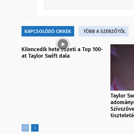
KAPCSOLÓDÓ CIKKEK
TÖBB A SZERZŐTŐL
Kilencedik hete vezeti a Top 100-
at Taylor Swift dala
Taylor Sw
adományo
Szívszöve
tisztelet