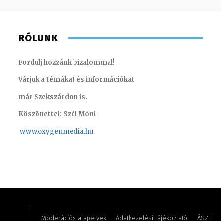
RÓLUNK
Fordulj hozzánk bizalommal!
Várjuk a témákat és információkat
már Szekszárdon is.
Köszönettel: Szél Móni
www.oxygenmedia.hu
Asztalos Anna
Szél Món
Moderációs alapelvek
Adatkezelési tájékoztató
ÁSZF