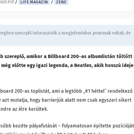
025.11.17.
LIFE MAGAZIN
ZENE
övegben szereplő információk a megjelenéskor pontosak voltak, de
 szereplő, amikor a Billboard 200-as albumlistán töltött
ég előtte egy igazi legenda, a Beatles, akik hosszú ideje
llboard 200-as toplistát, ami a legtöbb „#1 héttel” rendelkező
 azt mutatja, hogy karrierjük alatt nem csak egyszeri sikert
ndre az élre kerültek.
ésőbb kezdte pályafutását – folyamatosan építette pozícióját