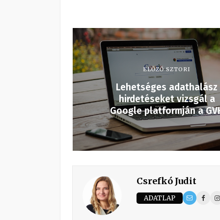
ELŐZŐ SZTORI
Lehetséges adathalász
hirdetéseket vizsgál a
Google platformján a GV
Csrefkó Judit
ADATLAP