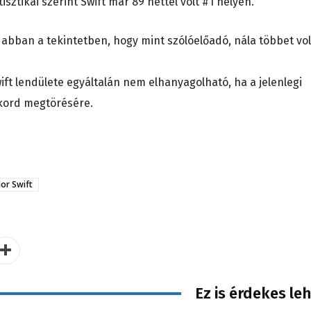
isztikái szerint Swift már 89 héttel volt #1 helyen.
t abban a tekintetben, hogy mint szólóelőadó, nála többet vol
ift lendülete egyáltalán nem elhanyagolható, ha a jelenlegi
kord megtörésére.
lor Swift
Ez is érdekes le