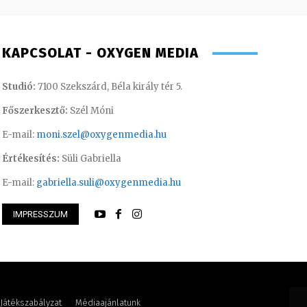
KAPCSOLAT - OXYGEN MEDIA
Studió:
7100 Szekszárd, Béla király tér 5.
Főszerkesztő:
Szél Móni
E-mail:
moni.szel@oxygenmedia.hu
Értékesítés:
Süli Gabriella
E-mail:
gabriella.suli@oxygenmedia.hu
IMPRESSZUM
i – szerkesztő-riporter
Farkas Henriett – 
Játékszabályzat
Médiaajánlatunk