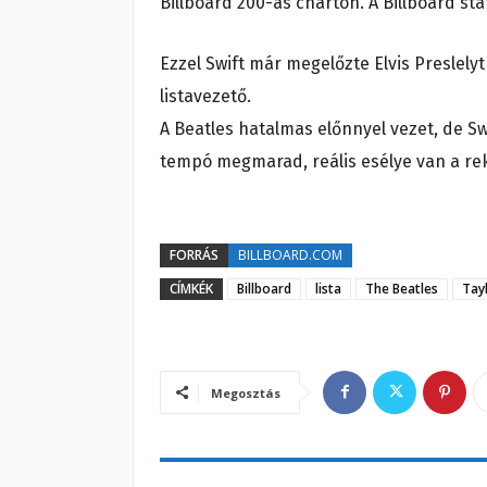
Billboard 200-as charton. A Billboard stat
Ezzel Swift már megelőzte Elvis Preslely
listavezető.
A Beatles hatalmas előnnyel vezet, de Sw
tempó megmarad, reális esélye van a re
FORRÁS
BILLBOARD.COM
CÍMKÉK
Billboard
lista
The Beatles
Tay
Megosztás