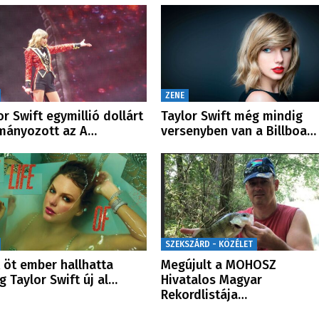
ZENE
or Swift egymillió dollárt
Taylor Swift még mindig
mányozott az A…
versenyben van a Billboa…
SZEKSZÁRD - KÖZÉLET
 öt ember hallhatta
Megújult a MOHOSZ
g Taylor Swift új al…
Hivatalos Magyar
Rekordlistája…