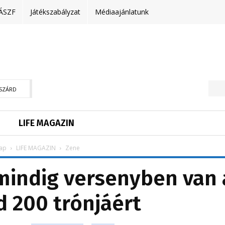
ÁSZF
Játékszabályzat
Médiaajánlatunk
SZÁRD
LIFE MAGAZIN
ap
LIFE MAGAZIN
Zene
mindig versenyben van 
d 200 trónjáért