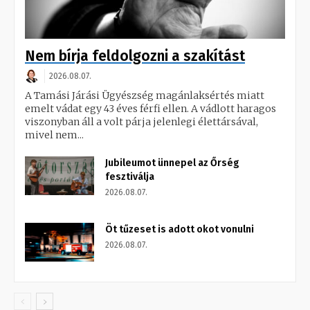
Nem bírja feldolgozni a szakítást
2026.08.07.
A Tamási Járási Ügyészség magánlaksértés miatt
emelt vádat egy 43 éves férfi ellen. A vádlott haragos
viszonyban áll a volt párja jelenlegi élettársával,
mivel nem...
Jubileumot ünnepel az Őrség
fesztiválja
2026.08.07.
Öt tűzeset is adott okot vonulni
2026.08.07.