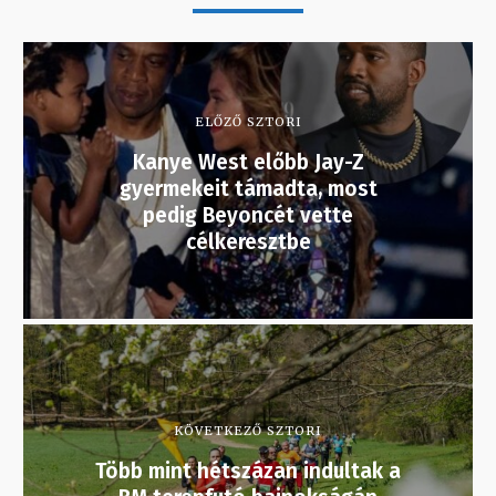
ELŐZŐ SZTORI
Kanye West előbb Jay-Z
gyermekeit támadta, most
pedig Beyoncét vette
célkeresztbe
KÖVETKEZŐ SZTORI
Több mint hétszázan indultak a