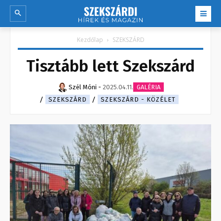
Kezdőlap
SZEKSZÁRD
Tisztább lett Szekszárd
Szél Móni
-
2025.04.11.
GALÉRIA
SZEKSZÁRD
SZEKSZÁRD - KÖZÉLET