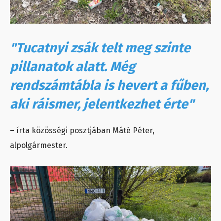
"Tucatnyi zsák telt meg szinte
pillanatok alatt. Még
rendszámtábla is hevert a fűben,
aki ráismer, jelentkezhet érte"
– írta közösségi posztjában Máté Péter,
alpolgármester.