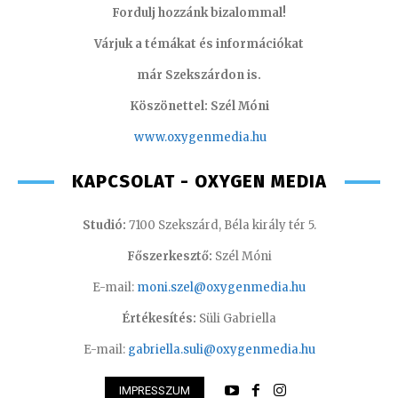
Fordulj hozzánk bizalommal!
Várjuk a témákat és információkat
már Szekszárdon is.
Köszönettel: Szél Móni
www.oxygenmedia.hu
KAPCSOLAT - OXYGEN MEDIA
Studió:
7100 Szekszárd, Béla király tér 5.
Főszerkesztő:
Szél Móni
E-mail:
moni.szel@oxygenmedia.hu
Értékesítés:
Süli Gabriella
E-mail:
gabriella.suli@oxygenmedia.hu
IMPRESSZUM