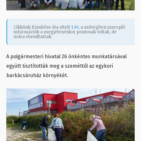
Cikkünk frissítése óta eltelt
1 év
, a szövegben szereplő
információk a megjelenéskor pontosak voltak, de
mára elavulhattak.
A polgármesteri hivatal 26 önkéntes munkatársával
együtt tisztították meg a szeméttől az egykori
barkácsáruház környékét.