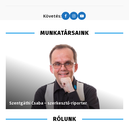
Követés:
MUNKATÁRSAINK
Szentgáthi Csaba – szerkesztő-riporter
C
RÓLUNK