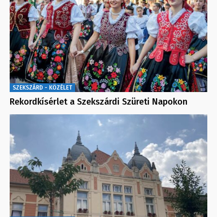
SZEKSZÁRD - KÖZÉLET
Rekordkísérlet a Szekszárdi Szüreti Napokon