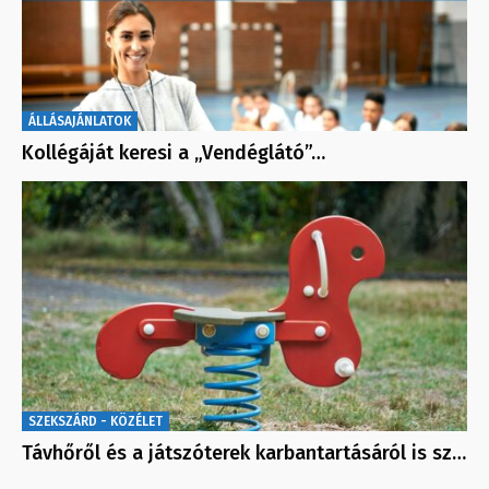
ÁLLÁSAJÁNLATOK
Kollégáját keresi a „Vendéglátó”…
SZEKSZÁRD - KÖZÉLET
Távhőről és a játszóterek karbantartásáról is sz…