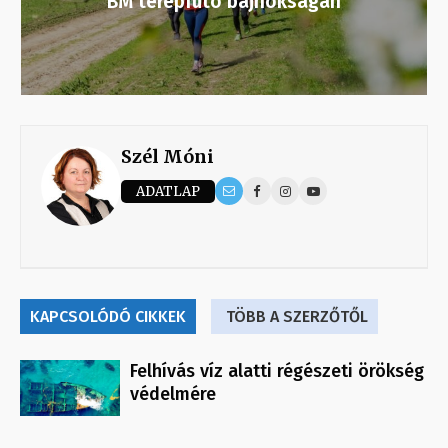
BM terepfutó bajnokságán
Szél Móni
ADATLAP
KAPCSOLÓDÓ CIKKEK
TÖBB A SZERZŐTŐL
Felhívás víz alatti régészeti örökség
védelmére