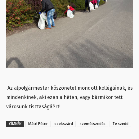
Az alpolgármester köszönetet mondott kollégáinak, és
mindenkinek, aki ezen a héten, vagy bármikor tett
városunk tisztaságáért!
CÍMKÉK
Máté Péter
szekszárd
szemétszedés
Te szedd