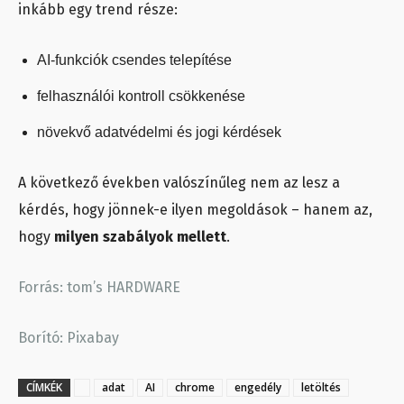
inkább egy trend része:
AI-funkciók csendes telepítése
felhasználói kontroll csökkenése
növekvő adatvédelmi és jogi kérdések
A következő években valószínűleg nem az lesz a
kérdés, hogy jönnek-e ilyen megoldások – hanem az,
hogy
milyen szabályok mellett
.
Forrás: tom’s HARDWARE
Borító: Pixabay
CÍMKÉK
adat
AI
chrome
engedély
letöltés