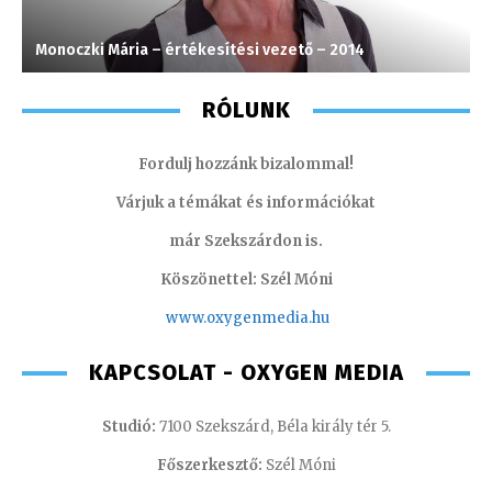
Monoczki Mária – értékesítési vezető – 2014
C
RÓLUNK
Fordulj hozzánk bizalommal!
Várjuk a témákat és információkat
már Szekszárdon is.
Köszönettel: Szél Móni
www.oxygenmedia.hu
KAPCSOLAT - OXYGEN MEDIA
Studió:
7100 Szekszárd, Béla király tér 5.
Főszerkesztő:
Szél Móni