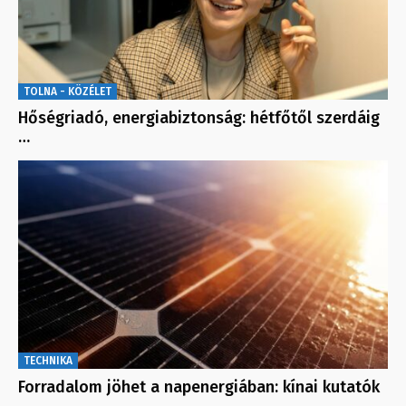
TOLNA - KÖZÉLET
Hőségriadó, energiabiztonság: hétfőtől szerdáig
…
TECHNIKA
Forradalom jöhet a napenergiában: kínai kutatók
…