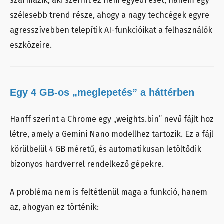
származik, aki szerint ez nem egyedi eset, hanem egy
szélesebb trend része, ahogy a nagy techcégek egyre
agresszívebben telepítik AI-funkcióikat a felhasználók
eszközeire.
Egy 4 GB-os „meglepetés” a háttérben
Hanff szerint a Chrome egy „weights.bin” nevű fájlt hoz
létre, amely a Gemini Nano modellhez tartozik. Ez a fájl
körülbelül 4 GB méretű, és automatikusan letöltődik
bizonyos hardverrel rendelkező gépekre.
A probléma nem is feltétlenül maga a funkció, hanem
az, ahogyan ez történik: