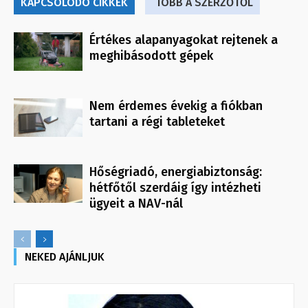
KAPCSOLÓDÓ CIKKEK
TÖBB A SZERZŐTŐL
Értékes alapanyagokat rejtenek a
meghibásodott gépek
Nem érdemes évekig a fiókban
tartani a régi tableteket
Hőségriadó, energiabiztonság:
hétfőtől szerdáig így intézheti
ügyeit a NAV-nál
NEKED AJÁNLJUK