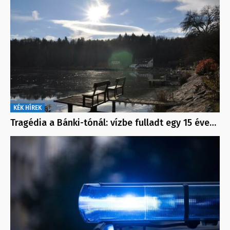
KÉK HÍREK
Tragédia a Bánki-tónál: vízbe fulladt egy 15 éve…