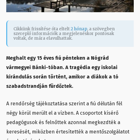
Cikkünk frissítése óta eltelt
2 hónap
, a szövegben
szereplő információk a megjelenéskor pontosak
voltak, de mára elavulhattak.
Meghalt egy 15 éves fiú pénteken a Nógrád
vármegyei Bánki-tóban. A tragédia egy iskolai
kirándulás során történt, amikor a diákok a tó
szabadstrandján fürdőztek.
A rendőrség tájékoztatása szerint a fiú délután fél
négy körül merült el a vízben. A csoportot kísérő
pedagógusok és felnőttek azonnal megkezdték a
keresését, miközben értesítették a mentőszolgálatot