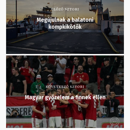
ELŐZŐ SZTORI
Megújulnak a balatoni
kompkikötők
KÖVETKEZŐ SZTORI
Magyar győzelem a finnek ellen