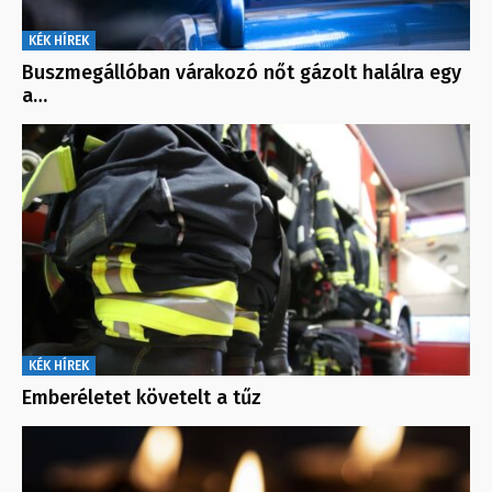
KÉK HÍREK
Buszmegállóban várakozó nőt gázolt halálra egy
a…
KÉK HÍREK
Emberéletet követelt a tűz