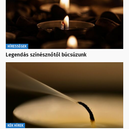
HÍRESSÉGEK
Legendás színésznőtől búcsúzunk
KÉK HÍREK