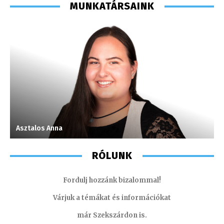
MUNKATÁRSAINK
Asztalos Anna
T
RÓLUNK
Fordulj hozzánk bizalommal!
Várjuk a témákat és információkat
már Szekszárdon is.