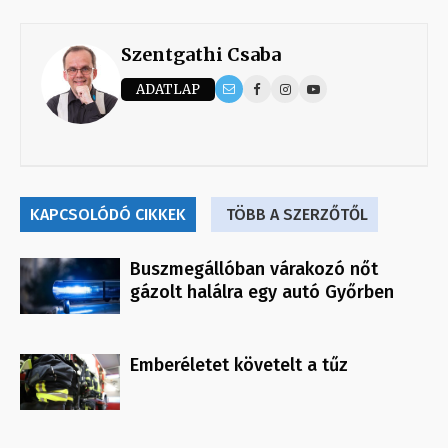
Szentgathi Csaba
ADATLAP
KAPCSOLÓDÓ CIKKEK
TÖBB A SZERZŐTŐL
Buszmegállóban várakozó nőt
gázolt halálra egy autó Győrben
Emberéletet követelt a tűz