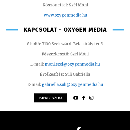
Köszönettel: Szél Móni
www.oxygenmedia.hu
KAPCSOLAT - OXYGEN MEDIA
Studió:
7100 Szekszárd, Béla király tér 5.
Főszerkesztő:
Szél Móni
E-mail:
moni.szel@oxygenmedia.hu
Értékesítés:
Süli Gabriella
E-mail:
gabriella.suli@oxygenmedia.hu
IMPRESSZUM