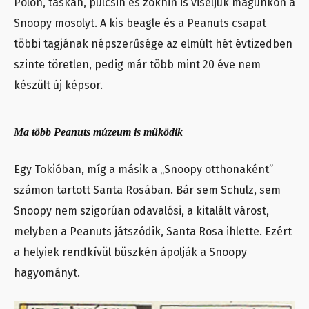
Pólón, táskán, pulcsin és zoknin is viseljük magunkon a
Snoopy mosolyt. A kis beagle és a Peanuts csapat
többi tagjának népszerűsége az elmúlt hét évtizedben
szinte töretlen, pedig már több mint 20 éve nem
készült új képsor.
Ma több Peanuts múzeum is működik
Egy Tokióban, míg a másik a „Snoopy otthonaként”
számon tartott Santa Rosában. Bár sem Schulz, sem
Snoopy nem szigorúan odavalósi, a kitalált várost,
melyben a Peanuts játszódik, Santa Rosa ihlette. Ezért
a helyiek rendkívül büszkén ápolják a Snoopy
hagyományt.