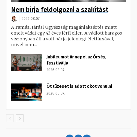
Nem bírja feldolgozni a szakítást
2026.08.07.
A Tamási Járási Ügyészség magánlaksértés miatt
emelt vádat egy 43 éves férfi ellen. A vádlott haragos
viszonyban áll a volt párja jelenlegi élettársával,
mivel nem...
Jubileumot ünnepel az Őrség
fesztiválja
2026.08.07.
Öt tűzeset is adott okot vonulni
2026.08.07.