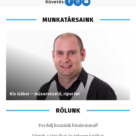
Követés:
MUNKATÁRSAINK
Kis Gábor – műsorvezető, riporter
T
RÓLUNK
Fordulj hozzánk bizalommal!