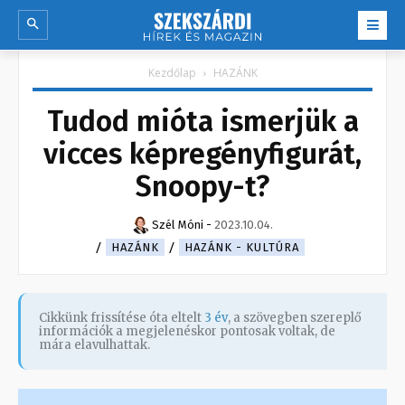
Kezdőlap
HAZÁNK
Tudod mióta ismerjük a
vicces képregényfigurát,
Snoopy-t?
Szél Móni
-
2023.10.04.
HAZÁNK
HAZÁNK - KULTÚRA
Cikkünk frissítése óta eltelt
3 év
, a szövegben szereplő
információk a megjelenéskor pontosak voltak, de
mára elavulhattak.