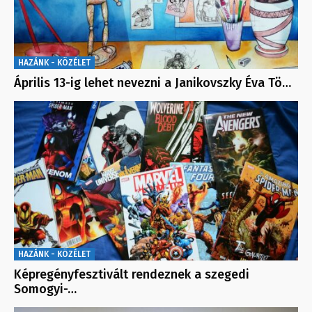
HAZÁNK - KÖZÉLET
Április 13-ig lehet nevezni a Janikovszky Éva Tö…
HAZÁNK - KÖZÉLET
Képregényfesztivált rendeznek a szegedi
Somogyi-…