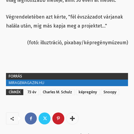
világ leghosszabb meséje, amit 50 éven át mesélt.
Végrendeletében azt kérte, "fél évszázadot várjanak
halála után, míg más kapja meg a projektet…"
(fotó: illuztráció, pixabay/képregénymúzeum)
FORRÁS
MIRAGEMAGAZIN.HU
CÍMKÉK
73 év
Charles M. Schulz
képregény
Snoopy