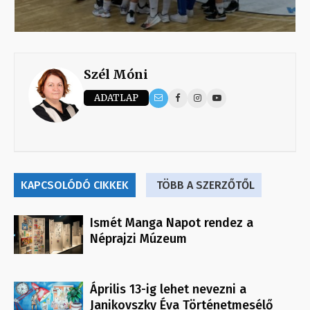
Szél Móni
ADATLAP
KAPCSOLÓDÓ CIKKEK
TÖBB A SZERZŐTŐL
Ismét Manga Napot rendez a
Néprajzi Múzeum
Április 13-ig lehet nevezni a
Janikovszky Éva Történetmesélő