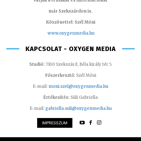
Várjuk a témákat és információkat
már Szekszárdon is.
Köszönettel: Szél Móni
www.oxygenmedia.hu
KAPCSOLAT - OXYGEN MEDIA
Studió:
7100 Szekszárd, Béla király tér 5.
Főszerkesztő:
Szél Móni
E-mail:
moni.szel@oxygenmedia.hu
Értékesítés:
Süli Gabriella
E-mail:
gabriella.suli@oxygenmedia.hu
IMPRESSZUM