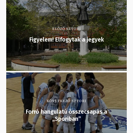
ELŐZŐ SZTORI
Figyelem! Elfogytak a jegyek
KÖVETKEZŐ SZTORI
Forró hangulatú összecsapás a
„Sporiban”