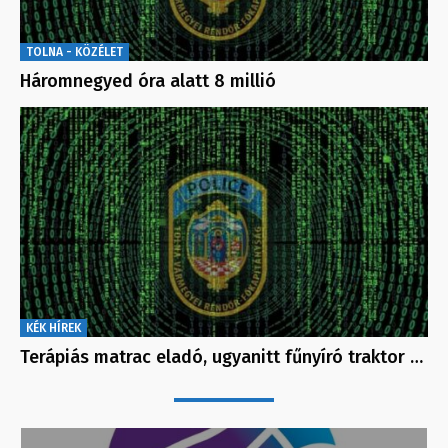
TOLNA - KÖZÉLET
Háromnegyed óra alatt 8 millió
KÉK HÍREK
Terápiás matrac eladó, ugyanitt fűnyíró traktor …