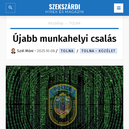
Kezdőlap
TOLNA
Újabb munkahelyi csalás
Szél Móni
-
2025.10.08.
TOLNA
TOLNA - KÖZÉLET