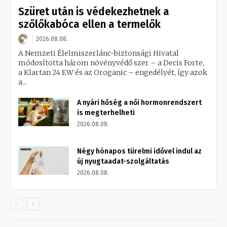
Szüret után is védekezhetnek a
szőlőkabóca ellen a termelők
2026.08.08.
A Nemzeti Élelmiszerlánc-biztonsági Hivatal
módosította három növényvédő szer – a Decis Forte,
a Klartan 24 EW és az Oroganic – engedélyét, így azok
a...
A nyári hőség a női hormonrendszert
is megterhelheti
2026.08.08.
Négy hónapos türelmi idővel indul az
új nyugtaadat-szolgáltatás
2026.08.08.