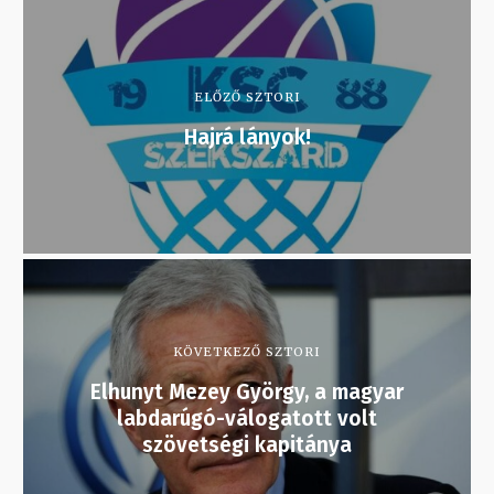
ELŐZŐ SZTORI
Hajrá lányok!
KÖVETKEZŐ SZTORI
Elhunyt Mezey György, a magyar
labdarúgó-válogatott volt
szövetségi kapitánya