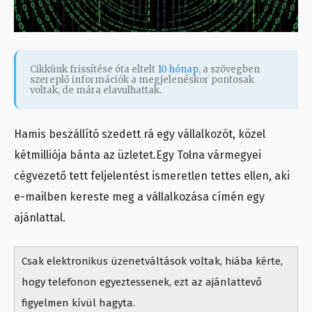
Cikkünk frissítése óta eltelt
10 hónap
, a szövegben
szereplő információk a megjelenéskor pontosak
voltak, de mára elavulhattak.
Hamis beszállító szedett rá egy vállalkozót,
közel
kétmilliója bánta
az üzletet.Egy Tolna vármegyei
cégvezető tett feljelentést ismeretlen tettes ellen, aki
e-mailben kereste meg a vállalkozása címén egy
ajánlattal.
Csak elektronikus üzenetváltások voltak, hiába kérte,
hogy telefonon egyeztessenek, ezt az ajánlattevő
figyelmen kívül hagyta.