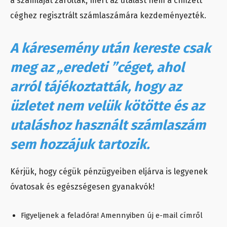
a számláját zárolták, mert az utalást nem a címzett
céghez regisztrált számlaszámára kezdeményezték.
A káresemény után kereste csak
meg az „eredeti ”céget, ahol
arról tájékoztatták, hogy az
üzletet nem velük kötötte és az
utaláshoz használt számlaszám
sem hozzájuk tartozik.
Kérjük, hogy cégük pénzügyeiben eljárva is legyenek
óvatosak és egészségesen gyanakvók!
Figyeljenek a feladóra! Amennyiben új e-mail címről