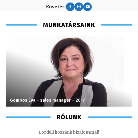
Követés:
MUNKATÁRSAINK
Gombos Éva – sales manager – 2017
M
RÓLUNK
Fordulj hozzánk bizalommal!