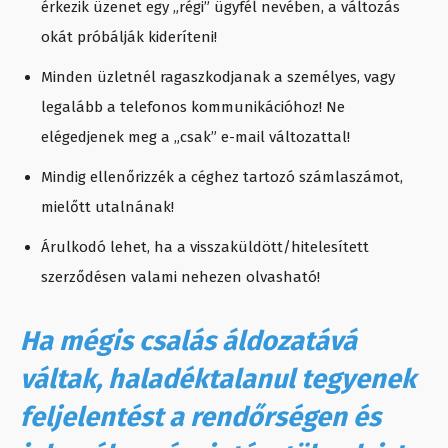
érkezik üzenet egy „régi” ügyfél nevében, a változás
okát próbálják kideríteni!
Minden üzletnél ragaszkodjanak a személyes, vagy
legalább a telefonos kommunikációhoz! Ne
elégedjenek meg a „csak” e-mail változattal!
Mindig ellenőrizzék a céghez tartozó számlaszámot,
mielőtt utalnának!
Árulkodó lehet, ha a visszaküldött/hitelesített
szerződésen valami nehezen olvasható!
Ha mégis csalás áldozatává
váltak, haladéktalanul tegyenek
feljelentést a rendőrségen és