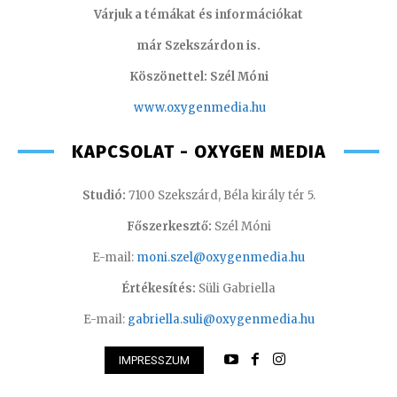
Várjuk a témákat és információkat
már Szekszárdon is.
Köszönettel: Szél Móni
www.oxygenmedia.hu
KAPCSOLAT - OXYGEN MEDIA
Studió:
7100 Szekszárd, Béla király tér 5.
Főszerkesztő:
Szél Móni
E-mail:
moni.szel@oxygenmedia.hu
Értékesítés:
Süli Gabriella
E-mail:
gabriella.suli@oxygenmedia.hu
IMPRESSZUM