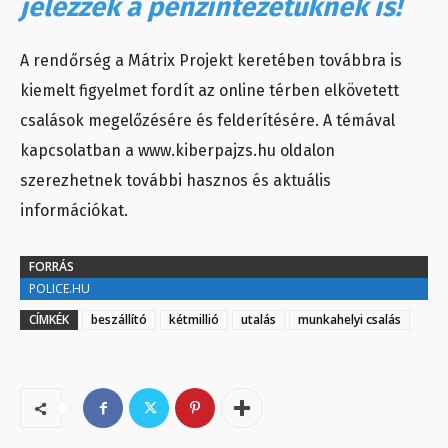
jelezzék a pénzintézetüknek is!
A rendőrség a Mátrix Projekt keretében továbbra is
kiemelt figyelmet fordít az online térben elkövetett
csalások megelőzésére és felderítésére. A témával
kapcsolatban a www.kiberpajzs.hu oldalon
szerezhetnek további hasznos és aktuális
információkat.
FORRÁS
POLICE.HU
CÍMKÉK
beszállító
kétmillió
utalás
munkahelyi csalás