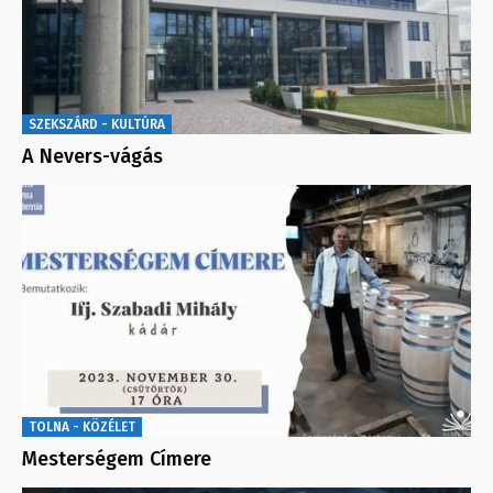
SZEKSZÁRD - KULTÚRA
A Nevers-vágás
TOLNA - KÖZÉLET
Mesterségem Címere