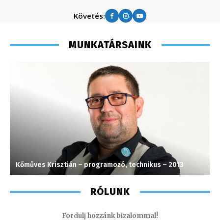
Követés:
MUNKATÁRSAINK
Kőműves Krisztián – programozó, technikus – 2013
H
RÓLUNK
Fordulj hozzánk bizalommal!