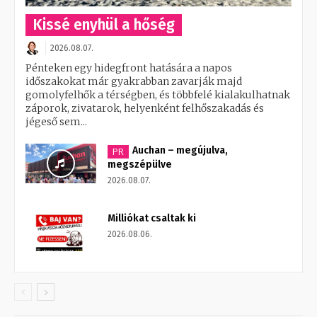
Kissé enyhül a hőség
2026.08.07.
Pénteken egy hidegfront hatására a napos
időszakokat már gyakrabban zavarják majd
gomolyfelhők a térségben, és többfelé kialakulhatnak
záporok, zivatarok, helyenként felhőszakadás és
jégeső sem...
Auchan – megújulva,
PR
megszépülve
2026.08.07.
Milliókat csaltak ki
2026.08.06.