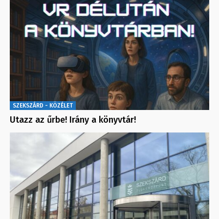
SZEKSZÁRD - KÖZÉLET
Utazz az űrbe! Irány a könyvtár!