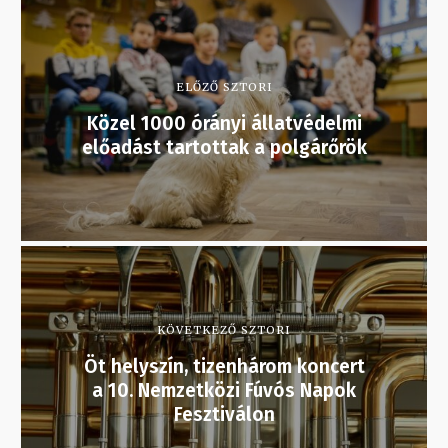
ELŐZŐ SZTORI
Közel 1000 órányi állatvédelmi
előadást tartottak a polgárőrök
KÖVETKEZŐ SZTORI
Öt helyszín, tizenhárom koncert
a 10. Nemzetközi Fúvós Napok
Fesztiválon