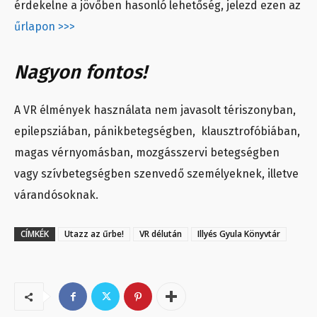
érdekelne a jövőben hasonló lehetőség, jelezd ezen az
űrlapon >>>
Nagyon fontos!
A VR élmények használata nem javasolt tériszonyban,
epilepsziában, pánikbetegségben, klausztrofóbiában,
magas vérnyomásban, mozgásszervi betegségben
vagy szívbetegségben szenvedő személyeknek, illetve
várandósoknak.
CÍMKÉK
Utazz az űrbe!
VR délután
Illyés Gyula Könyvtár