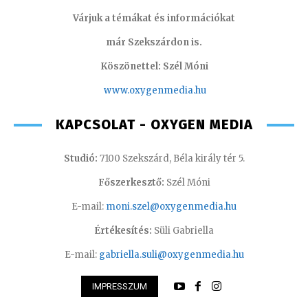
Várjuk a témákat és információkat
már Szekszárdon is.
Köszönettel: Szél Móni
www.oxygenmedia.hu
KAPCSOLAT - OXYGEN MEDIA
Studió:
7100 Szekszárd, Béla király tér 5.
Főszerkesztő:
Szél Móni
E-mail:
moni.szel@oxygenmedia.hu
Értékesítés:
Süli Gabriella
E-mail:
gabriella.suli@oxygenmedia.hu
IMPRESSZUM