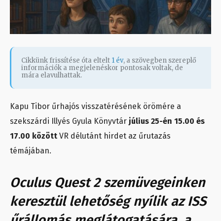
Cikkünk frissítése óta eltelt
1 év
, a szövegben szereplő
információk a megjelenéskor pontosak voltak, de
mára elavulhattak.
Kapu Tibor űrhajós visszatérésének örömére a
szekszárdi Illyés Gyula Könyvtár
július 25-én 15.00 és
17.00 között
VR délutánt hirdet az űrutazás
témájában.
Oculus Quest 2 szemüvegeinken
keresztül lehetőség nyílik az ISS
űrállomás meglátogatására, a