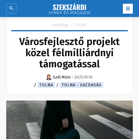
Kezdőlap
TOLNA
Városfejlesztő projekt
közel félmilliárdnyi
támogatással
Szél Móni
-
2025.10.10.
TOLNA
TOLNA - GAZDASÁG