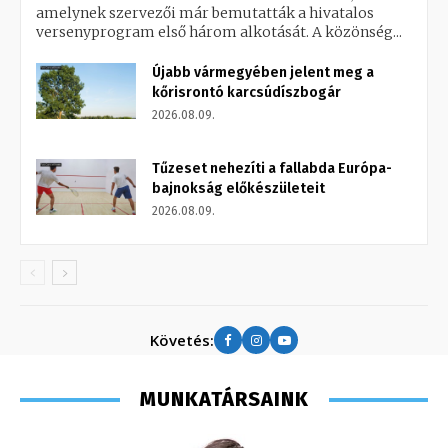
amelynek szervezői már bemutatták a hivatalos
versenyprogram első három alkotását. A közönség...
Újabb vármegyében jelent meg a
kőrisrontó karcsúdíszbogár
2026.08.09.
Tűzeset nehezíti a fallabda Európa-
bajnokság előkészületeit
2026.08.09.
Követés:
MUNKATÁRSAINK