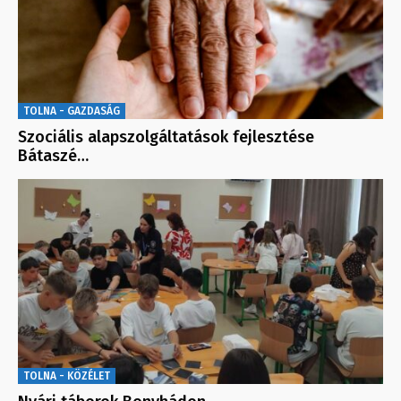
TOLNA - GAZDASÁG
Szociális alapszolgáltatások fejlesztése
Bátaszé…
TOLNA - KÖZÉLET