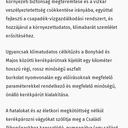
környezeti biztonság megteremtése és a vízkár
veszélyeztetettség csökkentése irányába, egyúttal
fejleszti a csapadék-vízgazdálkodási rendszert, és
hozzájárul a környezettudatos, klímabarát szemlélet
erősítéséhez.
Ugyancsak klímatudatos célkitűzés a Bonyhád és
Majos közötti kerékpárútnak kijelölt egy kilométer
hosszú régi, rossz minőségű aszfalt
burkolat nyomvonalán egy előírásoknak megfelelő
paraméterekkel rendelkező és megfelelő minőségű,
önálló kerékpárút kialakítása.
A fiatalokat és az életkori megkötöttség nélkül
kerékpározni vágyókat szólítja meg a Családi
Pihenőparkhoz kapcsolódó pumpapálya (egy szilárd