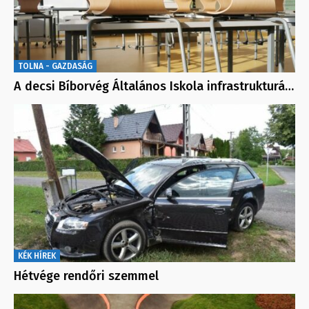
TOLNA - GAZDASÁG
A decsi Bíborvég Általános Iskola infrastrukturá…
KÉK HÍREK
Hétvége rendőri szemmel