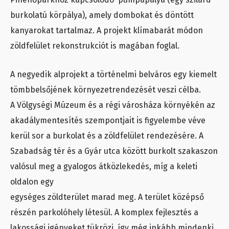
burkolatú körpálya), amely dombokat és döntött
kanyarokat tartalmaz. A projekt klímabarát módon
zöldfelület rekonstrukciót is magában foglal.
A negyedik alprojekt a történelmi belváros egy kiemelt
tömbbelsőjének környezetrendezését veszi célba.
A Völgységi Múzeum és a régi városháza környékén az
akadálymentesítés szempontjait is figyelembe véve
kerül sor a burkolat és a zöldfelület rendezésére. A
Szabadság tér és a Gyár utca között burkolt szakaszon
valósul meg a gyalogos átközlekedés, míg a keleti
oldalon egy
egységes zöldterület marad meg. A terület középső
részén parkolóhely létesül. A komplex fejlesztés a
lakossági igényeket tükrözi, így még inkább mindenki