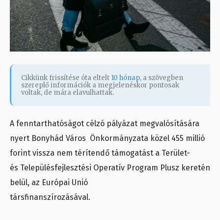
Cikkünk frissítése óta eltelt
10 hónap
, a szövegben
szereplő információk a megjelenéskor pontosak
voltak, de mára elavulhattak.
A fenntarthatóságot célzó pályázat megvalósítására
nyert Bonyhád Város Önkormányzata közel 455 millió
forint vissza nem térítendő támogatást a Terület-
és Településfejlesztési Operatív Program Plusz keretén
belül, az Európai Unió
társfinanszírozásával.