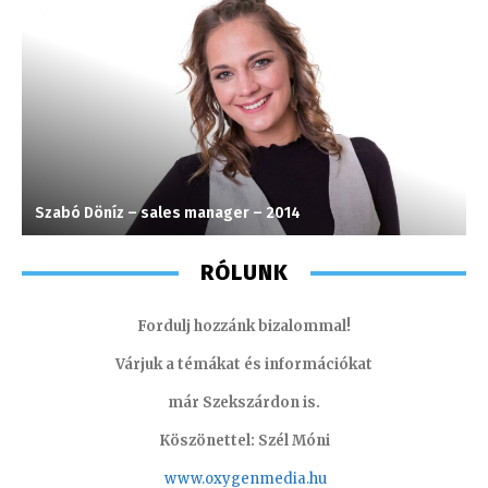
Szabó Döníz – sales manager – 2014
S
RÓLUNK
Fordulj hozzánk bizalommal!
Várjuk a témákat és információkat
már Szekszárdon is.
Köszönettel: Szél Móni
www.oxygenmedia.hu