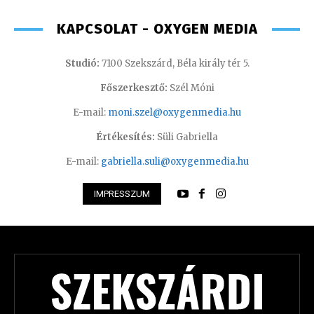
KAPCSOLAT - OXYGEN MEDIA
Studió:
7100 Szekszárd, Béla király tér 5.
Főszerkesztő:
Szél Móni
E-mail:
moni.szel@oxygenmedia.hu
Értékesítés:
Süli Gabriella
E-mail:
gabriella.suli@oxygenmedia.hu
IMPRESSZUM