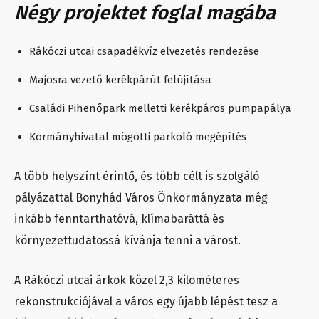
Négy projektet foglal magába
Rákóczi utcai csapadékvíz elvezetés rendezése
Majosra vezető kerékpárút felújítása
Családi Pihenőpark melletti kerékpáros pumpapálya
Kormányhivatal mögötti parkoló megépítés
A több helyszínt érintő, és több célt is szolgáló
pályázattal Bonyhád Város Önkormányzata még
inkább fenntarthatóvá, klímabaráttá és
környezettudatossá kívánja tenni a várost.
A Rákóczi utcai árkok közel 2,3 kilométeres
rekonstrukciójával a város egy újabb lépést tesz a