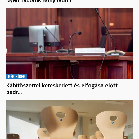
Nyári táborok Bonyhádon
KÉK HÍREK
Kábítószerrel kereskedett és elfogása előtt
bedr…