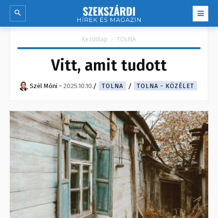
Kezdőlap
TOLNA
Vitt, amit tudott
Szél Móni
-
2025.10.10.
TOLNA
TOLNA - KÖZÉLET