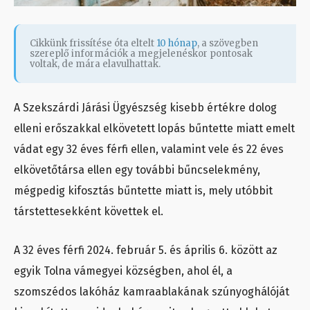
Cikkünk frissítése óta eltelt
10 hónap
, a szövegben
szereplő információk a megjelenéskor pontosak
voltak, de mára elavulhattak.
A Szekszárdi Járási Ügyészség kisebb értékre dolog
elleni erőszakkal elkövetett lopás bűntette miatt emelt
vádat egy 32 éves férfi ellen, valamint vele és 22 éves
elkövetőtársa ellen egy további bűncselekmény,
mégpedig kifosztás bűntette miatt is, mely utóbbit
társtettesekként követtek el.
A 32 éves férfi 2024. február 5. és április 6. között az
egyik Tolna vámegyei községben, ahol él, a
szomszédos lakóház kamraablakának szúnyoghálóját