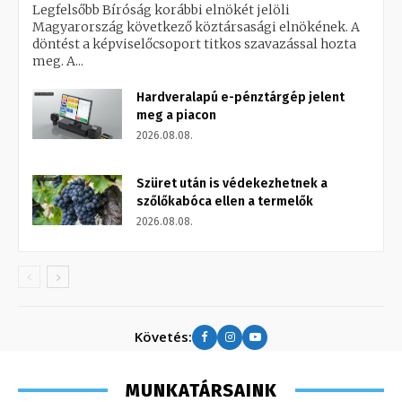
Legfelsőbb Bíróság korábbi elnökét jelöli
Magyarország következő köztársasági elnökének. A
döntést a képviselőcsoport titkos szavazással hozta
meg. A...
Hardveralapú e-pénztárgép jelent
meg a piacon
2026.08.08.
Szüret után is védekezhetnek a
szőlőkabóca ellen a termelők
2026.08.08.
Követés:
MUNKATÁRSAINK