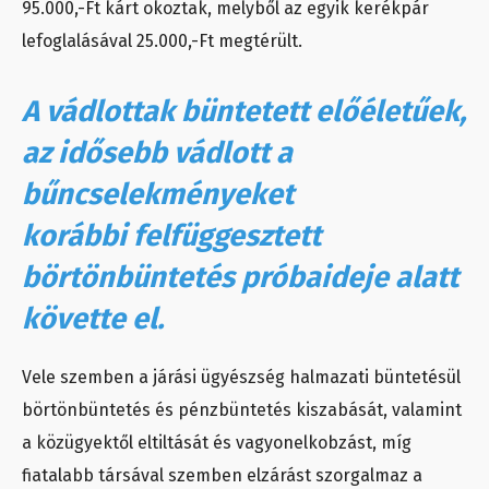
95.000,-Ft kárt okoztak, melyből az egyik kerékpár
lefoglalásával 25.000,-Ft megtérült.
A vádlottak büntetett előéletűek,
az idősebb vádlott a
bűncselekményeket
korábbi felfüggesztett
börtönbüntetés próbaideje alatt
követte el.
Vele szemben a járási ügyészség halmazati büntetésül
börtönbüntetés és pénzbüntetés kiszabását, valamint
a közügyektől eltiltását és vagyonelkobzást, míg
fiatalabb társával szemben elzárást szorgalmaz a