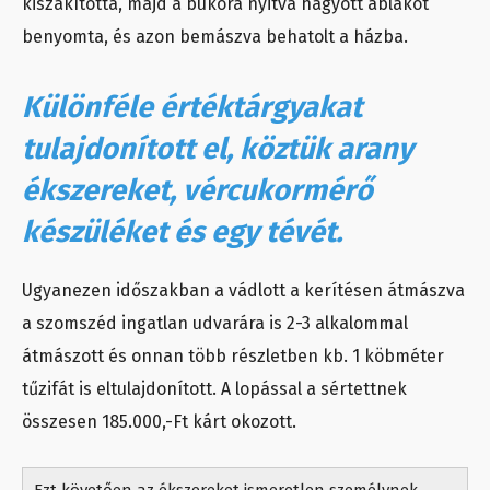
kiszakította, majd a bukóra nyitva hagyott ablakot
benyomta, és azon bemászva behatolt a házba.
Különféle értéktárgyakat
tulajdonított el, köztük arany
ékszereket, vércukormérő
készüléket és egy tévét.
Ugyanezen időszakban a vádlott a kerítésen átmászva
a szomszéd ingatlan udvarára is 2-3 alkalommal
átmászott és onnan több részletben kb. 1 köbméter
tűzifát is eltulajdonított. A lopással a sértettnek
összesen 185.000,-Ft kárt okozott.