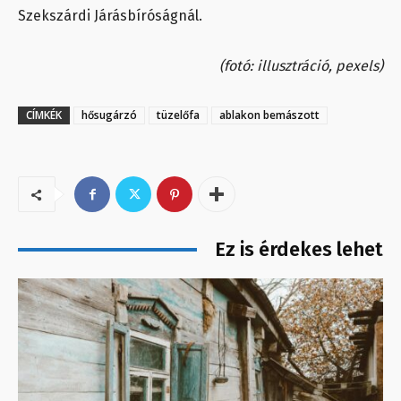
Szekszárdi Járásbíróságnál.
(fotó: illusztráció, pexels)
CÍMKÉK
hősugárzó
tüzelőfa
ablakon bemászott
Ez is érdekes lehet