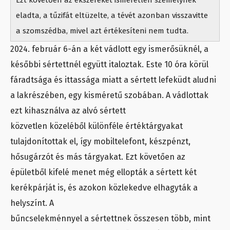
Ezt követően az ékszereket ismeretlen személynek
eladta, a tűzifát eltüzelte, a tévét azonban visszavitte
a szomszédba, mivel azt értékesíteni nem tudta.
2024. február 6-án a két vádlott egy ismerősüknél, a
későbbi sértettnél együtt italoztak. Este 10 óra körül
fáradtsága és ittassága miatt a sértett lefeküdt aludni
a lakrészében, egy kisméretű szobában. A vádlottak
ezt kihasználva az alvó sértett
közvetlen közeléből különféle értéktárgyakat
tulajdonítottak el, így mobiltelefont, készpénzt,
hősugárzót és más tárgyakat. Ezt követően az
épületből kifelé menet még ellopták a sértett két
kerékpárját is, és azokon közlekedve elhagyták a
helyszínt. A
bűncselekménnyel a sértettnek összesen több, mint