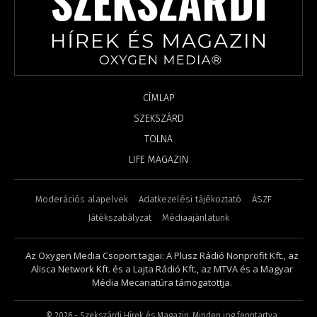
CÍMLAP
SZEKSZÁRD
TOLNA
LIFE MAGAZIN
Moderációs alapelvek
Adatkezelési tájékoztató
ÁSZF
Játékszabályzat
Médiaajánlatunk
Az Oxygen Media Csoport tagjai: A Plusz Rádió Nonprofit Kft., az
Alisca Network Kft. és a Lajta Rádió Kft., az MTVA és a Magyar
Média Mecanatúra támogatottja.
©
2026
- Szekszárdi Hírek és Magazin. Minden jog fenntartva.