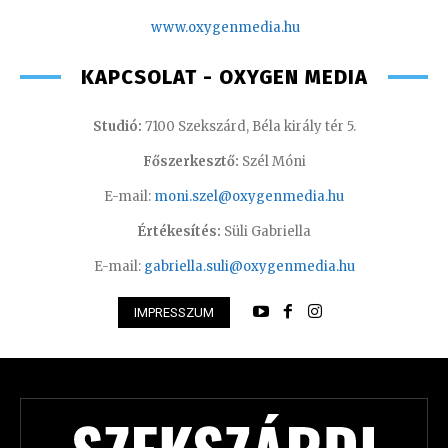
www.oxygenmedia.hu
KAPCSOLAT - OXYGEN MEDIA
Studió:
7100 Szekszárd, Béla király tér 5.
Főszerkesztő:
Szél Móni
E-mail:
moni.szel@oxygenmedia.hu
Értékesítés:
Süli Gabriella
E-mail:
gabriella.suli@oxygenmedia.hu
IMPRESSZUM