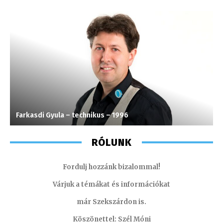
Farkasdi Gyula – technikus – 1996
M
RÓLUNK
Fordulj hozzánk bizalommal!
Várjuk a témákat és információkat
már Szekszárdon is.
Köszönettel: Szél Móni