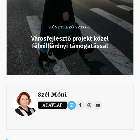
KÖVETKEZŐ SZTORI
Városfejlesztő projekt közel
félmilliárdnyi támogatással
Szél Móni
ADATLAP