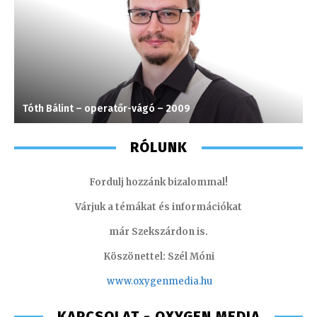
Tóth Bálint – operatőr-vágó – 2009
C
RÓLUNK
Fordulj hozzánk bizalommal!
Várjuk a témákat és információkat
már Szekszárdon is.
Köszönettel: Szél Móni
www.oxygenmedia.hu
KAPCSOLAT - OXYGEN MEDIA