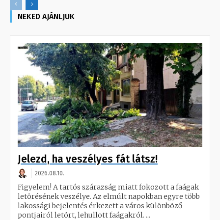
NEKED AJÁNLJUK
Jelezd, ha veszélyes fát látsz!
2026.08.10.
Figyelem! A tartós szárazság miatt fokozott a faágak
letörésének veszélye. Az elmúlt napokban egyre több
lakossági bejelentés érkezett a város különböző
pontjairól letört, lehullott faágakról. ...