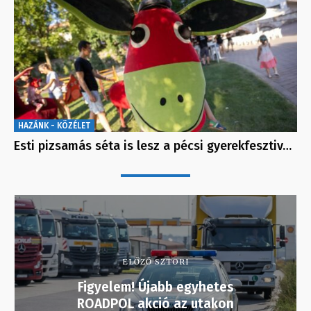
HAZÁNK - KÖZÉLET
Esti pizsamás séta is lesz a pécsi gyerekfesztiv…
ELŐZŐ SZTORI
Figyelem! Újabb egyhetes
ROADPOL akció az utakon