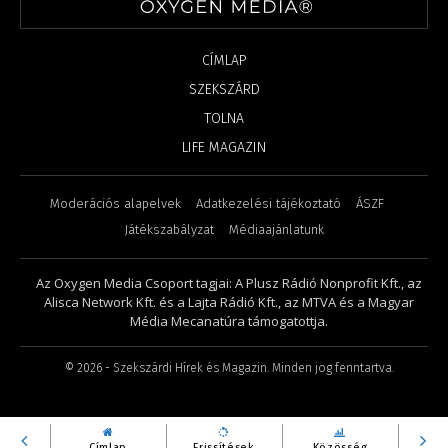
CÍMLAP
SZEKSZÁRD
TOLNA
LIFE MAGAZIN
Moderációs alapelvek
Adatkezelési tájékoztató
ÁSZF
Játékszabályzat
Médiaajánlatunk
Az Oxygen Media Csoport tagjai: A Plusz Rádió Nonprofit Kft., az
Alisca Network Kft. és a Lajta Rádió Kft., az MTVA és a Magyar
Média Mecanatúra támogatottja.
©
2026
- Szekszárdi Hírek és Magazin. Minden jog fenntartva.
Címlap
Frissítések
Közösség