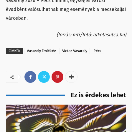
Vasarely 2026 – Pécs címmel, egységes városi
évadként valósulhatnak meg események a mecsekaljai
városban.
(forrás: mti/fotó: alkotasutca.hu)
CÍMKÉK
Vasarely Emlékév
Victor Vasarely
Pécs
Ez is érdekes lehet