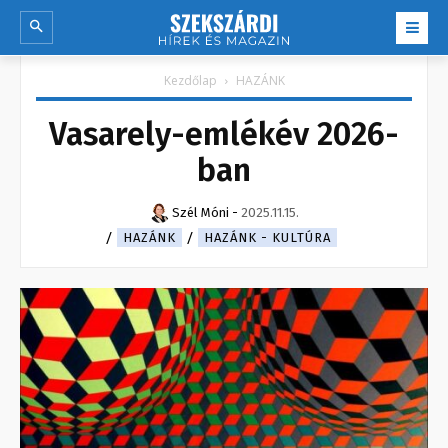
Kezdőlap
HAZÁNK
Vasarely-emlékév 2026-
ban
Szél Móni
-
2025.11.15.
HAZÁNK
HAZÁNK - KULTÚRA