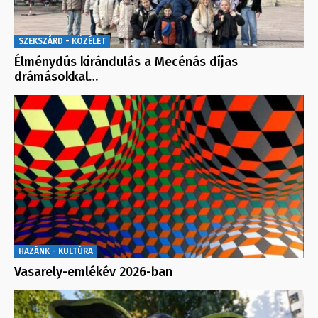
SZEKSZÁRD - KÖZÉLET
Élménydús kirándulás a Mecénás díjas
drámásokkal…
HAZÁNK - KULTÚRA
Vasarely-emlékév 2026-ban