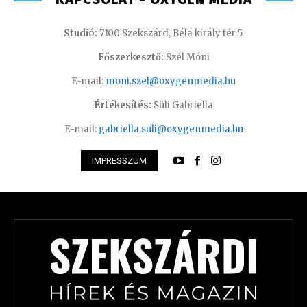
Studió:
7100 Szekszárd, Béla király tér 5.
Főszerkesztő:
Szél Móni
E-mail:
moni.szel@oxygenmedia.hu
Értékesítés:
Süli Gabriella
E-mail:
gabriella.suli@oxygenmedia.hu
IMPRESSZUM