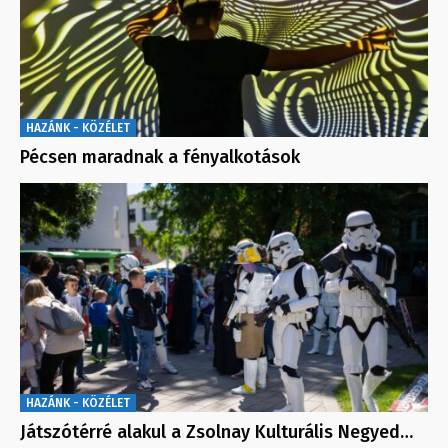
HAZÁNK - KÖZÉLET
Pécsen maradnak a fényalkotások
HAZÁNK - KÖZÉLET
Játszótérré alakul a Zsolnay Kulturális Negyed…