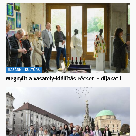
HAZÁNK - KULTÚRA
Megnyílt a Vasarely-kiállítás Pécsen – díjakat i…