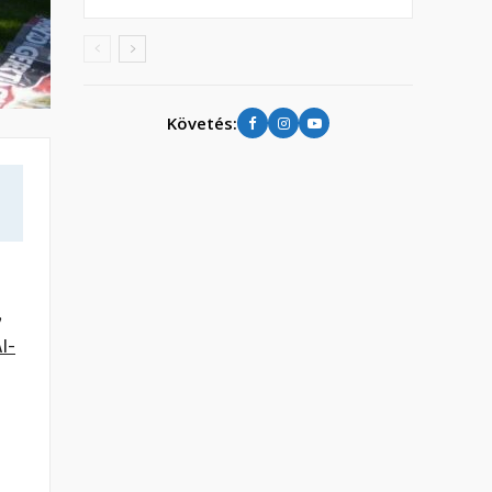
Követés:
,
I-