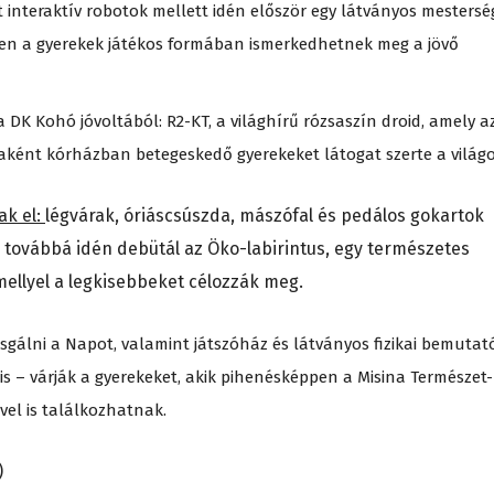
t interaktív robotok mellett idén először egy látványos mestersé
yen a gyerekek játékos formában ismerkedhetnek meg a jövő
 DK Kohó jóvoltából: R2-KT, a világhírű rózsaszín droid, amely a
jaként kórházban betegeskedő gyerekeket látogat szerte a világ
k el:
légvárak, óriáscsúszda, mászófal és pedálos gokartok
továbbá idén debütál az Öko-labirintus, egy természetes
mellyel a legkisebbeket célozzák meg.
sgálni a Napot, valamint játszóház és látványos fizikai bemutat
s – várják a gyerekeket, akik pihenésképpen a Misina Természet-
vel is találkozhatnak.
)