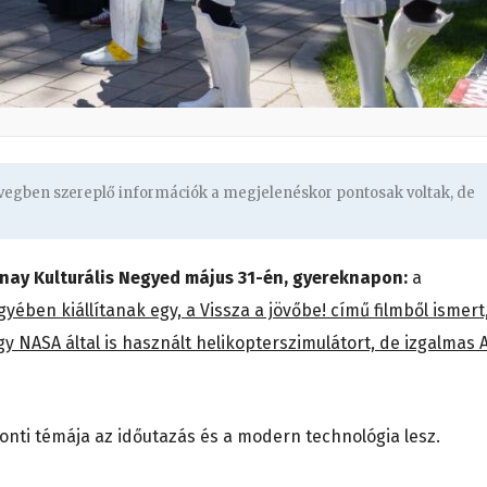
övegben szereplő információk a megjelenéskor pontosak voltak, de
olnay Kulturális Negyed május 31-én, gyereknapon:
a
yében kiállítanak egy, a Vissza a jövőbe! című filmből ismert
y NASA által is használt helikopterszimulátort, de izgalmas A
onti témája az időutazás és a modern technológia lesz.