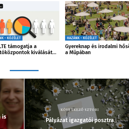
NK - KÖZÉLET
HAZÁNK - KÖZÉLET
LTE támogatja a
Gyereknap és irodalmi hős
tóközpontok kiválását…
a Müpában
KÖVETKEZŐ SZTORI
 is
Pályázat igazgatói posztra