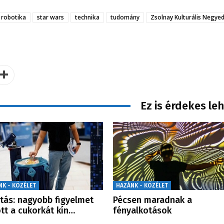
robotika
star wars
technika
tudomány
Zsolnay Kulturális Negye
Ez is érdekes le
NK - KÖZÉLET
HAZÁNK - KÖZÉLET
tás: nagyobb figyelmet
Pécsen maradnak a
tt a cukorkát kín…
fényalkotások