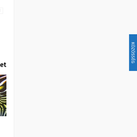
d
KÖZÖSSÉG
het