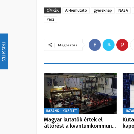
CÍMKÉK
AI-bemutató
gyereknap
NASA
Pécs
FRISSÍTÉS
Megosztás
HAZÁNK - KÖZÉLET
HAZÁ
Magyar kutatók értek el
Kuta
áttörést a kvantumkommun…
kapo