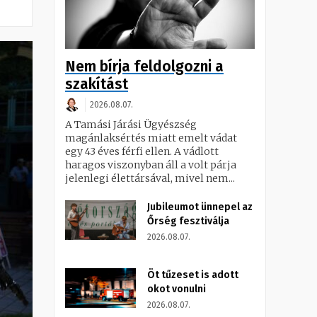
Nem bírja feldolgozni a
szakítást
2026.08.07.
A Tamási Járási Ügyészség
magánlaksértés miatt emelt vádat
egy 43 éves férfi ellen. A vádlott
haragos viszonyban áll a volt párja
jelenlegi élettársával, mivel nem...
Jubileumot ünnepel az
Őrség fesztiválja
2026.08.07.
Öt tűzeset is adott
okot vonulni
2026.08.07.