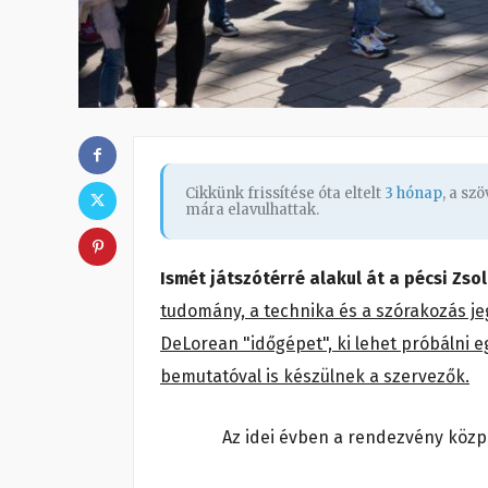
Cikkünk frissítése óta eltelt
3 hónap
, a sz
mára elavulhattak.
Ismét játszótérré alakul át a pécsi Zs
tudomány, a technika és a szórakozás jeg
DeLorean "időgépet", ki lehet próbálni eg
bemutatóval is készülnek a szervezők.
Az idei évben a rendezvény közp