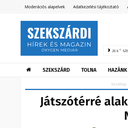
Moderációs alapelvek
Adatkezelési tájékoztató
C
20.6
SZ
SZEKSZÁRD
TOLNA
HAZÁNK
Kezdőlap
Játszótérré alak