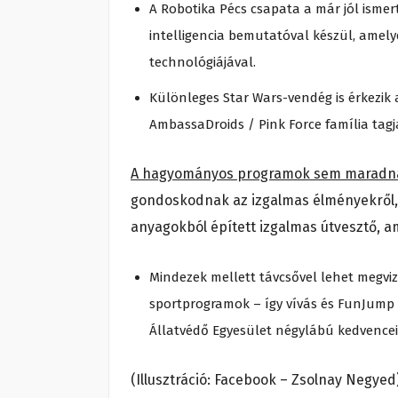
A Robotika Pécs csapata a már jól ismer
intelligencia bemutatóval készül, amel
technológiájával.
Különleges Star Wars-vendég is érkezik a
AmbassaDroids / Pink Force família tag
A hagyományos programok sem maradna
gondoskodnak az izgalmas élményekről, 
anyagokból épített izgalmas útvesztő, a
Mindezek mellett távcsővel lehet megviz
sportprogramok – így vívás és FunJump i
Állatvédő Egyesület négylábú kedvencei
(Illusztráció: Facebook – Zsolnay Negyed