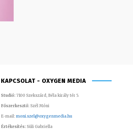
KAPCSOLAT - OXYGEN MEDIA
Studió:
7100 Szekszárd, Béla király tér 5.
Főszerkesztő:
Szél Móni
E-mail:
moni.szel@oxygenmedia.hu
Értékesítés:
Süli Gabriella