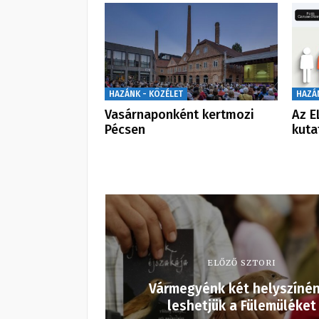
HAZÁNK - KÖZÉLET
HAZÁ
Vasárnaponként kertmozi
Az E
Pécsen
kuta
ELŐZŐ SZTORI
Vármegyénk két helyszínén
leshetjük a Fülemüléket