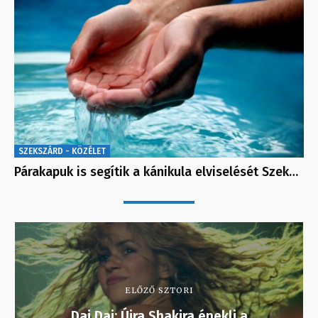
SZEKSZÁRD - KÖZÉLET
Párakapuk is segítik a kánikula elviselését Szek…
ELŐZŐ SZTORI
Dai Dai: Újra Shakira énekli a