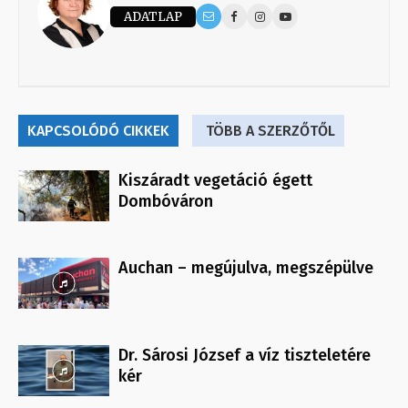
ADATLAP
KAPCSOLÓDÓ CIKKEK
TÖBB A SZERZŐTŐL
Kiszáradt vegetáció égett
Dombóváron
Auchan – megújulva, megszépülve
Dr. Sárosi József a víz tiszteletére
kér