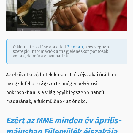
Cikkünk frissítése óta eltelt
3 hónap
, a szövegben
szereplő információk a megjelenéskor pontosak
voltak, de mára elavulhattak.
Az elkövetkező hetek kora esti és éjszakai óráiban
hangzik fel országszerte, még a belvárosi
bokrosokban is a világ egyik legszebb hangú
madarának, a fülemülének az éneke.
Ezért az MME minden év április-
májusban Fülemülék éjszakája