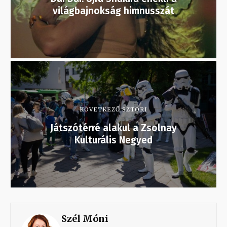
világbajnokság himnusszát
KÖVETKEZŐ SZTORI
Játszótérré alakul a Zsolnay
Kulturális Negyed
Szél Móni