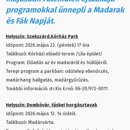
programokkal ünnepli a Madarak
és Fák Napját.
Helyszín: Szekszárd,Kórház Park
Időpont: 2026.május 22. (péntek) 17 óra
Találkozó: Kórházi előadó terem /Lila épület/
Program: Előadás az év madaráról és hüllőjéről.
Terepi program a parkban: odútelep ellenőrzés,
madárhang hallgatás, madárgyűrűzés.
További információ: dr.Kis Ernő: 06-20/972-0011
Helyszín: Dombóvár, tüskei horgásztavak
Időpont: 2026.május 12. 14 órától.
Találkozó: Madárvárta.