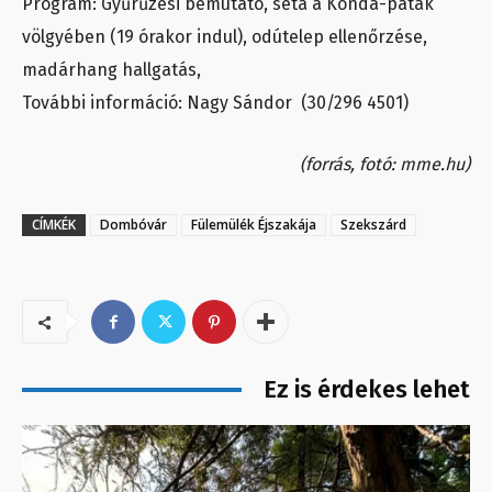
Program: Gyűrűzési bemutató, séta a Konda-patak
völgyében (19 órakor indul), odútelep ellenőrzése,
madárhang hallgatás,
További információ: Nagy Sándor (30/296 4501)
(forrás, fotó: mme.hu)
CÍMKÉK
Dombóvár
Fülemülék Éjszakája
Szekszárd
Ez is érdekes lehet