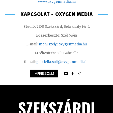
www.oxygenmedia.hu
KAPCSOLAT - OXYGEN MEDIA
Studió:
7100 Szekszárd, Béla király tér 5.
Főszerkesztő:
Szél Móni
E-mail:
moni.szel@oxygenmedia.hu
Értékesítés:
Süli Gabriella
E-mail:
gabriella.suli@oxygenmedia.hu
IMPRESSZUM