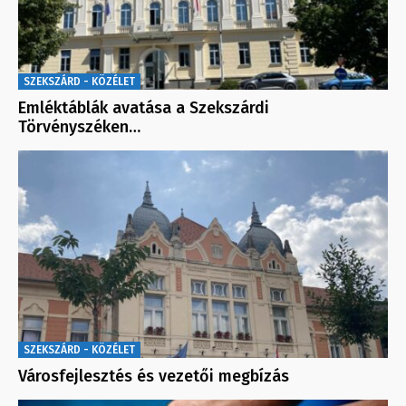
SZEKSZÁRD - KÖZÉLET
Emléktáblák avatása a Szekszárdi
Törvényszéken…
SZEKSZÁRD - KÖZÉLET
Városfejlesztés és vezetői megbízás