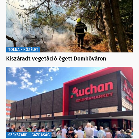
TOLNA - KÖZÉLET
Kiszáradt vegetáció égett Dombóváron
SZEKSZÁRD - GAZDASÁG