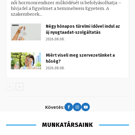
női hormonrendszer működését is befolyásolhatja –
hívja fel a figyelmet a Semmelweis Egyetem. A
szakemberek...
Négy hónapos türelmi idővel indul az
új nyugtaadat-szolgáltatás
2026.08.08.
Miért viseli meg szervezetünket a
hőség?
2026.08.08.
Követés:
MUNKATÁRSAINK