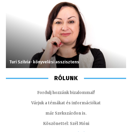
Turi Szilvia- könyvelési asszisztens
M
RÓLUNK
Fordulj hozzánk bizalommal!
Várjuk a témákat és információkat
már Szekszárdon is.
Köszönettel: Szél Móni