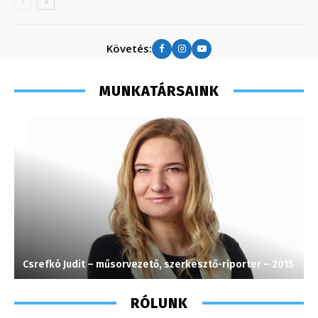
Követés:
MUNKATÁRSAINK
Csrefkó Judit – műsorvezető, szerkesztő-riporter – 2015
H
RÓLUNK