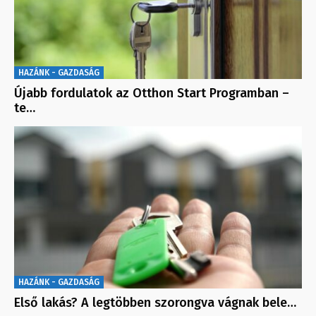
HAZÁNK - GAZDASÁG
Újabb fordulatok az Otthon Start Programban –
te…
HAZÁNK - GAZDASÁG
Első lakás? A legtöbben szorongva vágnak bele…