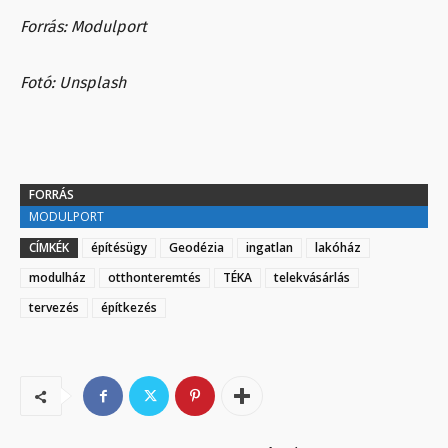
Forrás: Modulport
Fotó: Unsplash
FORRÁS
MODULPORT
CÍMKÉK
építésügy
Geodézia
ingatlan
lakóház
modulház
otthonteremtés
TÉKA
telekvásárlás
tervezés
építkezés