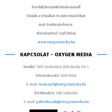
Fordulj hozzánk bizalommal!
Várjuk a témákat és információkat
már Szekszárdon is.
Köszönettel: Szél Móni
www.oxygenmedia.hu
KAPCSOLAT - OXYGEN MEDIA
Studió:
7100 Szekszárd, Béla király tér 5.
Főszerkesztő:
Szél Móni
E-mail:
moni.szel@oxygenmedia.hu
Értékesítés:
Süli Gabriella
E-mail:
gabriella.suli@oxygenmedia.hu