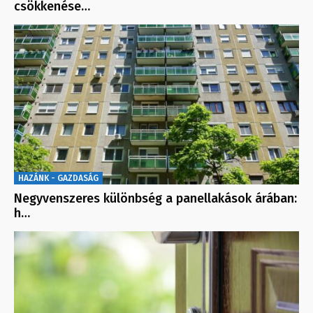
csökkenése…
HAZÁNK - GAZDASÁG
Negyvenszeres különbség a panellakások árában:
h…