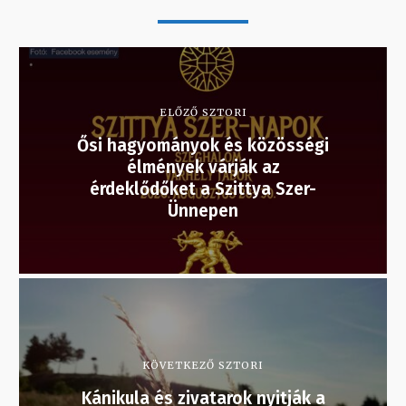
ELŐZŐ SZTORI
Ősi hagyományok és közösségi
élmények várják az
érdeklődőket a Szittya Szer-
Ünnepen
KÖVETKEZŐ SZTORI
Kánikula és zivatarok nyitják a