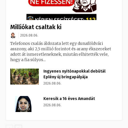
Milliókat csaltak ki
2026.08.06.
Telefonos csalás áldozata lett egy dunaföldvári
asszony, aki 2,5 millió forintot és arany ékszereket
adott át ismeretleneknek, miután elhitették vele,
hogy a fia súlyos...
Ingyenes nyitónapokkal debütál
Eplény új bringapályája
2026.08.06.
Keresik a 16 éves Amandát
2026.08.06.