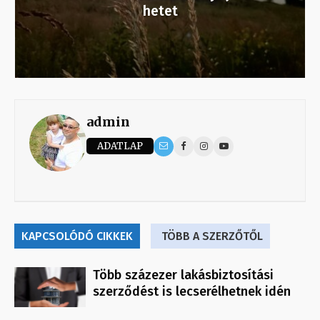
hetet
admin
ADATLAP
KAPCSOLÓDÓ CIKKEK
TÖBB A SZERZŐTŐL
Több százezer lakásbiztosítási
szerződést is lecserélhetnek idén