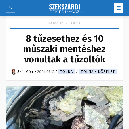
Kezdőlap
TOLNA
8 tűzesethez és 10
műszaki mentéshez
vonultak a tűzoltók
Szél Móni
-
2024.07.15.
TOLNA
TOLNA - KÖZÉLET