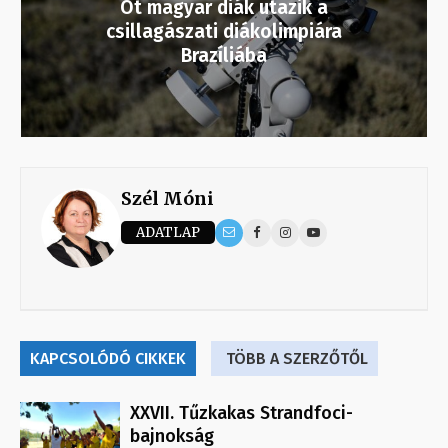
Öt magyar diák utazik a
csillagászati diákolimpiára
Brazíliába
Szél Móni
ADATLAP
KAPCSOLÓDÓ CIKKEK
TÖBB A SZERZŐTŐL
XXVII. Tűzkakas Strandfoci-
bajnokság