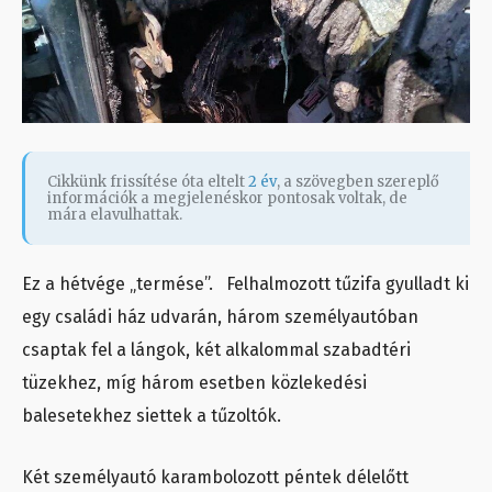
Cikkünk frissítése óta eltelt
2 év
, a szövegben szereplő
információk a megjelenéskor pontosak voltak, de
mára elavulhattak.
Ez a hétvége „termése”. Felhalmozott tűzifa gyulladt ki
egy családi ház udvarán, három személyautóban
csaptak fel a lángok, két alkalommal szabadtéri
tüzekhez, míg három esetben közlekedési
balesetekhez siettek a tűzoltók.
Két személyautó karambolozott péntek délelőtt