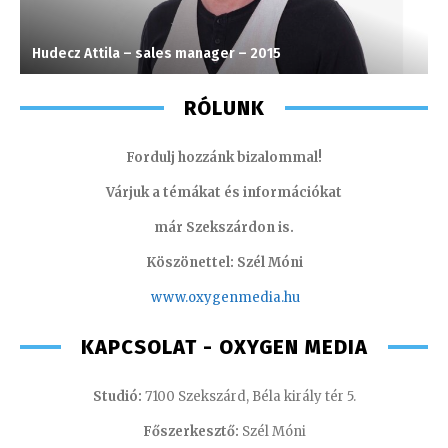
Hudecz Attila – sales manager – 2015
K
RÓLUNK
Fordulj hozzánk bizalommal!
Várjuk a témákat és információkat
már Szekszárdon is.
Köszönettel: Szél Móni
www.oxygenmedia.hu
KAPCSOLAT - OXYGEN MEDIA
Studió:
7100 Szekszárd, Béla király tér 5.
Főszerkesztő:
Szél Móni