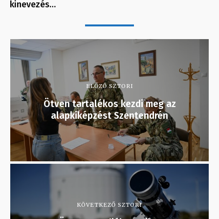
kinevezés…
ELŐZŐ SZTORI
Ötven tartalékos kezdi meg az
alapkiképzést Szentendrén
KÖVETKEZŐ SZTORI