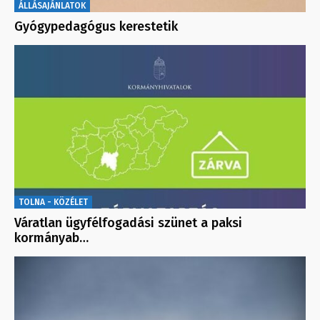
ÁLLÁSAJÁNLATOK
Gyógypedagógus kerestetik
TOLNA - KÖZÉLET
Váratlan ügyfélfogadási szünet a paksi
kormányab…