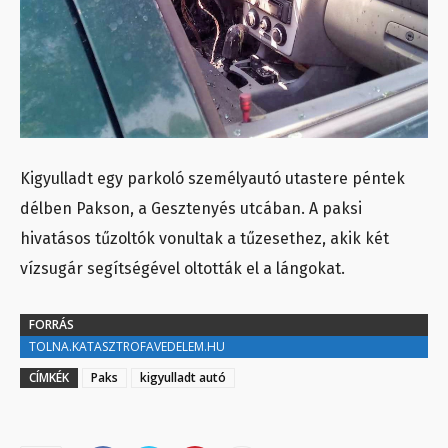
Kigyulladt egy parkoló személyautó utastere péntek
délben Pakson, a Gesztenyés utcában. A paksi
hivatásos tűzoltók vonultak a tűzesethez, akik két
vízsugár segítségével oltották el a lángokat.
FORRÁS
TOLNA.KATASZTROFAVEDELEM.HU
CÍMKÉK
Paks
kigyulladt autó