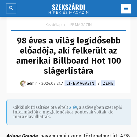
Kezdőlap
LIFE MAGAZIN
98 éves a világ legidősebb
előadója, aki felkerült az
amerikai Billboard Hot 100
slágerlistára
admin
-
2024.03.21.
LIFE MAGAZIN
ZENE
Cikkünk frissítése óta eltelt
2 év
, a szövegben szereplő
információk a megjelenéskor pontosak voltak, de
mára elavulhattak.
Ariana Grande
nagymamája zenei történelmet írt. A 98