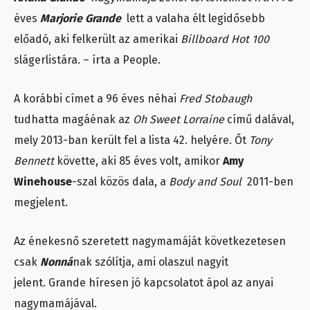
éves
Marjorie Grande
lett a valaha élt legidősebb
előadó, aki felkerült az amerikai
Billboard Hot 100
slágerlistára. – írta a People.
A korábbi címet a 96 éves néhai
Fred Stobaugh
tudhatta magáénak az
Oh Sweet Lorraine
című dalával,
mely 2013-ban került fel a lista 42. helyére. Őt
Tony
Bennett
követte, aki 85 éves volt, amikor
Amy
Winehouse
-szal közös dala, a
Body and Soul
2011-ben
megjelent.
Az énekesnő szeretett nagymamáját következetesen
csak
Nonná
nak szólítja, ami olaszul nagyit
jelent. Grande híresen jó kapcsolatot ápol az anyai
nagymamájával.