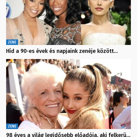
ZENE
Híd a 90-es évek és napjaink zenéje között…
ZENE
98 éves a világ legidősebb előadója, aki felkerü…