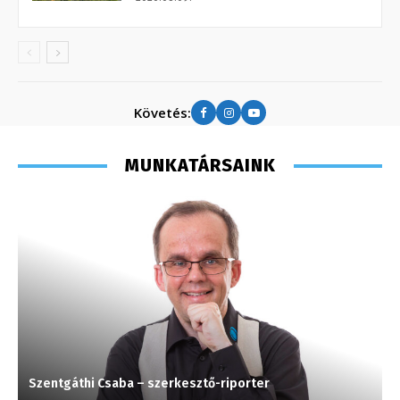
Követés:
MUNKATÁRSAINK
Szentgáthi Csaba – szerkesztő-riporter
P