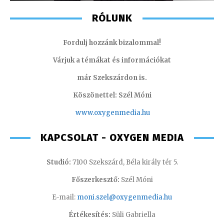
RÓLUNK
Fordulj hozzánk bizalommal!
Várjuk a témákat és információkat
már Szekszárdon is.
Köszönettel: Szél Móni
www.oxygenmedia.hu
KAPCSOLAT - OXYGEN MEDIA
Studió:
7100 Szekszárd, Béla király tér 5.
Főszerkesztő:
Szél Móni
E-mail:
moni.szel@oxygenmedia.hu
Értékesítés:
Süli Gabriella