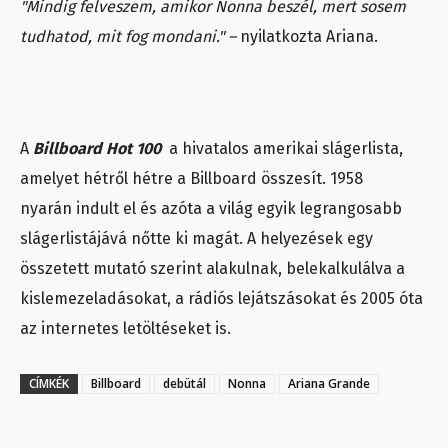
"Mindig felveszem, amikor Nonna beszél, mert sosem
tudhatod, mit fog mondani." –
nyilatkozta Ariana.
A
Billboard Hot 100
a hivatalos amerikai slágerlista,
amelyet hétről hétre a Billboard összesít. 1958
nyarán indult el és azóta a világ egyik legrangosabb
slágerlistájává nőtte ki magát. A helyezések egy
összetett mutató szerint alakulnak, belekalkulálva a
kislemezeladásokat, a rádiós lejátszásokat és 2005 óta
az internetes letöltéseket is.
CÍMKÉK
Billboard
debütál
Nonna
Ariana Grande