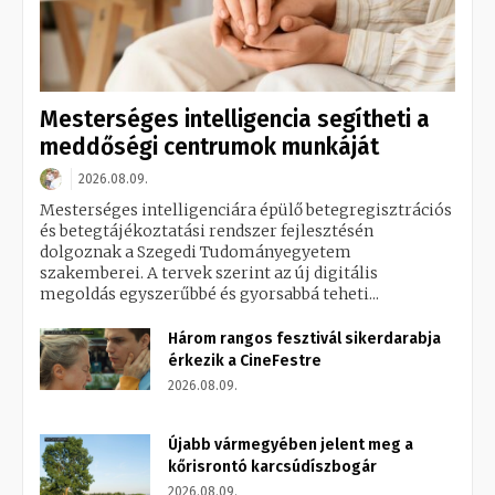
Mesterséges intelligencia segítheti a
meddőségi centrumok munkáját
2026.08.09.
Mesterséges intelligenciára épülő betegregisztrációs
és betegtájékoztatási rendszer fejlesztésén
dolgoznak a Szegedi Tudományegyetem
szakemberei. A tervek szerint az új digitális
megoldás egyszerűbbé és gyorsabbá teheti...
Három rangos fesztivál sikerdarabja
érkezik a CineFestre
2026.08.09.
Újabb vármegyében jelent meg a
kőrisrontó karcsúdíszbogár
2026.08.09.