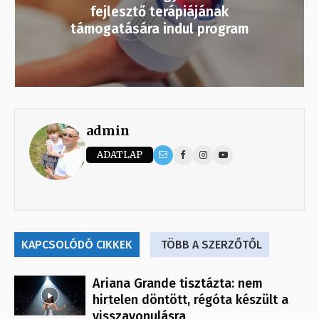
fejlesztő terápiájának
támogatására indul program
admin
ADATLAP
KAPCSOLÓDÓ CIKKEK
TÖBB A SZERZŐTŐL
Ariana Grande tisztázta: nem
hirtelen döntött, régóta készült a
visszavonulásra