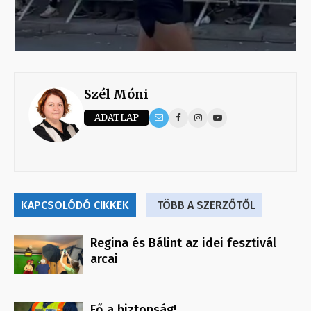
Szél Móni
ADATLAP
KAPCSOLÓDÓ CIKKEK
TÖBB A SZERZŐTŐL
Regina és Bálint az idei fesztivál
arcai
Fő a biztonság!