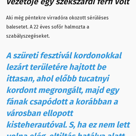
vezetője egy szekszárdi férfi volt
Aki még péntekre virradóra okozott sérüléses
balesetet. A 22 éves sofőr halmozta a
szabályszegéseket.
A szüreti fesztivál kordonokkal
lezárt területére hajtott be
ittasan, ahol előbb tucatnyi
kordont megrongált, majd egy
fának csapódott a korábban a
városban ellopott
kisteherautóval. S, ha ez nem lett