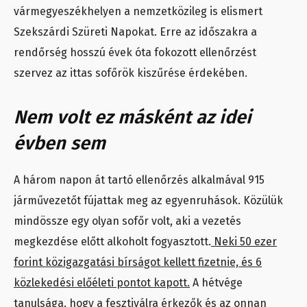
vármegyeszékhelyen a nemzetközileg is elismert
Szekszárdi Szüreti Napokat. Erre az időszakra a
rendőrség hosszú évek óta fokozott ellenőrzést
szervez az ittas sofőrök kiszűrése érdekében.
Nem volt ez másként az idei
évben sem
A három napon át tartó ellenőrzés alkalmával 915
járművezetőt fújattak meg az egyenruhások. Közülük
mindössze egy olyan sofőr volt, aki a vezetés
megkezdése előtt alkoholt fogyasztott.
Neki 50 ezer
forint közigazgatási bírságot kellett fizetnie, és 6
közlekedési előéleti pontot kapott.
A hétvége
tanulsága, hogy a fesztiválra érkezők és az onnan