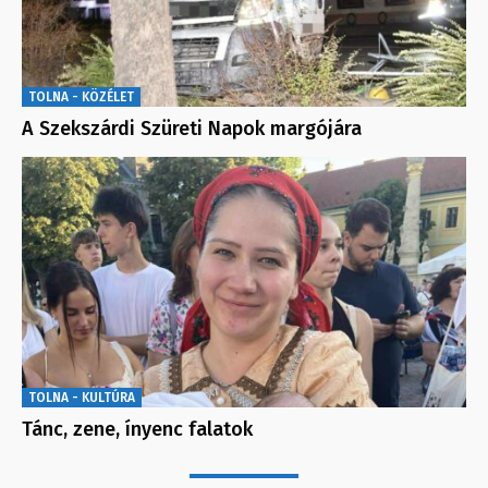
TOLNA - KÖZÉLET
A Szekszárdi Szüreti Napok margójára
TOLNA - KULTÚRA
Tánc, zene, ínyenc falatok