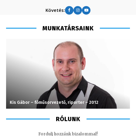
Követés:
MUNKATÁRSAINK
Kis Gábor – főműsorvezető, riporter – 2012
T
RÓLUNK
Fordulj hozzánk bizalommal!