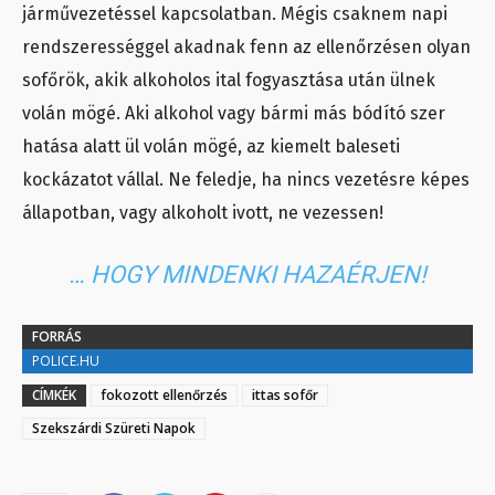
járművezetéssel kapcsolatban
. Mégis csaknem napi
rendszerességgel akadnak fenn az ellenőrzésen olyan
sofőrök, akik alkoholos ital fogyasztása után ülnek
volán mögé. Aki alkohol vagy bármi más bódító szer
hatása alatt ül volán mögé, az kiemelt baleseti
kockázatot vállal. Ne feledje, ha nincs vezetésre képes
állapotban, vagy alkoholt ivott, ne vezessen!
… HOGY MINDENKI HAZAÉRJEN!
FORRÁS
POLICE.HU
CÍMKÉK
fokozott ellenőrzés
ittas sofőr
Szekszárdi Szüreti Napok