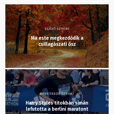
ELŐZŐ SZTORI
Ma este megkezdődik a
csillagászati ősz
KÖVETKEZŐ SZTORI
Harry Styles titokban simán
lefutotta a berlini maratont