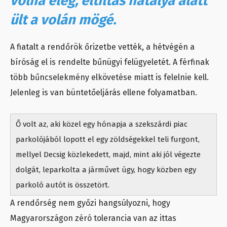
volna elég, eltiltás hatálya alatt
ült a volán mögé.
A fiatalt a rendőrök őrizetbe vették, a hétvégén a
bíróság el is rendelte bűnügyi felügyeletét. A férfinak
több bűncselekmény elkövetése miatt is felelnie kell.
Jelenleg is van büntetőeljárás ellene folyamatban.
Ő volt az, aki közel egy hónapja a szekszárdi piac
parkolójából lopott el egy zöldségekkel teli furgont,
mellyel Decsig közlekedett, majd, mint aki jól végezte
dolgát, leparkolta a járművet úgy, hogy közben egy
parkoló autót is összetört.
A rendőrség nem győzi hangsúlyozni, hogy
Magyarországon zéró tolerancia van az ittas