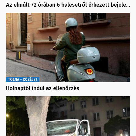
Az elmúlt 72 órában 6 balesetről érkezett bejele…
TOLNA - KÖZÉLET
Holnaptól indul az ellenőrzés