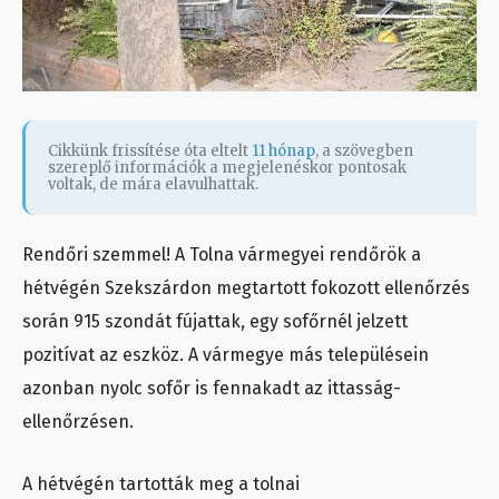
Cikkünk frissítése óta eltelt
11 hónap
, a szövegben
szereplő információk a megjelenéskor pontosak
voltak, de mára elavulhattak.
Rendőri szemmel! A Tolna vármegyei rendőrök a
hétvégén Szekszárdon megtartott fokozott ellenőrzés
során 915 szondát fújattak, egy sofőrnél jelzett
pozitívat az eszköz. A vármegye más településein
azonban nyolc sofőr is fennakadt az ittasság-
ellenőrzésen.
A hétvégén tartották meg a tolnai