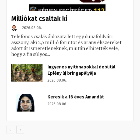
Milliókat csaltak ki
2026.08.06.
Telefonos csalás áldozata lett egy dunaföldvári
asszony, aki 2,5 millió forintot és arany ékszereket
adott át ismeretleneknek, miután elhitették vele,
hogy a fia súlyos...
Ingyenes nyitónapokkal debütál
Eplény új bringapályája
2026.08.06.
Keresik a 16 éves Amandát
2026.08.06.