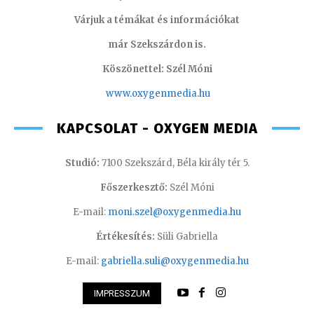
Várjuk a témákat és információkat
már Szekszárdon is.
Köszönettel: Szél Móni
www.oxygenmedia.hu
KAPCSOLAT - OXYGEN MEDIA
Studió:
7100 Szekszárd, Béla király tér 5.
Főszerkesztő:
Szél Móni
E-mail:
moni.szel@oxygenmedia.hu
Értékesítés:
Süli Gabriella
E-mail:
gabriella.suli@oxygenmedia.hu
IMPRESSZUM