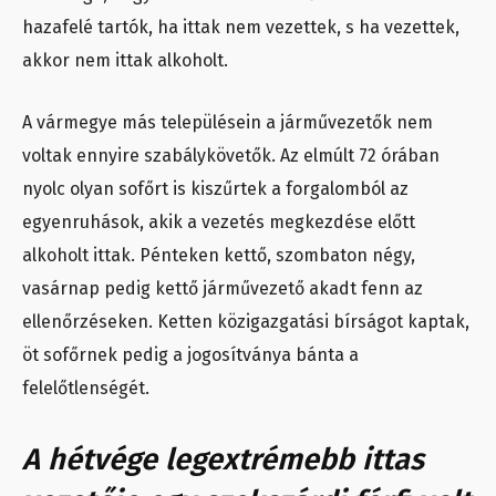
hazafelé tartók, ha ittak nem vezettek, s ha vezettek,
akkor nem ittak alkoholt.
A vármegye más településein a járművezetők nem
voltak ennyire szabálykövetők. Az elmúlt 72 órában
nyolc olyan sofőrt is kiszűrtek a forgalomból az
egyenruhások, akik a vezetés megkezdése előtt
alkoholt ittak. Pénteken kettő, szombaton négy,
vasárnap pedig kettő járművezető akadt fenn az
ellenőrzéseken. Ketten közigazgatási bírságot kaptak,
öt sofőrnek pedig a jogosítványa bánta a
felelőtlenségét.
A hétvége legextrémebb ittas