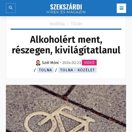
Kezdőlap
TOLNA
Alkoholért ment,
részegen, kivilágítatlanul
Szél Móni
-
2024.02.23.
VIDEÓ
TOLNA
TOLNA - KÖZÉLET