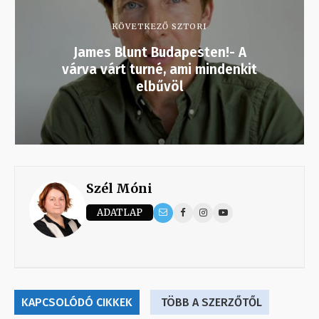
KÖVETKEZŐ SZTORI
James Blunt Budapesten!- A
várva várt turné, ami mindenkit
elbűvöl
Szél Móni
ADATLAP
KAPCSOLÓDÓ CIKKEK
TÖBB A SZERZŐTŐL