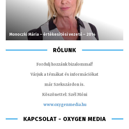
Monoczki Mária – értékesítési vezető – 2014
J
RÓLUNK
Fordulj hozzánk bizalommal!
Várjuk a témákat és információkat
már Szekszárdon is.
Köszönettel: Szél Móni
www.oxygenmedia.hu
KAPCSOLAT - OXYGEN MEDIA