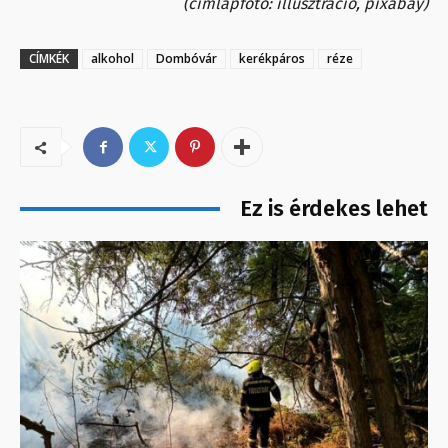
(címlapfotó: illusztráció, pixabay)
CÍMKÉK
alkohol
Dombóvár
kerékpáros
réze
Ez is érdekes lehet