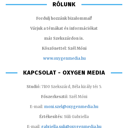
RÓLUNK
Fordulj hozzánk bizalommal!
Várjuk a témákat és információkat
már Szekszárdon is.
Köszönettel: Szél Móni
www.oxygenmedia.hu
KAPCSOLAT - OXYGEN MEDIA
Studió:
7100 Szekszárd, Béla király tér 5.
Főszerkesztő:
Szél Móni
E-mail:
moni.szel@oxygenmedia.hu
Értékesítés:
Süli Gabriella
E-mail:
gabriella.suli@oxygenmedia.hu