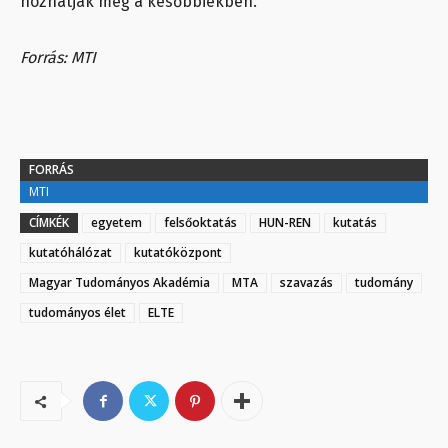
hozhatják meg a későbbiekben.
Forrás: MTI
FORRÁS
MTI
CÍMKÉK
egyetem
felsőoktatás
HUN-REN
kutatás
kutatóhálózat
kutatóközpont
Magyar Tudományos Akadémia
MTA
szavazás
tudomány
tudományos élet
ELTE