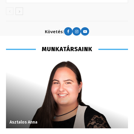
Követés:
MUNKATÁRSAINK
Asztalos Anna
M