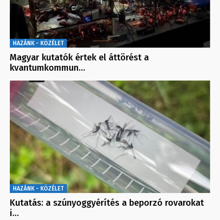
HAZÁNK - KÖZÉLET
Magyar kutatók értek el áttörést a
kvantumkommun…
HAZÁNK - KÖZÉLET
Kutatás: a szúnyoggyérítés a beporzó rovarokat
i…