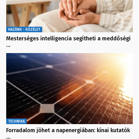
HAZÁNK - KÖZÉLET
Mesterséges intelligencia segítheti a meddőségi
…
TECHNIKA
Forradalom jöhet a napenergiában: kínai kutatók
…