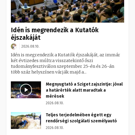
Idén is megrendezik a Kutatók
éjszakáját
2026.08.10.
Idén is megrendezik a Kutatók éjszakáját, az immár
két évtizedes múltra visszatekintő őszi
tudományfesztiválon szeptember 25-én és 26-án
több száz helyszínen várják majd a...
Megnyugtató a Sziget zajszintje: jóval
a határérték alatt maradtak a
mérések
2026.08.10.
Teljes terjedelmében égett egy
rendőrségi szolgálati személyautó
2026.08.10.