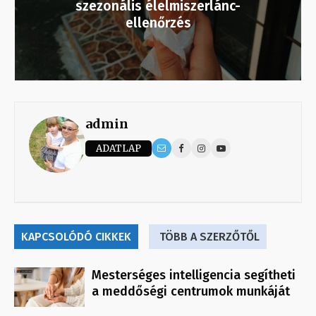
szezonális élelmiszerlánc-
ellenőrzés
admin
ADATLAP
KAPCSOLÓDÓ CIKKEK
TÖBB A SZERZŐTŐL
Mesterséges intelligencia segítheti
a meddőségi centrumok munkáját