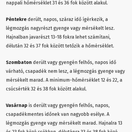
nappali hőmérséklet 31 és 36 fok között alakul.
Péntekre
derült, napos, száraz idő ígérkezik, a
légmozgás nagyrészt gyenge vagy mérsékelt lesz.
Hajnalban javarészt 13-18 fokra lehet számítani,
délután 32 és 37 fok között tetőzik a hőmérséklet.
Szombaton
derült vagy gyengén felhős, napos idő
várható, csapadék nem lesz, a légmozgás gyenge vagy
mérsékelt marad. A minimum-hőmérséklet 12 és 22, a
csúcsérték 32 és 38 fok között alakul.
Vasárnap
is derült vagy gyengén felhős, napos,
csapadékmentes időnek van nagyobb esélye. A
légmozgás gyenge vagy mérsékelt marad. Hajnalra 13
és 23 fok közé csökken, délutánra 33 és 38 fok közé