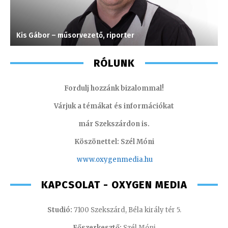
Kis Gábor – műsorvezető, riporter
V
RÓLUNK
Fordulj hozzánk bizalommal!
Várjuk a témákat és információkat
már Szekszárdon is.
Köszönettel: Szél Móni
www.oxygenmedia.hu
KAPCSOLAT - OXYGEN MEDIA
Studió:
7100 Szekszárd, Béla király tér 5.
Főszerkesztő:
Szél Móni