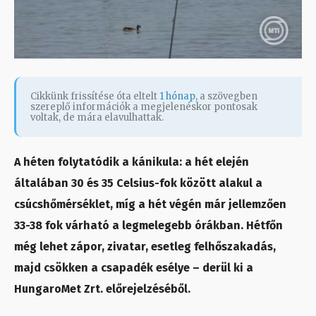
Cikkünk frissítése óta eltelt
1 hónap
, a szövegben
szereplő információk a megjelenéskor pontosak
voltak, de mára elavulhattak.
A héten folytatódik a kánikula: a hét elején
általában 30 és 35 Celsius-fok között alakul a
csúcshőmérséklet, míg a hét végén már jellemzően
33-38 fok várható a legmelegebb órákban. Hétfőn
még lehet zápor, zivatar, esetleg felhőszakadás,
majd csökken a csapadék esélye – derül ki a
HungaroMet Zrt. előrejelzéséből.