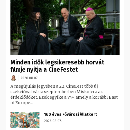
Minden idők legsikeresebb horvát
filmje nyitja a CineFestet
2026.08.07.
A megújulás jegyében a 22. CineFest több új
szekcióval várja szeptemberben Miskolcra az
érdeklődőket. Ezek egyike a V4+, amely a korábbi East
of Europe...
160 éves Fővárosi Állatkert
2026.08.07.