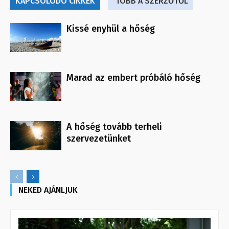
KAPCSOLÓDÓ CIKKEK
TÖBB A SZERZŐTŐL
Kissé enyhül a hőség
Marad az embert próbáló hőség
A hőség tovább terheli
szervezetünket
NEKED AJÁNLJUK