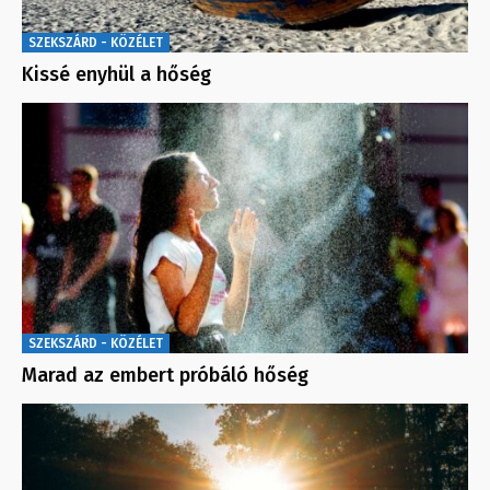
SZEKSZÁRD - KÖZÉLET
Kissé enyhül a hőség
SZEKSZÁRD - KÖZÉLET
Marad az embert próbáló hőség