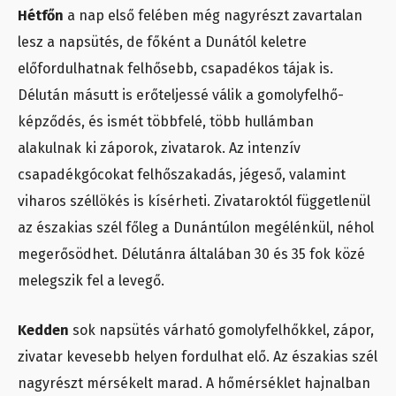
Hétfőn
a nap első felében még nagyrészt zavartalan
lesz a napsütés, de főként a Dunától keletre
előfordulhatnak felhősebb, csapadékos tájak is.
Délután másutt is erőteljessé válik a gomolyfelhő-
képződés, és ismét többfelé, több hullámban
alakulnak ki záporok, zivatarok. Az intenzív
csapadékgócokat felhőszakadás, jégeső, valamint
viharos széllökés is kísérheti. Zivataroktól függetlenül
az északias szél főleg a Dunántúlon megélénkül, néhol
megerősödhet. Délutánra általában 30 és 35 fok közé
melegszik fel a levegő.
Kedden
sok napsütés várható gomolyfelhőkkel, zápor,
zivatar kevesebb helyen fordulhat elő. Az északias szél
nagyrészt mérsékelt marad. A hőmérséklet hajnalban