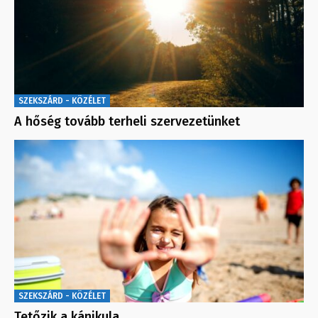
SZEKSZÁRD - KÖZÉLET
A hőség tovább terheli szervezetünket
SZEKSZÁRD - KÖZÉLET
Tetőzik a kánikula