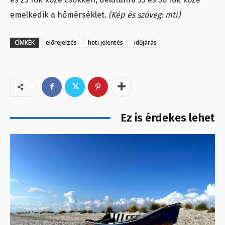
emelkedik a hőmérséklet.
(Kép és szöveg: mti)
CÍMKÉK
előrejelzés
heti jelentés
időjárás
Ez is érdekes lehet