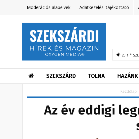
Moderációs alapelvek
Adatkezelési tájékoztató
C
23.1
SZ
SZEKSZÁRD
TOLNA
HAZÁNK
Kezdőlap
Az év eddigi le