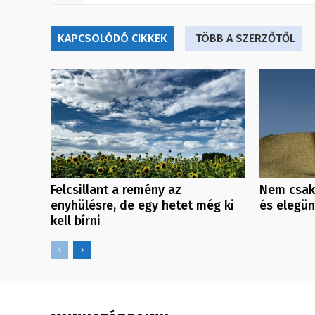
KAPCSOLÓDÓ CIKKEK
TÖBB A SZERZŐTŐL
Felcsillant a remény az
Nem csak
enyhülésre, de egy hetet még ki
és elegü
kell bírni