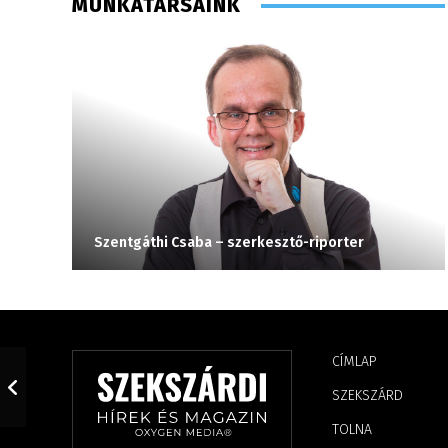
MUNKATÁRSAINK
Szentgáthi Csaba – szerkesztő-riporter
CÍMLAP
SZEKSZÁRD
TOLNA