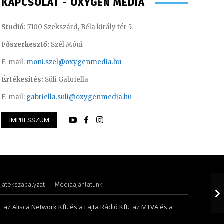
KAPCSOLAT - OXYGEN MEDIA
Studió:
7100 Szekszárd, Béla király tér 5.
Főszerkesztő:
Szél Móni
E-mail:
moni.szel@oxygenmedia.hu
Értékesítés:
Süli Gabriella
E-mail:
gabriella.suli@oxygenmedia.hu
 Judit – műsorvezető, szerkesztő-
IMPRESSZUM
 – 2015
Scharek Zsuzsa – m
Játékszabályzat
Médiaajánlatunk
 az Alisca Network Kft. és a Lajta Rádió Kft., az MTVA és a