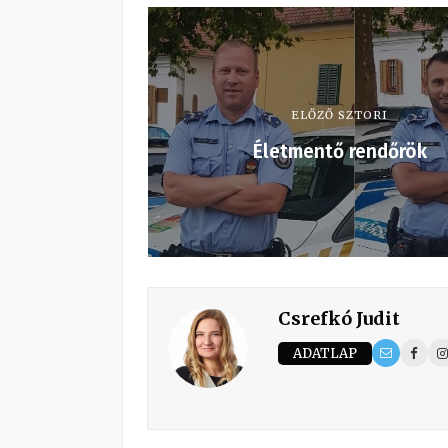
ELŐZŐ SZTORI
Életmentő rendőrök
Csrefkó Judit
ADATLAP