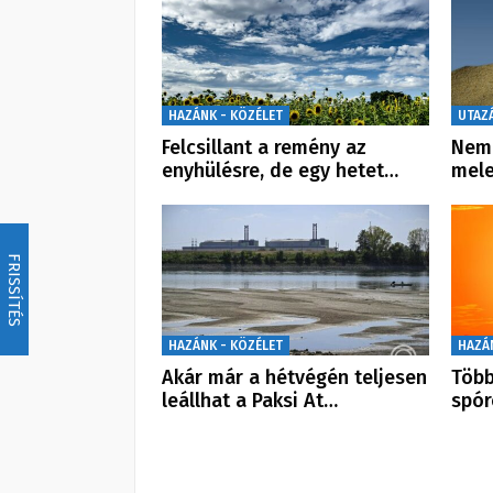
HAZÁNK - KÖZÉLET
UTAZ
Felcsillant a remény az
Nem 
enyhülésre, de egy hetet…
mele
FRISSÍTÉS
HAZÁNK - KÖZÉLET
HAZÁ
Akár már a hétvégén teljesen
Több
leállhat a Paksi At…
spór