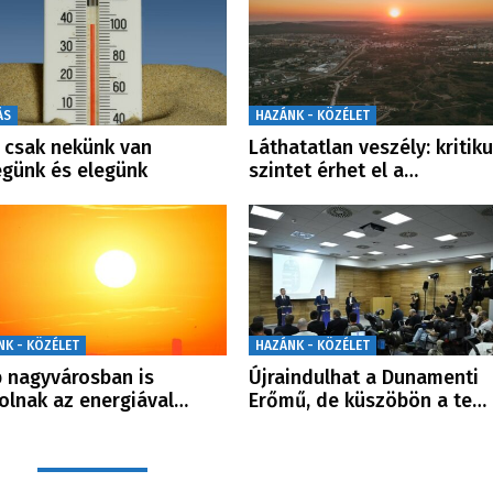
ÁS
HAZÁNK - KÖZÉLET
csak nekünk van
Láthatatlan veszély: kritik
günk és elegünk
szintet érhet el a…
NK - KÖZÉLET
HAZÁNK - KÖZÉLET
 nagyvárosban is
Újraindulhat a Dunamenti
olnak az energiával…
Erőmű, de küszöbön a te…