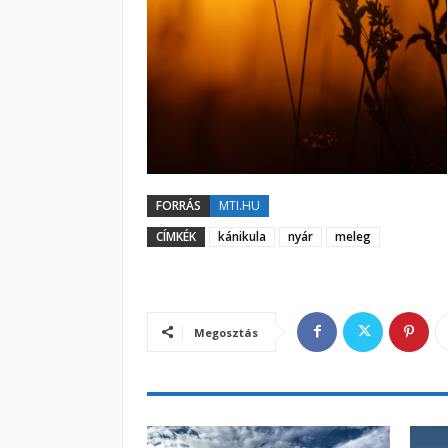
FORRÁS
MTI.HU
CÍMKÉK
kánikula
nyár
meleg
Megosztás