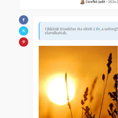
Csrefkó Judit
-
2024.0
Cikkünk frissítése óta eltelt
2 év
, a szöve
elavulhattak.