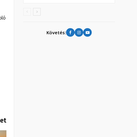
oló
Követés:
het