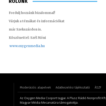
RÓLUNK
Fordulj hozzánk bizalommal!
Várjuk a témákat és információkat
már Szekszárdon is.
Köszönettel: Szél Móni
www.oxygenmedia.hu
Csrefkó
Tóth Bálint – operatőr-vágó – 2009
riporter
Moderációs alapelvek
Adatkezelési tájékoztató
ÁSZF
Az Oxygen Media Csoport tagjai: A Plusz Rádió Nonprofit Kft.,
Magyar Média Mecanatúra támogatottja.