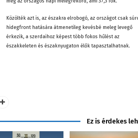
meg az országos napi melegrekord, ami 37,3 fok.
Közölték azt is, az északra elrobogó, az országot csak súr
hidegfront hatására átmenetileg kevésbé meleg levegő
érkezik, a szerdaihoz képest több fokos hűlést az
északkeleten és északnyugaton élők tapasztalhatnak.
Ez is érdekes le