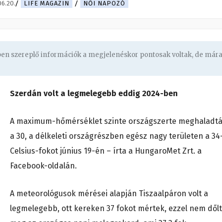
6.20.
LIFE MAGAZIN
NŐI NAPOZÓ
gben szereplő információk a megjelenéskor pontosak voltak, de már
Szerdán volt a legmelegebb eddig 2024-ben
A maximum-hőmérséklet szinte országszerte meghaladt
a 30, a délkeleti országrészben egész nagy területen a 34
Celsius-fokot június 19-én – írta a HungaroMet Zrt. a
Facebook-oldalán.
A meteorológusok mérései alapján Tiszaalpáron volt a
legmelegebb, ott kereken 37 fokot mértek, ezzel nem dőlt