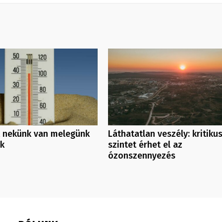
 nekünk van melegünk
Láthatatlan veszély: kritiku
nk
szintet érhet el az
ózonszennyezés