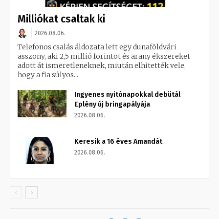
Milliókat csaltak ki
2026.08.06.
Telefonos csalás áldozata lett egy dunaföldvári
asszony, aki 2,5 millió forintot és arany ékszereket
adott át ismeretleneknek, miután elhitették vele,
hogy a fia súlyos...
Ingyenes nyitónapokkal debütál
Eplény új bringapályája
2026.08.06.
Keresik a 16 éves Amandát
2026.08.06.