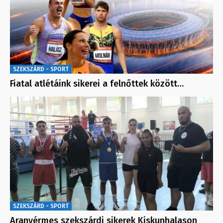
SZEKSZÁRD - SPORT
Fiatal atlétáink sikerei a felnőttek között…
SZEKSZÁRD - SPORT
Aranyérmes szekszárdi sikerek Kiskunhalason