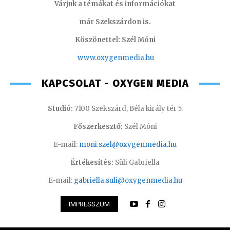
Várjuk a témákat és információkat
már Szekszárdon is.
Köszönettel: Szél Móni
www.oxygenmedia.hu
KAPCSOLAT - OXYGEN MEDIA
Studió:
7100 Szekszárd, Béla király tér 5.
Főszerkesztő:
Szél Móni
E-mail:
moni.szel@oxygenmedia.hu
Értékesítés:
Süli Gabriella
E-mail:
gabriella.suli@oxygenmedia.hu
IMPRESSZUM