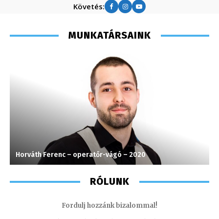
Követés:
MUNKATÁRSAINK
Horváth Ferenc – operatőr-vágó – 2020
K
RÓLUNK
Fordulj hozzánk bizalommal!