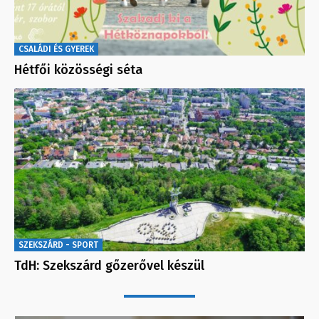
CSALÁDI ÉS GYEREK
Hétfői közösségi séta
SZEKSZÁRD - SPORT
TdH: Szekszárd gőzerővel készül