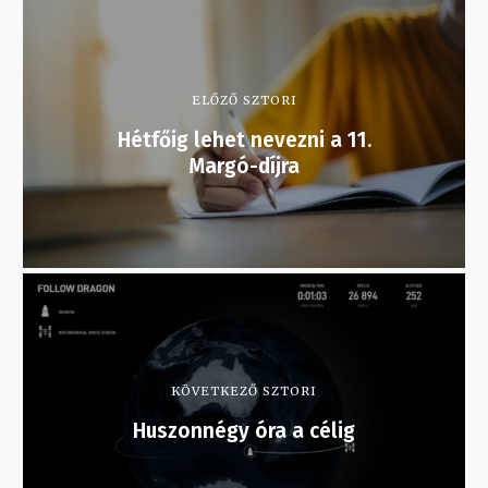
ELŐZŐ SZTORI
Hétfőig lehet nevezni a 11.
Margó-díjra
KÖVETKEZŐ SZTORI
Huszonnégy óra a célig