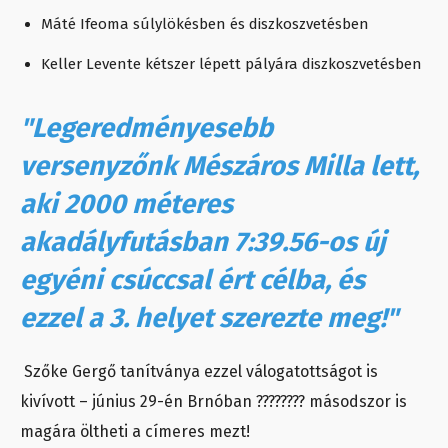
Máté Ifeoma súlylökésben és diszkoszvetésben
Keller Levente kétszer lépett pályára diszkoszvetésben
"Legeredményesebb
versenyzőnk Mészáros Milla lett,
aki 2000 méteres
akadályfutásban 7:39.56-os új
egyéni csúccsal ért célba, és
ezzel a 3. helyet szerezte meg!"
Szőke Gergő tanítványa ezzel válogatottságot is
kivívott – június 29-én Brnóban ???????? másodszor is
magára öltheti a címeres mezt!