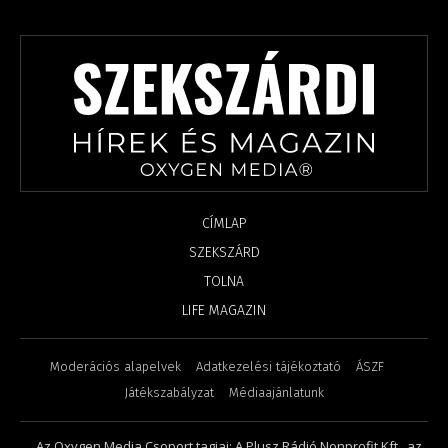
CÍMLAP
SZEKSZÁRD
TOLNA
LIFE MAGAZIN
Moderációs alapelvek
Adatkezelési tájékoztató
ÁSZF
Játékszabályzat
Médiaajánlatunk
Az Oxygen Media Csoport tagjai: A Plusz Rádió Nonprofit Kft., az