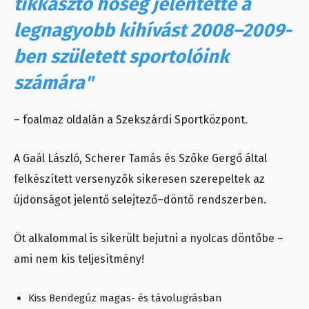
tikkasztó hőség jelentette a
legnagyobb kihívást 2008–2009-
ben született sportolóink
számára"
– foalmaz oldalán a Szekszárdi Sportközpont.
A Gaál László, Scherer Tamás és Szőke Gergő által
felkészített versenyzők sikeresen szerepeltek az
újdonságot jelentő selejtező–döntő rendszerben.
Öt alkalommal is sikerült bejutni a nyolcas döntőbe –
ami nem kis teljesítmény!
Kiss Bendegúz magas- és távolugrásban