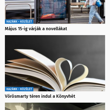
HAZÁNK - KÖZÉLET
Május 15-ig várják a novellákat
HAZÁNK - KÖZÉLET
Vörösmarty téren indul a Könyvhét