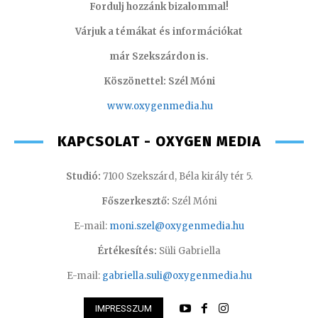
Fordulj hozzánk bizalommal!
Várjuk a témákat és információkat
már Szekszárdon is.
Köszönettel: Szél Móni
www.oxygenmedia.hu
KAPCSOLAT - OXYGEN MEDIA
Studió:
7100 Szekszárd, Béla király tér 5.
Főszerkesztő:
Szél Móni
E-mail:
moni.szel@oxygenmedia.hu
Értékesítés:
Süli Gabriella
E-mail:
gabriella.suli@oxygenmedia.hu
IMPRESSZUM