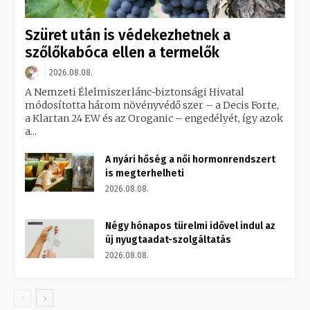
Szüret után is védekezhetnek a
szőlőkabóca ellen a termelők
2026.08.08.
A Nemzeti Élelmiszerlánc-biztonsági Hivatal
módosította három növényvédő szer – a Decis Forte,
a Klartan 24 EW és az Oroganic – engedélyét, így azok
a...
A nyári hőség a női hormonrendszert
is megterhelheti
2026.08.08.
Négy hónapos türelmi idővel indul az
új nyugtaadat-szolgáltatás
2026.08.08.