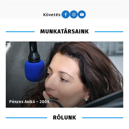
Követés:
MUNKATÁRSAINK
Pénzes Anikó – 2008
S
RÓLUNK