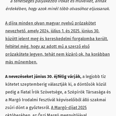
a tehetséges pályakezdő írókat és műveiket, annak
érdekében, hogy azok minél több olvasóhoz eljussanak.
A díjra minden olyan magyar nyelvű prózakötet
nevezhető, amely 2024. július 1. és 2025. június 30.
között jelent meg és kereskedelmi forgalomba került.
Feltétel még, hogy az adott mű a szerző első
prózakötete legyen, tehát nem kizáró ok, ha korábban
más műnemben.
A nevezéseket június 30. éjfélig várják,
a legjobb tíz
kötetet szeptemberig választják ki, a döntősök közül
pedig a Fiatal Írók Szövetsége, a Szépírók Társasága és
a Margó Irodalmi Fesztivál képviselőiből álló szakmai
zsűri dönt a győztesről.
A Margó-díjat 2025
októberében, az Őszi Margó megnyitójával