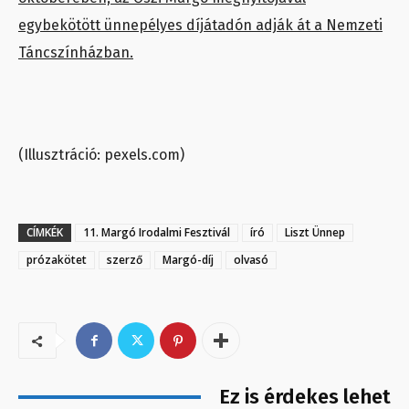
egybekötött ünnepélyes díjátadón adják át a Nemzeti
Táncszínházban.
(Illusztráció: pexels.com)
CÍMKÉK
11. Margó Irodalmi Fesztivál
író
Liszt Ünnep
prózakötet
szerző
Margó-díj
olvasó
Ez is érdekes lehet