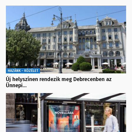
HAZÁNK - KÖZÉLET
Új helyszínen rendezik meg Debrecenben az
Ünnepi…