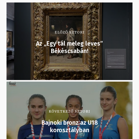
ELŐZŐ SZTORI
Az „Egy tál meleg leves”
Békéscsabán!
KÖVETKEZŐ SZTORI
Bajnoki bronz az U18
korosztályban