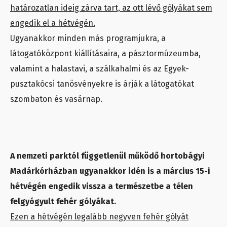
határozatlan ideig zárva tart, az ott lévő gólyákat sem
engedik el a hétvégén.
Ugyanakkor minden más programjukra, a
látogatóközpont kiállításaira, a pásztormúzeumba,
valamint a halastavi, a szálkahalmi és az Egyek-
pusztakócsi tanösvényekre is árják a látogatókat
szombaton és vasárnap.
A nemzeti parktól függetlenül működő hortobágyi
Madárkórházban ugyanakkor idén is a március 15-i
hétvégén engedik vissza a természetbe a télen
felgyógyult fehér gólyákat.
Ezen a hétvégén legalább negyven fehér gólyát