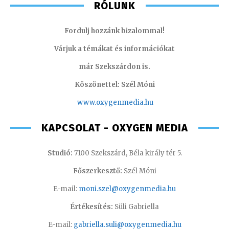
RÓLUNK
Fordulj hozzánk bizalommal!
Várjuk a témákat és információkat
már Szekszárdon is.
Köszönettel: Szél Móni
www.oxygenmedia.hu
KAPCSOLAT - OXYGEN MEDIA
Studió:
7100 Szekszárd, Béla király tér 5.
Főszerkesztő:
Szél Móni
E-mail:
moni.szel@oxygenmedia.hu
Értékesítés:
Süli Gabriella
E-mail:
gabriella.suli@oxygenmedia.hu