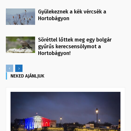
Gyülekeznek a kék vércsék a
Hortobágyon
Söréttel lőttek meg egy bolgár
gyűrűs kerecsensólymot a
Hortobágyon!
NEKED AJÁNLJUK