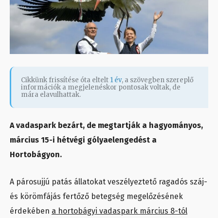
Cikkünk frissítése óta eltelt
1 év
, a szövegben szereplő
információk a megjelenéskor pontosak voltak, de
mára elavulhattak.
A vadaspark bezárt, de megtartják a hagyományos,
március 15-i hétvégi gólyaelengedést a
Hortobágyon.
A párosujjú patás állatokat veszélyeztető ragadós száj-
és körömfájás fertőző betegség megelőzésének
érdekében
a hortobágyi vadaspark március 8-tól