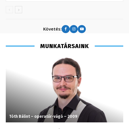
Követés:
MUNKATÁRSAINK
Tóth Bálint – operatőr-vágó – 2009
H