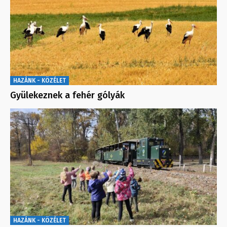
HAZÁNK - KÖZÉLET
Gyülekeznek a fehér gólyák
HAZÁNK - KÖZÉLET