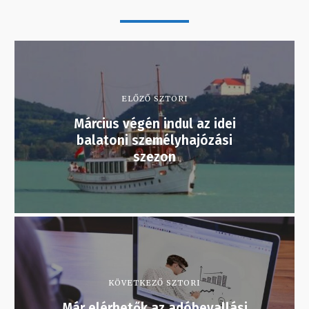
ELŐZŐ SZTORI
Március végén indul az idei
balatoni személyhajózási
szezon
KÖVETKEZŐ SZTORI
Már elérhetők az adóbevallási