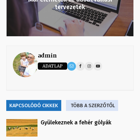
tervezetek
admin
ADATLAP
KAPCSOLÓDÓ CIKKEK
TÖBB A SZERZŐTŐL
Gyülekeznek a fehér gólyák