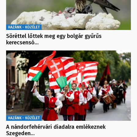
HAZÁNK - KÖZÉLET
Söréttel lőttek meg egy bolgár gyűrűs
kerecsensó…
HAZÁNK - KÖZÉLET
A nándorfehérvári diadalra emlékeznek
Szegeden…