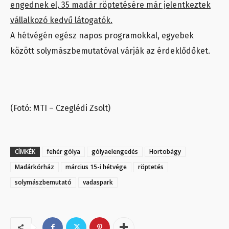
engednek el, 35 madár röptetésére már jelentkeztek
vállalkozó kedvű látogatók.
A hétvégén egész napos programokkal, egyebek
között solymászbemutatóval várják az érdeklődőket.
(Fotó: MTI – Czeglédi Zsolt)
CÍMKÉK
fehér gólya
gólyaelengedés
Hortobágy
Madárkórház
március 15-i hétvége
röptetés
solymászbemutató
vadaspark