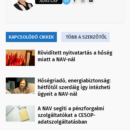
ADATLAP
KAPCSOLÓDÓ CIKKEK
TÖBB A SZERZŐTŐL
Rövidített nyitvatartás a hőség
miatt a NAV-nál
Hőségriadó, energiabiztonság:
hétfőtől szerdáig így intézheti
ügyeit a NAV-nál
A NAV segíti a pénzforgalmi
szolgáltatókat a CESOP-
adatszolgáltatásban