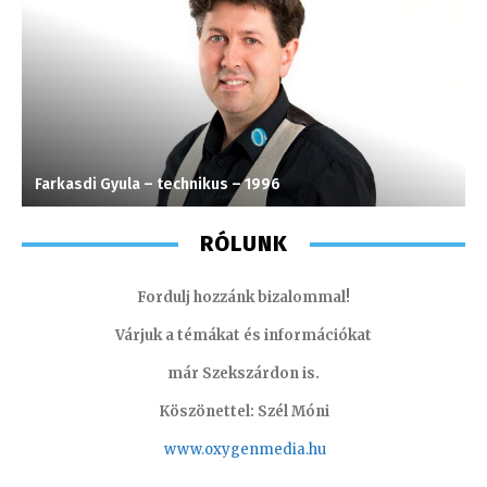
Farkasdi Gyula – technikus – 1996
M
RÓLUNK
Fordulj hozzánk bizalommal!
Várjuk a témákat és információkat
már Szekszárdon is.
Köszönettel: Szél Móni
www.oxygenmedia.hu