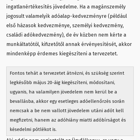
ingatlanértékesítés jövedelme. Ha a magánszemély
jogosult valamelyik adóalap-kedvezményre (például
első házasok kedvezménye, személyi kedvezmény,
családi adókedvezmény), de év közben nem kérte a
munkáltatótól, kifizetőtől annak érvényesítését, akkor
mindenképp érdemes kiegészíteni a tervezetet.
Fontos tehát a tervezetet átnézni, és szükség szerint
legkésőbb május 20-áig kiegészíteni, módosítani,
ugyanis, ha valamilyen jövedelem nem kerül be a
bevallásba, akkor egy esetleges adóellenőrzés során
nemcsak a be nem vallott jövedelem utáni adót kell
megfizetni, hanem az adóhiány miatti adóbírságot és
késedelmi pótlékot is.