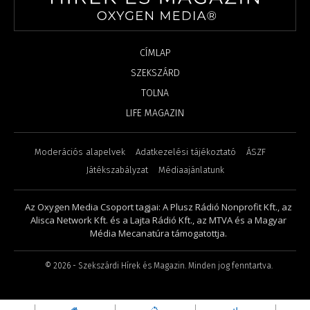
CÍMLAP
SZEKSZÁRD
TOLNA
LIFE MAGAZIN
Moderációs alapelvek
Adatkezelési tájékoztató
ÁSZF
Játékszabályzat
Médiaajánlatunk
Az Oxygen Media Csoport tagjai: A Plusz Rádió Nonprofit Kft., az
Alisca Network Kft. és a Lajta Rádió Kft., az MTVA és a Magyar
Média Mecanatúra támogatottja.
©
2026
- Szekszárdi Hírek és Magazin. Minden jog fenntartva.