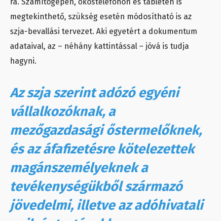
ra. Számítógépen, okostelefonon és tableten is
megtekinthető, szükség esetén módosítható is az
szja-bevallási tervezet. Aki egyetért a dokumentum
adataival, az – néhány kattintással – jóvá is tudja
hagyni.
Az szja szerint adózó egyéni
vállalkozóknak, a
mezőgazdasági őstermelőknek,
és az áfafizetésre kötelezettek
magánszemélyeknek a
tevékenységükből származó
jövedelmi, illetve az adóhivatali