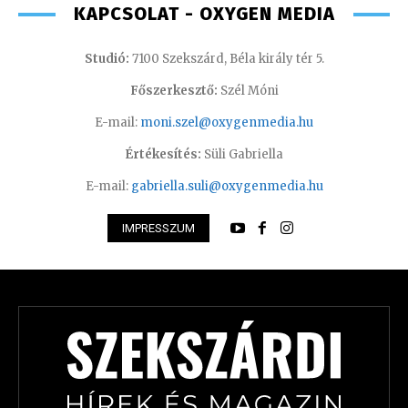
KAPCSOLAT - OXYGEN MEDIA
Studió:
7100 Szekszárd, Béla király tér 5.
Főszerkesztő:
Szél Móni
E-mail:
moni.szel@oxygenmedia.hu
Értékesítés:
Süli Gabriella
E-mail:
gabriella.suli@oxygenmedia.hu
IMPRESSZUM