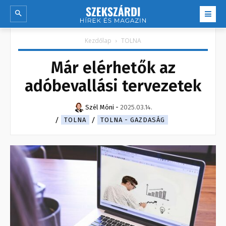
Kezdőlap
TOLNA
Már elérhetők az
adóbevallási tervezetek
Szél Móni
-
2025.03.14.
TOLNA
TOLNA - GAZDASÁG