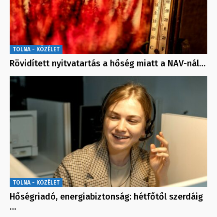
TOLNA - KÖZÉLET
Rövidített nyitvatartás a hőség miatt a NAV-nál…
TOLNA - KÖZÉLET
Hőségriadó, energiabiztonság: hétfőtől szerdáig
…