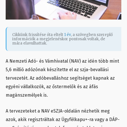
Cikkünk frissítése óta eltelt
1 év
, a szövegben szereplő
információk a megjelenéskor pontosak voltak, de
mára elavulhattak.
A Nemzeti Adó- és Vámhivatal (NAV) az idén több mint
5,6 millió adózónak készítette el az szja-bevallási
tervezetét. Az adóbevalláshoz segítséget kapnak az
egyéni vállalkozók, az őstermelők és az áfás
magánszemélyek is.
A tervezeteket a NAV eSZJA-oldalán nézhetik meg
azok, akik regisztráltak az Ügyfélkapu+-ra vagy a DÁP-