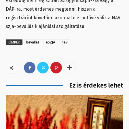
Aki eddig nem regisztrált az Ügyfélkapu+-ra vagy a
DÁP-ra, most érdemes megtenni, hiszen a
regisztrációt követően azonnal elérhetővé válik a NAV
szja-bevallás kiajánlási szolgáltatása
CÍMKÉK
bevallás
eSZJA
nav
Ez is érdekes lehet