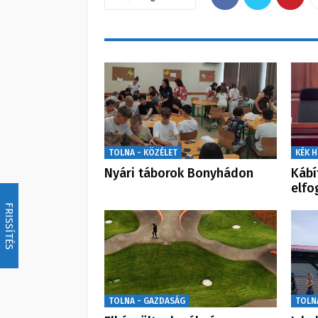
TOLNA - KÖZÉLET
KÉK H
Nyári táborok Bonyhádon
Kábí
elfo
FRISSÍTÉS
TOLNA - GAZDASÁG
TOLN