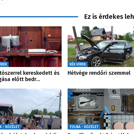
Ez is érdekes le
ÍREK
KÉK HÍREK
tószerrel kereskedett és
Hétvége rendőri szemmel
gása előtt bedr…
A - KÖZÉLET
TOLNA - KÖZÉLET