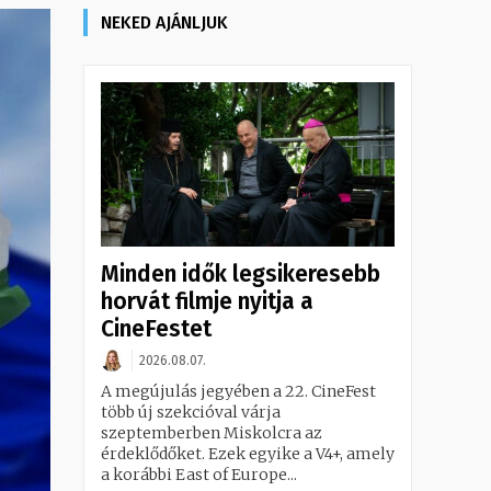
NEKED AJÁNLJUK
Minden idők legsikeresebb
horvát filmje nyitja a
CineFestet
2026.08.07.
A megújulás jegyében a 22. CineFest
több új szekcióval várja
szeptemberben Miskolcra az
érdeklődőket. Ezek egyike a V4+, amely
a korábbi East of Europe...