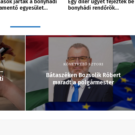
lások jártak a bonyhádi
Egy díler ügyét fejezték be
amentő egyesület…
bonyhádi rendőrök…
KÖVETKEZŐ SZTORI
 –
Bátaszéken Bozsolik Róbert
ti
maradt a polgármester