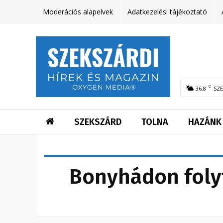
Moderációs alapelvek
Adatkezelési tájékoztató
C
36.8
SZ
SZEKSZÁRD
TOLNA
HAZÁNK
Bonyhádon folyt