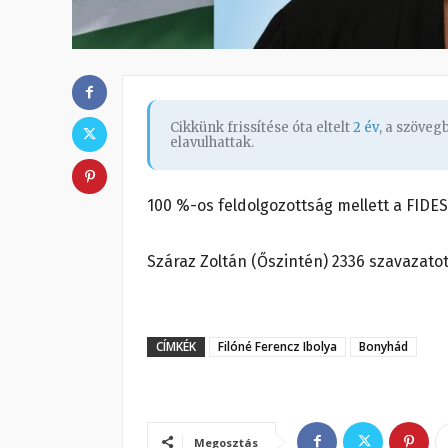
Cikkünk frissítése óta eltelt
2 év
, a szöve
elavulhattak.
100 %-os feldolgozottság mellett a FIDE
Száraz Zoltán (Őszintén) 2336 szavazatot 
CÍMKÉK
Filóné Ferencz Ibolya
Bonyhád
Megosztás