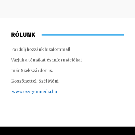
RÓLUNK
Fordulj hozzánk bizalommal!
Várjuk a témákat és információkat
már Szekszárdon is.
Köszönettel: Szél Móni
www.oxygenmedia.hu
Juhászné M. Veronika – könyvelő – 2014
Horváth