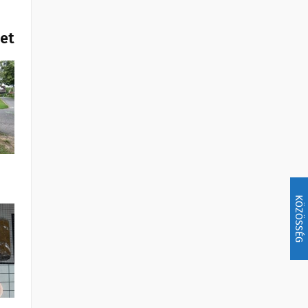
het
KÖZÖSSÉG