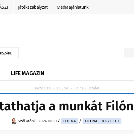
ÁSZF
Játékszabályzat
Médiaajánlatunk
EKSZÁRD
LIFE MAGAZIN
Kezdőlap
TOLNA
Tolna - Közélet
athatja a munkát Filón
Szél Móni
-
2024.06.10.
TOLNA
TOLNA - KÖZÉLET