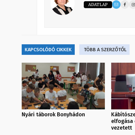
ADATLAP
KAPCSOLÓDÓ CIKKEK
TÖBB A SZERZŐTŐL
Nyári táborok Bonyhádon
Kábítósze
elfogása 
vezetett