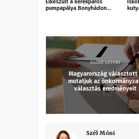
Elkészült a kerékpáros
Isko
pumpapálya Bonyhádon…
kuty
ELŐZŐ SZTORI
Magyarország választott
mutatjuk az önkormányza
választás eredményeit
Szél Móni