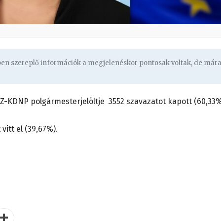
gben szereplő információk a megjelenéskor pontosak voltak, de már
SZ-KDNP polgármesterjelöltje 3552 szavazatot kapott (60,33
vitt el (39,67%).