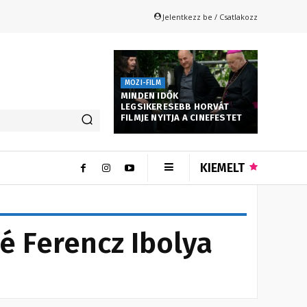
Jelentkezz be / Csatlakozz
MOZI-FILM
MINDEN IDŐK
LEGSIKERESEBB HORVÁT
FILMJE NYITJA A CINEFESTET
KIEMELT
é Ferencz Ibolya