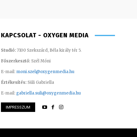
KAPCSOLAT - OXYGEN MEDIA
Studió:
7100 Szekszárd, Béla király tér 5.
Főszerkesztő:
Szél Móni
E-mail:
moni.szel@oxygenmedia.hu
Értékesítés:
Süli Gabriella
E-mail:
gabriella.suli@oxygenmedia.hu
IMPRESSZUM
 Ferenc – operatőr-vágó – 2020
Turi Szilvia- könyv