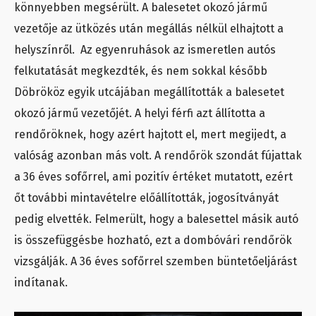
könnyebben megsérült. A balesetet okozó jármű
vezetője az ütközés után megállás nélkül elhajtott a
helyszínről. Az egyenruhások az ismeretlen autós
felkutatását megkezdték, és nem sokkal később
Döbrököz egyik utcájában megállították a balesetet
okozó jármű vezetőjét. A helyi férfi azt állította a
rendőröknek, hogy azért hajtott el, mert megijedt, a
valóság azonban más volt. A rendőrök szondát fújattak
a 36 éves sofőrrel, ami pozitív értéket mutatott, ezért
őt további mintavételre előállították, jogosítványát
pedig elvették. Felmerült, hogy a balesettel másik autó
is összefüggésbe hozható, ezt a dombóvári rendőrök
vizsgálják. A 36 éves sofőrrel szemben büntetőeljárást
indítanak.