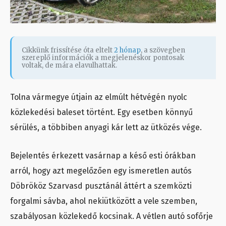
Cikkünk frissítése óta eltelt
2 hónap
, a szövegben
szereplő információk a megjelenéskor pontosak
voltak, de mára elavulhattak.
Tolna vármegye útjain az elmúlt hétvégén nyolc
közlekedési baleset történt. Egy esetben könnyű
sérülés, a többiben anyagi kár lett az ütközés vége.
Bejelentés érkezett vasárnap a késő esti órákban
arról, hogy azt megelőzően egy ismeretlen autós
Döbrököz Szarvasd pusztánál áttért a szemközti
forgalmi sávba, ahol nekiütközött a vele szemben,
szabályosan közlekedő kocsinak. A vétlen autó sofőrje