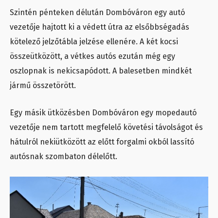
Szintén pénteken délután Dombóváron egy autó
vezetője hajtott ki a védett útra az elsőbbségadás
kötelező jelzőtábla jelzése ellenére. A két kocsi
összeütközött, a vétkes autós ezután még egy
oszlopnak is nekicsapódott. A balesetben mindkét
jármű összetörött.
Egy másik ütközésben Dombóváron egy mopedautó
vezetője nem tartott megfelelő követési távolságot és
hátulról nekiütközött az előtt forgalmi okból lassító
autósnak szombaton délelőtt.