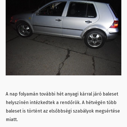
A nap folyamán további hét anyagi kárral járó baleset
helyszínén intézkedtek a rendőrök. A hétvégén több
baleset is történt az elsőbbségi szabályok megsértése
miatt.