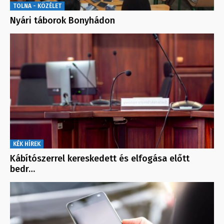
TOLNA - KÖZÉLET
Nyári táborok Bonyhádon
KÉK HÍREK
Kábítószerrel kereskedett és elfogása előtt
bedr…