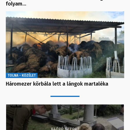
folyam…
TOLNA - KÖZÉLET
Háromezer körbála lett a lángok martaléka
ELŐZŐ SZTORI