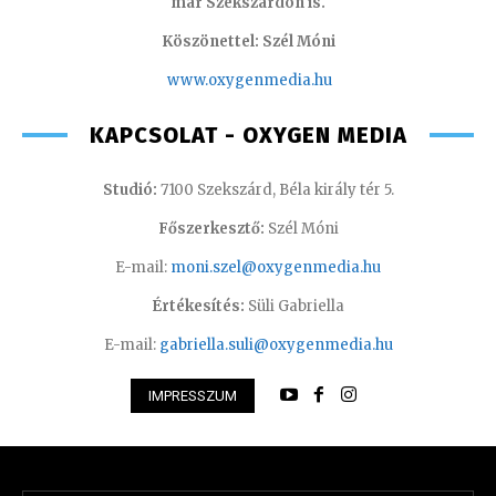
már Szekszárdon is.
Köszönettel: Szél Móni
www.oxygenmedia.hu
KAPCSOLAT - OXYGEN MEDIA
Studió:
7100 Szekszárd, Béla király tér 5.
Főszerkesztő:
Szél Móni
E-mail:
moni.szel@oxygenmedia.hu
Értékesítés:
Süli Gabriella
E-mail:
gabriella.suli@oxygenmedia.hu
IMPRESSZUM