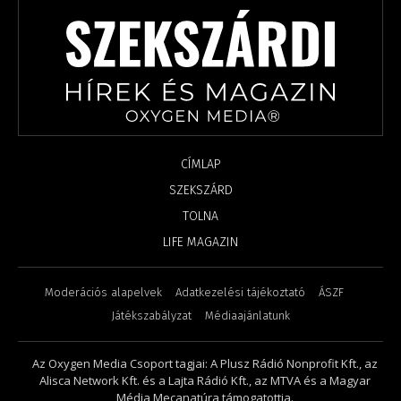
CÍMLAP
SZEKSZÁRD
TOLNA
LIFE MAGAZIN
Moderációs alapelvek
Adatkezelési tájékoztató
ÁSZF
Játékszabályzat
Médiaajánlatunk
Az Oxygen Media Csoport tagjai: A Plusz Rádió Nonprofit Kft., az
Alisca Network Kft. és a Lajta Rádió Kft., az MTVA és a Magyar
Média Mecanatúra támogatottja.