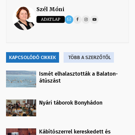
Szél Móni
ADATLAP
KAPCSOLÓDÓ CIKKEK
TÖBB A SZERZŐTŐL
Ismét elhalasztották a Balaton-
átúszást
Nyári táborok Bonyhádon
Kábítószerrel kereskedett és