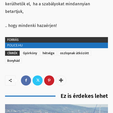
kerülhetők el, ha a szabályokat mindannyian
betartjuk,
.. hogy mindenki hazaérjen!
FORRÁS
POLICE.HU
CÍMKÉK
Györköny
hétvége
oszlopnak ütközött
Bonyhád
Ez is érdekes lehet