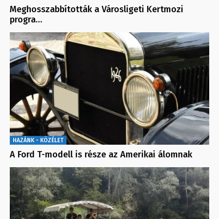
Meghosszabbították a Városligeti Kertmozi
progra…
HAZÁNK - KÖZÉLET
A Ford T-modell is része az Amerikai álomnak