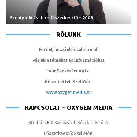
Szentgáthi Csaba – főszerkesztő – 2008
S
RÓLUNK
Fordulj hozzánk bizalommal!
Várjuk a témákat és információkat
már Szekszárdon is.
Köszönettel: Szél Móni
www.oxygenmedia.hu
KAPCSOLAT - OXYGEN MEDIA
Studió:
7100 Szekszárd, Béla király tér 5.
Főszerkesztő:
Szél Móni