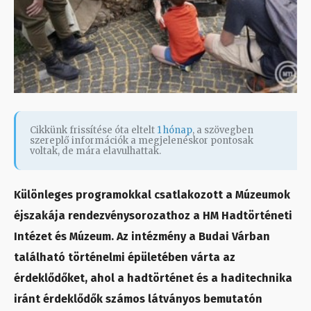
Cikkünk frissítése óta eltelt
1 hónap
, a szövegben
szereplő információk a megjelenéskor pontosak
voltak, de mára elavulhattak.
Különleges programokkal csatlakozott a Múzeumok
éjszakája rendezvénysorozathoz a HM Hadtörténeti
Intézet és Múzeum. Az intézmény a Budai Várban
található történelmi épületében várta az
érdeklődőket, ahol a hadtörténet és a haditechnika
iránt érdeklődők számos látványos bemutatón