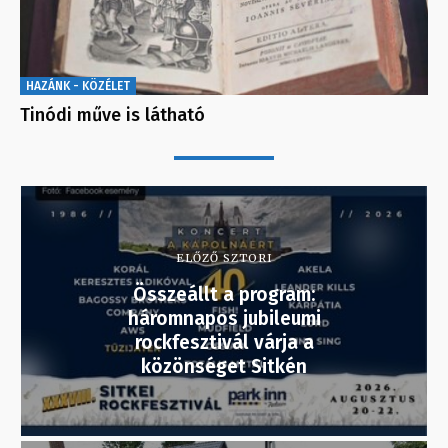
HAZÁNK - KÖZÉLET
Tinódi műve is látható
ELŐZŐ SZTORI
Összeállt a program:
háromnapos jubileumi
rockfesztivál várja a
közönséget Sitkén