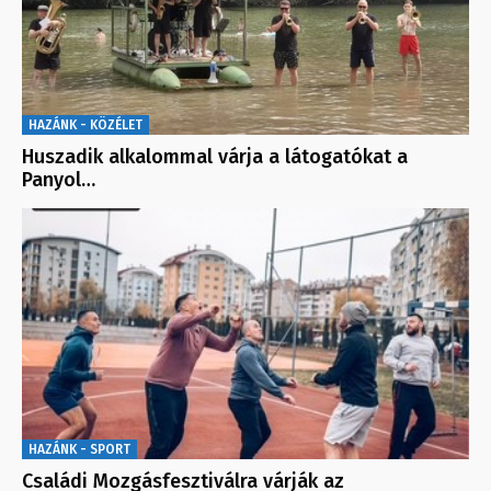
HAZÁNK - KÖZÉLET
Huszadik alkalommal várja a látogatókat a
Panyol…
HAZÁNK - SPORT
Családi Mozgásfesztiválra várják az