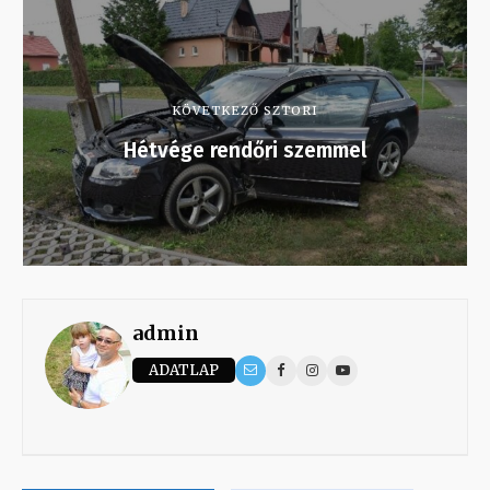
KÖVETKEZŐ SZTORI
Hétvége rendőri szemmel
admin
ADATLAP