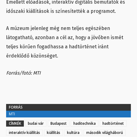
Emellett előadások, interaktív digitális bemutatók és
időszaki kiállítások is színesítették a programot.
A múzeum jelenleg még nem teljes egészében
látogatható, azonban a cél az, hogy a jövőben ismét
teljes körűen fogadhassa a hadtörténet iránt
érdeklődő közönséget.
Forrás/fotó: MTI
FORRÁS
MTI
CÍMKÉK
budai vár
Budapest
haditechnika
hadtörténet
interaktív kiállítás
kiállítás
kultúra
második világháború