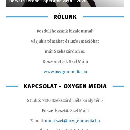
Horváth Ferenc – operatőr-vágó – 2020
K
RÓLUNK
Fordulj hozzánk bizalommal!
Várjuk a témákat és információkat
már Szekszárdon is.
Köszönettel: Szél Móni
www.oxygenmedia.hu
KAPCSOLAT - OXYGEN MEDIA
Studió:
7100 Szekszárd, Béla király tér 5.
Főszerkesztő:
Szél Móni
E-mail:
moni.szel@oxygenmedia.hu