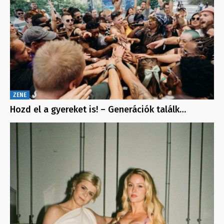
ZENE
Hozd el a gyereket is! – Generációk találk…