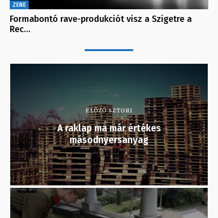
ZENE
Formabontó rave-produkciót visz a Szigetre a
Rec…
ELŐZŐ SZTORI
A raklap ma már értékes
másodnyersanyag