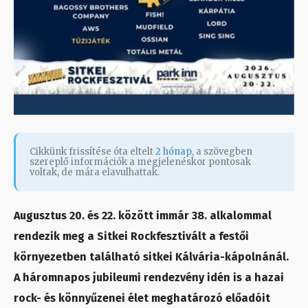
Cikkünk frissítése óta eltelt
2 hónap
, a szövegben
szereplő információk a megjelenéskor pontosak
voltak, de mára elavulhattak.
Augusztus 20. és 22. között immár 38. alkalommal
rendezik meg a Sitkei Rockfesztivált a festői
környezetben található sitkei Kálvária-kápolnánál.
A háromnapos jubileumi rendezvény idén is a hazai
rock- és könnyűzenei élet meghatározó előadóit