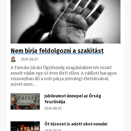
Nem bírja feldolgozni a szakítást
2026.08.07.
A Tamási Járási Ügyészség magánlaksértés miatt
emelt vádat egy 43 éves férfi ellen. A vádlott haragos
viszonyban áll a volt párja jelenlegi élettársával,
mivel nem...
Jubileumot ünnepel az Őrség
fesztiválja
2026.08.07.
Öt tűzeset is adott okot vonulni
2026.08.07.