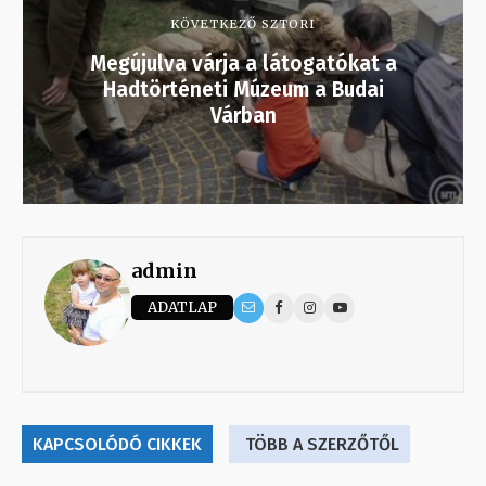
KÖVETKEZŐ SZTORI
Megújulva várja a látogatókat a
Hadtörténeti Múzeum a Budai
Várban
admin
ADATLAP
KAPCSOLÓDÓ CIKKEK
TÖBB A SZERZŐTŐL