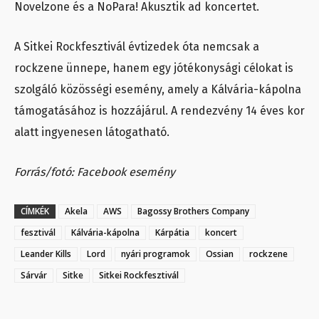
Novelzone és a NoPara! Akusztik ad koncertet.
A Sitkei Rockfesztivál évtizedek óta nemcsak a
rockzene ünnepe, hanem egy jótékonysági célokat is
szolgáló közösségi esemény, amely a Kálvária-kápolna
támogatásához is hozzájárul. A rendezvény 14 éves kor
alatt ingyenesen látogatható.
Forrás/fotó: Facebook esemény
CÍMKÉK
Akela
AWS
Bagossy Brothers Company
fesztivál
Kálvária-kápolna
Kárpátia
koncert
Leander Kills
Lord
nyári programok
Ossian
rockzene
Sárvár
Sitke
Sitkei Rockfesztivál