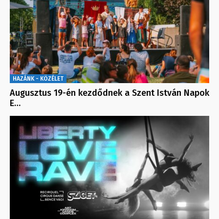
HAZÁNK - KÖZÉLET
Augusztus 19-én kezdődnek a Szent István Napok
E…