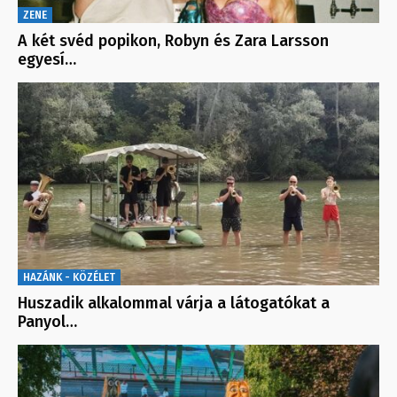
ZENE
A két svéd popikon, Robyn és Zara Larsson
egyesí…
HAZÁNK - KÖZÉLET
Huszadik alkalommal várja a látogatókat a
Panyol…