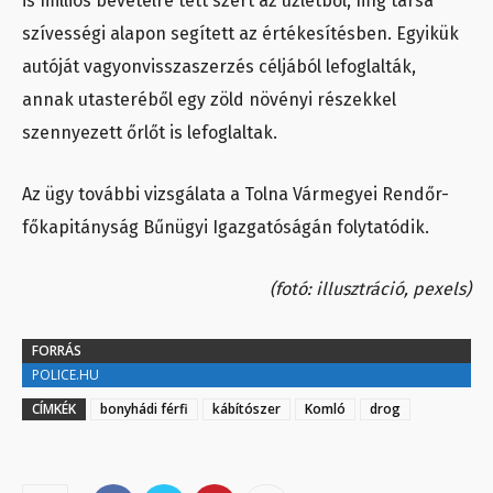
is milliós bevételre tett szert az üzletből, míg társa
szívességi alapon segített az értékesítésben. Egyikük
autóját vagyonvisszaszerzés céljából lefoglalták,
annak utasteréből egy zöld növényi részekkel
szennyezett őrlőt is lefoglaltak.
Az ügy további vizsgálata a Tolna Vármegyei Rendőr-
főkapitányság Bűnügyi Igazgatóságán folytatódik.
(fotó: illusztráció, pexels)
FORRÁS
POLICE.HU
CÍMKÉK
bonyhádi férfi
kábítószer
Komló
drog