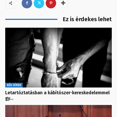
Ez is érdekes lehet
KÉK HÍREK
Letartóztatásban a kábítószer-kereskedelemmel
gy…