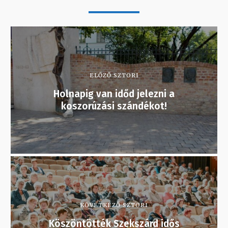
ELŐZŐ SZTORI
Holnapig van időd jelezni a
koszorúzási szándékot!
KÖVETKEZŐ SZTORI
Köszöntötték Szekszárd idős