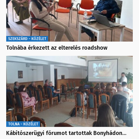
SZEKSZÁRD - KÖZÉLET
Tolnába érkezett az elterelés roadshow
TOLNA - KÖZÉLET
Kábítószerügyi fórumot tartottak Bonyhádon…