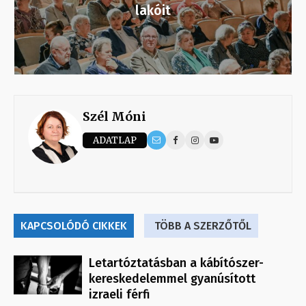
lakóit
Szél Móni
ADATLAP
KAPCSOLÓDÓ CIKKEK
TÖBB A SZERZŐTŐL
Letartóztatásban a kábítószer-
kereskedelemmel gyanúsított
izraeli férfi