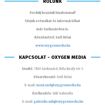
RÓLUNK
Fordulj hozzánk bizalommal!
Várjuk a témákat és információkat
már Szekszárdon is.
Köszönettel: Szél Móni
www.oxygenmedia.hu
KAPCSOLAT - OXYGEN MEDIA
Studió:
7100 Szekszárd, Béla király tér 5.
Főszerkesztő:
Szél Móni
E-mail:
moni.szel@oxygenmedia.hu
Értékesítés:
Süli Gabriella
E-mail:
gabriella.suli@oxygenmedia.hu