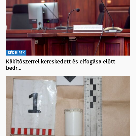
KÉK HÍREK
Kábítószerrel kereskedett és elfogása előtt
bedr…