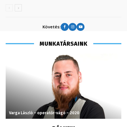
Követés:
MUNKATÁRSAINK
Varga László – operatőr-vágó – 2020
T