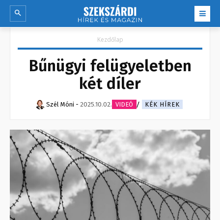
Kezdőlap
Bűnügyi felügyeletben
két díler
Szél Móni
-
2025.10.02.
VIDEÓ
KÉK HÍREK