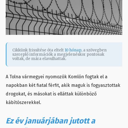
Cikkünk frissítése óta eltelt
10 hónap
, a szövegben
szereplő információk a megjelenéskor pontosak
voltak, de mára elavulhattak.
A Tolna vármegyei nyomozók Komlón fogtak el a
napokban két fiatal férfit, akik maguk is fogyasztottak
drogokat, és másokat is elláttak különböző
kábítószerekkel.
Ez év januárjában jutott a