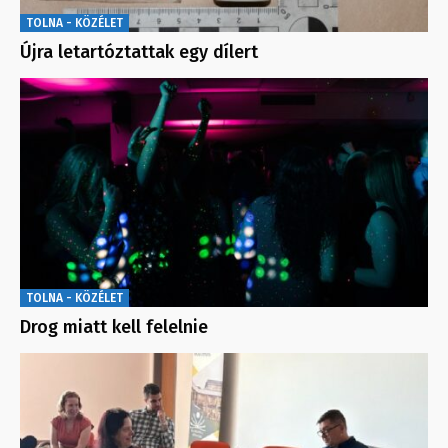
TOLNA - KÖZÉLET
Újra letartóztattak egy dílert
TOLNA - KÖZÉLET
Drog miatt kell felelnie