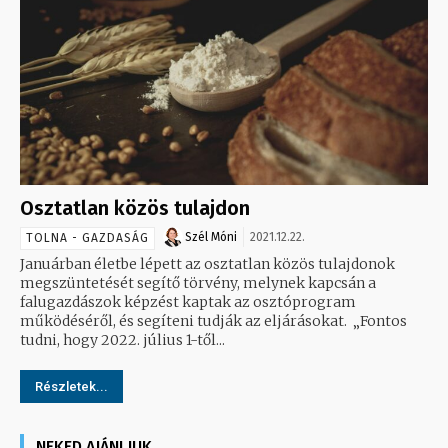
Osztatlan közös tulajdon
Szél Móni
2021.12.22.
TOLNA - GAZDASÁG
Januárban életbe lépett az osztatlan közös tulajdonok
megszüntetését segítő törvény, melynek kapcsán a
falugazdászok képzést kaptak az osztóprogram
működéséről, és segíteni tudják az eljárásokat. „Fontos
tudni, hogy 2022. július 1-től...
Részletek...
NEKED AJÁNLJUK