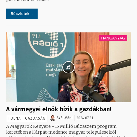
Részletek...
HANGANYAG
A vármegyei elnök bízik a gazdákban!
Szél Móni
2024.07.31.
TOLNA - GAZDASÁG
A Magyarok Kenyere - 15 Millió Búzaszem program
keretében a Kárpát-medence magyar településeiről