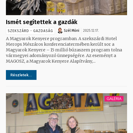
Ismét segítettek a gazdák
Szél Móni
2025.12.17.
SZEKSZÁRD - GAZDASÁG
A Magyarok Kenyere programban. A szekszárdi Hotel
Merops Mészáros konferenciatermében került sor a
Magyarok Kenyere – 15 millió búzaszem program tolna
vármegyei adományozó ünnepségére. Az eseményt a
MAGOSZ, a Magyarok Kenyere Alapítvány,...
Részletek...
GALÉRIA