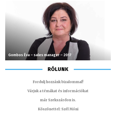
Gombos Éva – sales manager – 2017
A
RÓLUNK
Fordulj hozzánk bizalommal!
Várjuk a témákat és információkat
már Szekszárdon is.
Köszönettel: Szél Móni