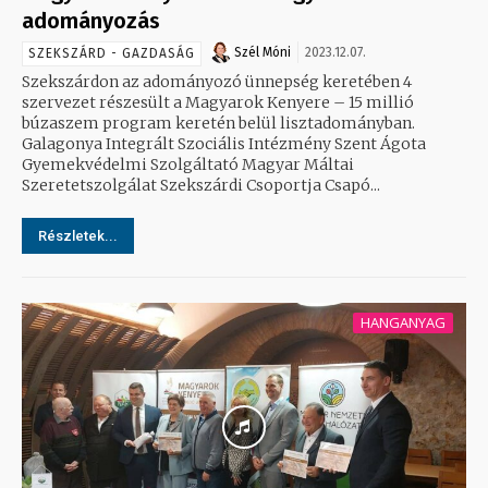
adományozás
Szél Móni
2023.12.07.
SZEKSZÁRD - GAZDASÁG
Szekszárdon az adományozó ünnepség keretében 4
szervezet részesült a Magyarok Kenyere – 15 millió
búzaszem program keretén belül lisztadományban.
Galagonya Integrált Szociális Intézmény Szent Ágota
Gyemekvédelmi Szolgáltató Magyar Máltai
Szeretetszolgálat Szekszárdi Csoportja Csapó...
Részletek...
HANGANYAG