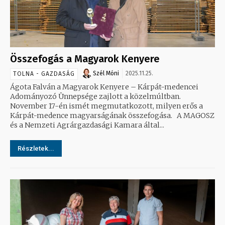
Összefogás a Magyarok Kenyere
Szél Móni
2025.11.25.
TOLNA - GAZDASÁG
Ágota Falván a Magyarok Kenyere – Kárpát-medencei
Adományozó Ünnepsége zajlott a közelmúltban.
November 17-én ismét megmutatkozott, milyen erős a
Kárpát-medence magyarságának összefogása. A MAGOSZ
és a Nemzeti Agrárgazdasági Kamara által...
Részletek...