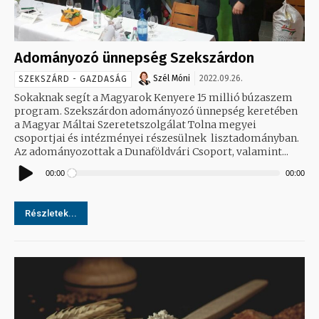
Adományozó ünnepség Szekszárdon
Szél Móni
2022.09.26.
SZEKSZÁRD - GAZDASÁG
Sokaknak segít a Magyarok Kenyere 15 millió búzaszem
program. Szekszárdon adományozó ünnepség keretében
a Magyar Máltai Szeretetszolgálat Tolna megyei
csoportjai és intézményei részesülnek lisztadományban.
Az adományozottak a Dunaföldvári Csoport, valamint...
Audió
lejátszó
00:00
00:00
Részletek...