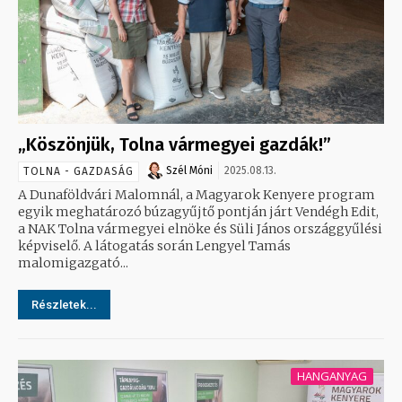
„Köszönjük, Tolna vármegyei gazdák!”
Szél Móni
2025.08.13.
TOLNA - GAZDASÁG
A Dunaföldvári Malomnál, a Magyarok Kenyere program
egyik meghatározó búzagyűjtő pontján járt Vendégh Edit,
a NAK Tolna vármegyei elnöke és Süli János országgyűlési
képviselő. A látogatás során Lengyel Tamás
malomigazgató...
Részletek...
HANGANYAG