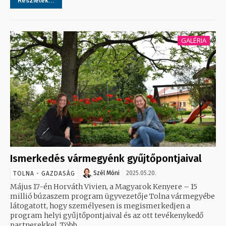
Részletek...
GALÉRIA
Ismerkedés vármegyénk gyűjtőpontjaival
Szél Móni
2025.05.20.
TOLNA - GAZDASÁG
Május 17-én Horváth Vivien, a Magyarok Kenyere – 15
millió búzaszem program ügyvezetője Tolna vármegyébe
látogatott, hogy személyesen is megismerkedjen a
program helyi gyűjtőpontjaival és az ott tevékenykedő
partnerekkel. Több...