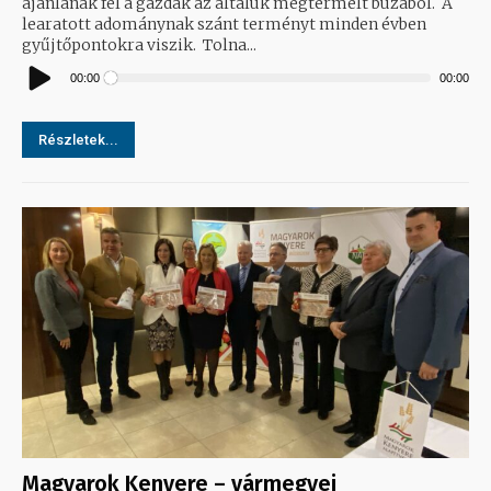
ajánlanak fel a gazdák az általuk megtermelt búzából. A
learatott adománynak szánt terményt minden évben
gyűjtőpontokra viszik. Tolna...
Audió
lejátszó
00:00
00:00
Részletek...
Magyarok Kenyere – vármegyei