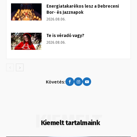
Energiatakarékos lesz a Debreceni
Bor- és Jazznapok
2026.08.06.
Te is véradó vagy?
2026.08.06.
Követés:
KIEMELT
Kiemelt tartalmaink