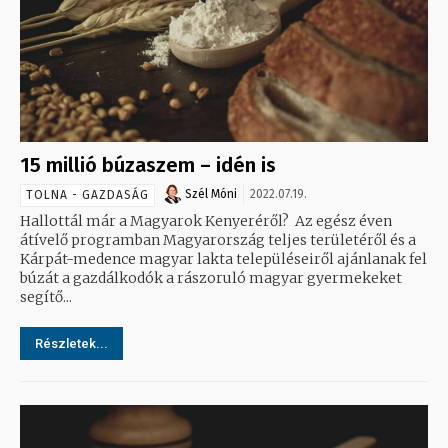
15 millió búzaszem – idén is
Szél Móni
2022.07.19.
TOLNA - GAZDASÁG
Hallottál már a Magyarok Kenyeréről? Az egész éven
átívelő programban Magyarország teljes területéről és a
Kárpát-medence magyar lakta településeiről ajánlanak fel
búzát a gazdálkodók a rászoruló magyar gyermekeket
segítő...
Részletek...