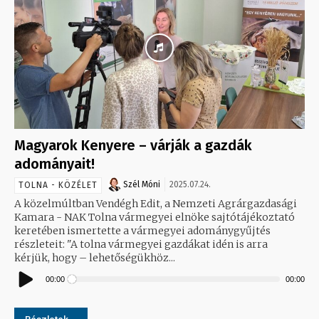
Magyarok Kenyere – várják a gazdák
adományait!
Szél Móni
2025.07.24.
TOLNA - KÖZÉLET
A közelmúltban Vendégh Edit, a Nemzeti Agrárgazdasági
Kamara - NAK Tolna vármegyei elnöke sajtótájékoztató
keretében ismertette a vármegyei adománygyűjtés
részleteit: "A tolna vármegyei gazdákat idén is arra
kérjük, hogy – lehetőségükhöz...
Audió
lejátszó
00:00
00:00