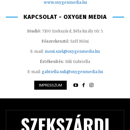
www.oxygenmedia.hu
KAPCSOLAT - OXYGEN MEDIA
Studió:
7100 Szekszárd, Béla király tér 5.
Főszerkesztő:
Szél Móni
E-mail:
moni.szel@oxygenmedia.hu
Értékesítés:
Süli Gabriella
E-mail:
gabriella.suli@oxygenmedia.hu
IMPRESSZUM