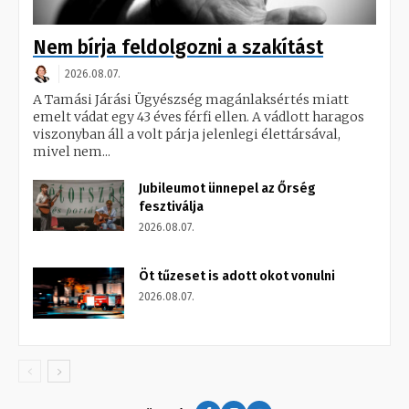
Nem bírja feldolgozni a szakítást
2026.08.07.
A Tamási Járási Ügyészség magánlaksértés miatt
emelt vádat egy 43 éves férfi ellen. A vádlott haragos
viszonyban áll a volt párja jelenlegi élettársával,
mivel nem...
Jubileumot ünnepel az Őrség
fesztiválja
2026.08.07.
Öt tűzeset is adott okot vonulni
2026.08.07.