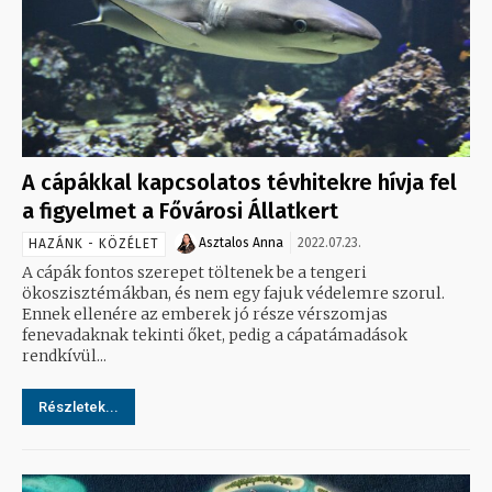
A cápákkal kapcsolatos tévhitekre hívja fel
a figyelmet a Fővárosi Állatkert
Asztalos Anna
2022.07.23.
HAZÁNK - KÖZÉLET
A cápák fontos szerepet töltenek be a tengeri
ökoszisztémákban, és nem egy fajuk védelemre szorul.
Ennek ellenére az emberek jó része vérszomjas
fenevadaknak tekinti őket, pedig a cápatámadások
rendkívül...
Részletek...