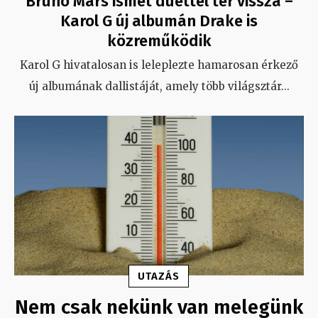
Bruno Mars ismét duettel tér vissza –
Karol G új albumán Drake is
közreműködik
Karol G hivatalosan is leleplezte hamarosan érkező
új albumának dallistáját, amely több világsztár
...
UTAZÁS
Nem csak nekünk van melegünk