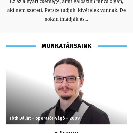
Ez az a nyári csemege, amit valószínű nincs olyan,
aki nem szereti. Persze tudjuk, kivételek vannak. De
sokan imádják és
...
MUNKATÁRSAINK
Tóth Bálint – operatőr-vágó – 2009
F