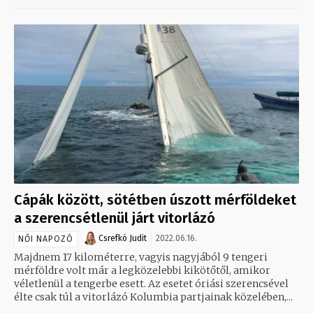
Cápák között, sötétben úszott mérföldeket
a szerencsétlenül járt vitorlázó
Csrefkó Judit
2022.06.16.
NŐI NAPOZÓ
Majdnem 17 kilométerre, vagyis nagyjából 9 tengeri
mérföldre volt már a legközelebbi kikötőtől, amikor
véletlenül a tengerbe esett. Az esetet óriási szerencsével
élte csak túl a vitorlázó Kolumbia partjainak közelében,...