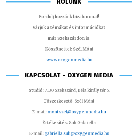
RÓLUNK
Fordulj hozzánk bizalommal!
Várjuk a témákat és információkat
már Szekszárdon is.
Köszönettel: Szél Móni
www.oxygenmedia.hu
KAPCSOLAT - OXYGEN MEDIA
Studió:
7100 Szekszárd, Béla király tér 5.
Főszerkesztő:
Szél Móni
E-mail:
moni.szel@oxygenmedia.hu
Értékesítés:
Süli Gabriella
E-mail:
gabriella.suli@oxygenmedia.hu