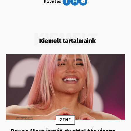
Követés:
KIEMELT
Kiemelt tartalmaink
ZENE