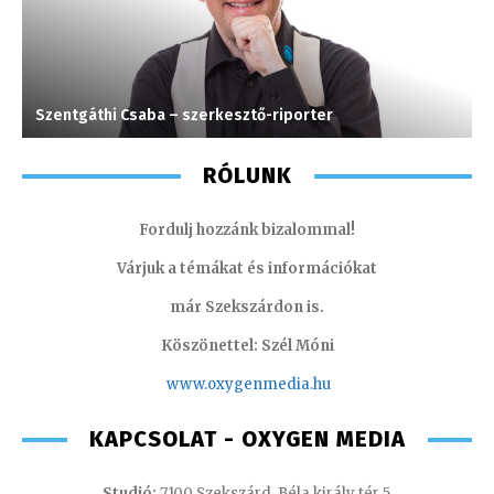
Szentgáthi Csaba – szerkesztő-riporter
M
RÓLUNK
Fordulj hozzánk bizalommal!
Várjuk a témákat és információkat
már Szekszárdon is.
Köszönettel: Szél Móni
www.oxygenmedia.hu
KAPCSOLAT - OXYGEN MEDIA
Studió:
7100 Szekszárd, Béla király tér 5.