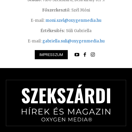
Főszerkesztő:
Szél Móni
E-mail:
moni.szel@oxygenmedia.hu
Értékesítés:
Süli Gabriella
E-mail:
gabriella.suli@oxygenmedia.hu
IMPRESSZUM