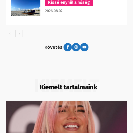
Kissé enyhül a hőség
2026.08.07.
Követés:
KIEMELT
Kiemelt tartalmaink