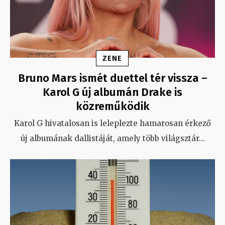
ZENE
Bruno Mars ismét duettel tér vissza –
Karol G új albumán Drake is
közreműködik
Karol G hivatalosan is leleplezte hamarosan érkező
új albumának dallistáját, amely több világsztár
...