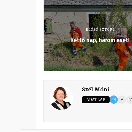
ELŐZŐ SZTORI
Kettő nap, három eset!
Szél Móni
ADATLAP