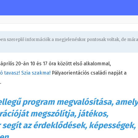
gben szereplő információk a megjelenéskor pontosak voltak, de már
rilis 20-án 10 és 17 óra között első alkalommal,
ló tavasz! Szia szakma!
Pályaorientációs családi napját a
).
jellegű program megvalósítása, amel
cióját megszólítja, játékos,
 segít az érdeklődések, képességek,
ben.