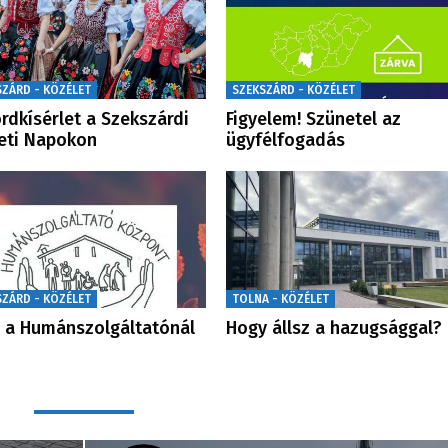
SZÁRD - KÖZÉLET
SZEKSZÁRD - KÖZÉLET
rdkísérlet a Szekszárdi
Figyelem! Szünetel az
eti Napokon
ügyfélfogadás
SZÁRD - KÖZÉLET
TOLNA - KÖZÉLET
 a Humánszolgáltatónál
Hogy állsz a hazugsággal?