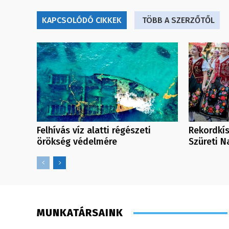
KAPCSOLÓDÓ CIKKEK
TÖBB A SZERZŐTŐL
Felhívás víz alatti régészeti
Rekordkís
örökség védelmére
Szüreti 
MUNKATÁRSAINK