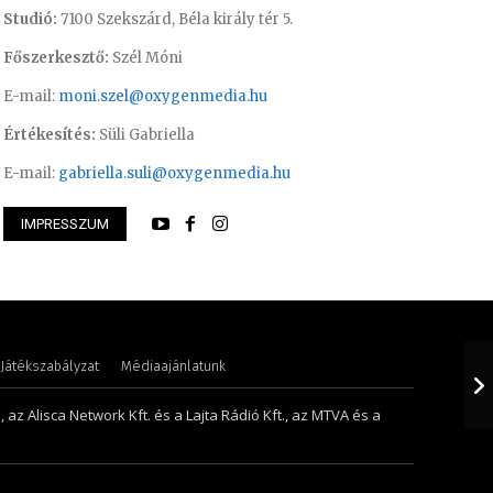
Studió:
7100 Szekszárd, Béla király tér 5.
Főszerkesztő:
Szél Móni
E-mail:
moni.szel@oxygenmedia.hu
Értékesítés:
Süli Gabriella
E-mail:
gabriella.suli@oxygenmedia.hu
IMPRESSZUM
ttila – sales manager – 2015
Lukács Bence – sze
Játékszabályzat
Médiaajánlatunk
 az Alisca Network Kft. és a Lajta Rádió Kft., az MTVA és a