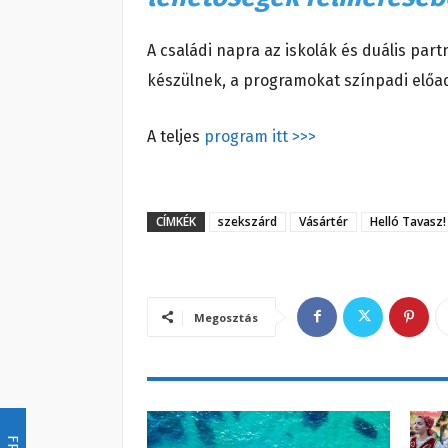
A családi napra az iskolák és duális part
készülnek, a programokat színpadi előadá
A teljes
program itt >>>
CÍMKÉK
szekszárd
Vásártér
Helló Tavasz!
Megosztás