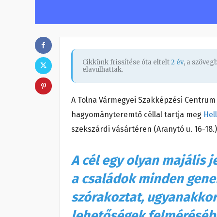
Cikkünk frissítése óta eltelt
2 év
, a szöve
elavulhattak.
A Tolna Vármegyei Szakképzési Centrum áp
hagyományteremtő céllal tartja meg
Hel
szekszárdi vásártéren (Aranytó u. 16-18.
A cél egy olyan majális 
a családok minden generá
szórakoztat, ugyanakkor
lehetőségek felmérésé