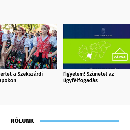
érlet a Szekszárdi
Figyelem! Szünetel az
Napokon
ügyfélfogadás
RÓLUNK