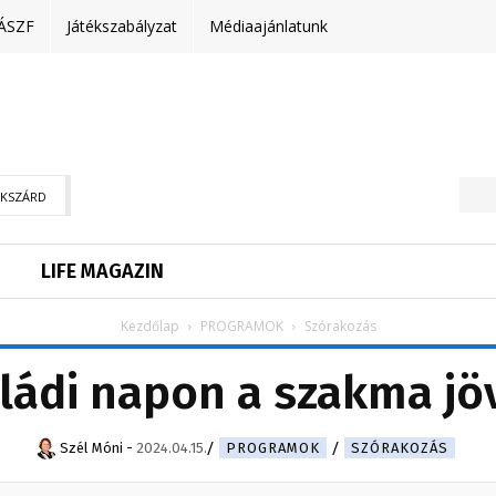
ÁSZF
Játékszabályzat
Médiaajánlatunk
EKSZÁRD
LIFE MAGAZIN
Kezdőlap
PROGRAMOK
Szórakozás
ládi napon a szakma jö
Szél Móni
-
2024.04.15.
PROGRAMOK
SZÓRAKOZÁS