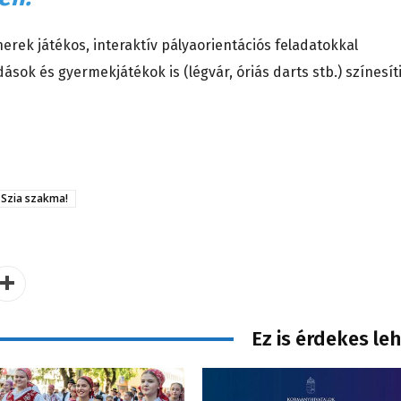
nerek játékos, interaktív pályaorientációs feladatokkal
sok és gyermekjátékok is (légvár, óriás darts stb.) színesít
 Szia szakma!
Ez is érdekes le