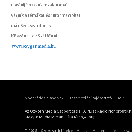
Fordulj hozzánk bizalommal!
Várjuk a témákat és információkat
már Szekszárdon is.
Köszönettel: Szél Móni
www.oxygenmedia.hu
Koródi Petra
Hudecz A
Moderációs alapelvek
Adatkezelési tájékoztató
ÁSZF
Az Oxygen Media Csoport tagjai: A Plusz Rádió Nonprofit Kft.,
Magyar Média Mecanatúra támogatottja.
©
2026
- Szekszárdi Hírek és Magazin. Minden jog fenntartva.