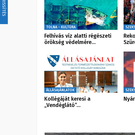
FRISSÍTÉS
TOLNA - KULTÚRA
SZEK
Felhívás víz alatti régészeti
Reko
örökség védelmére…
Szür
ÁLLÁSAJÁNLATOK
SZEK
Kollégáját keresi a
Nyár
„Vendéglátó”…