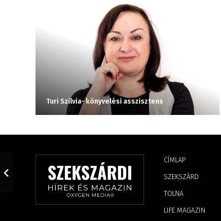
Turi Szilvia- könyvelési asszisztens
CÍMLAP
SZEKSZÁRD
TOLNA
LIFE MAGAZIN