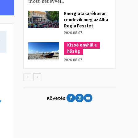
most, két évvel...
Energiatakarékosan
rendezik meg az Alba
Regia Fesztet
2026.08.07.
a
Kissé enyhül a
hőség
2026.08.07.
Követés:
y