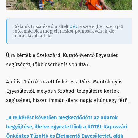
Cikkünk frissítése óta eltelt
2 év
, a szövegben szereplő
információk a megjelenéskor pontosak voltak, de
mára elavulhattak.
Újra kérték a Szekszárdi Kutató-Mentő Egyesület
segítségét, több esethez is vonultak.
Április 11-én érkezett felkérés a Pécsi Mentőkutyás
Egyesülettől, melyben Szabadi településre kértek
segítséget, hiszen immár kilenc napja eltűnt egy férfi.
„A felkérést követően megkezdődött az adatok
begyűjtése, illetve egyeztettünk a KÖTÉL Kaposvári
Önkéntes Tűzoltó és Életmentő Egyesülettel, akik