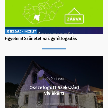
SZEKSZÁRD - KÖZÉLET
Figyelem! Szünetel az ügyfélfogadás
ELŐZŐ SZTORI
Összefogott Szekszárd
Viviékért!