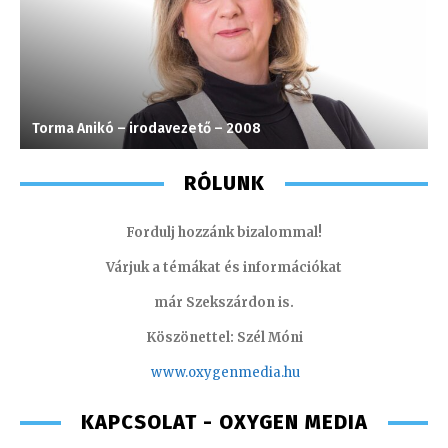
Torma Anikó – irodavezető – 2008
M
RÓLUNK
Fordulj hozzánk bizalommal!
Várjuk a témákat és információkat
már Szekszárdon is.
Köszönettel: Szél Móni
www.oxygenmedia.hu
KAPCSOLAT - OXYGEN MEDIA