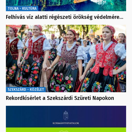
TOLNA - KULTÚRA
Felhívás víz alatti régészeti örökség védelmére…
SZEKSZÁRD - KÖZÉLET
Rekordkísérlet a Szekszárdi Szüreti Napokon