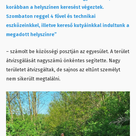
korábban a helyszínen keresést végeztek.
Szombaton reggel 4 fővel és technikai
eszközeinkkel, illetve kereső kutyáinkkal indultunk a
megadott helyszínre”
– számolt be közösségi posztján az egyesület. A terület
átvizsgálását nagyszámú önkéntes segítette. Nagy
területet átvizsgáltak, de sajnos az eltűnt személyt
nem sikerült megtalálni.