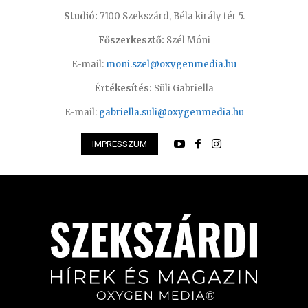
Studió:
7100 Szekszárd, Béla király tér 5.
Főszerkesztő:
Szél Móni
E-mail:
moni.szel@oxygenmedia.hu
Értékesítés:
Süli Gabriella
E-mail:
gabriella.suli@oxygenmedia.hu
IMPRESSZUM