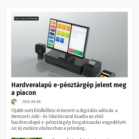
Hardveralapú e-pénztárgép jelent meg
a piacon
2026.08.08.
Újabb mérföldkőhöz érkezett a digitális adózás: a
Nemzeti Adó- és Vámhivatal kiadta az első
hardveralapú e-pénztárgép forgalmazási engedélyét.
Az új eszköz elsősorban a jelenleg...