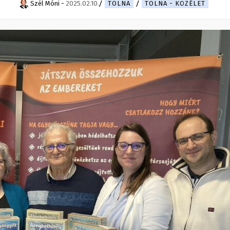
Szél Móni
-
2025.02.10.
TOLNA
TOLNA - KÖZÉLET