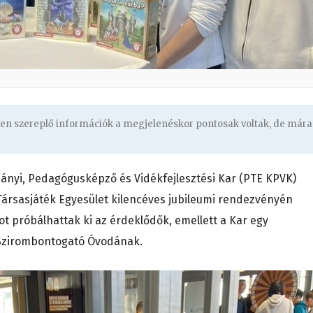
ben szereplő információk a megjelenéskor pontosak voltak, de mára
nyi, Pedagógusképző és Vidékfejlesztési Kar (PTE KPVK)
 Társasjáték Egyesület kilencéves jubileumi rendezvényén
 próbálhattak ki az érdeklődők, emellett a Kar egy
 Szirombontogató Óvodának.