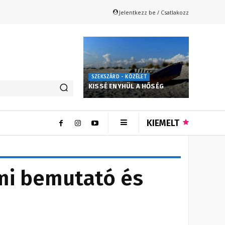
Jelentkezz be / Csatlakozz
SZEKSZÁRD - KÖZÉLET
KISSÉ ENYHÜL A HŐSÉG
KIEMELT
mi bemutató és