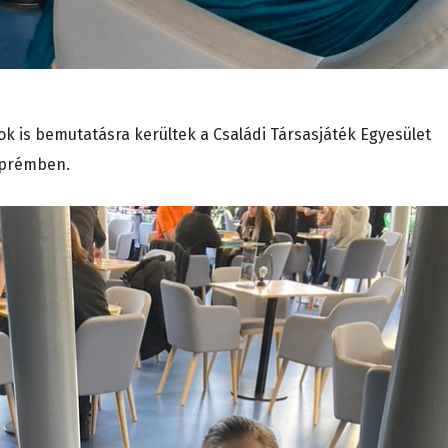
kok is bemutatásra kerültek a Családi Társasjáték Egyesület
zprémben.