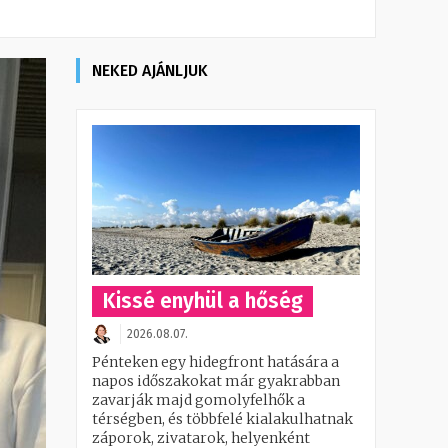
NEKED AJÁNLJUK
Kissé enyhül a hőség
2026.08.07.
Pénteken egy hidegfront hatására a
napos időszakokat már gyakrabban
zavarják majd gomolyfelhők a
térségben, és többfelé kialakulhatnak
záporok, zivatarok, helyenként