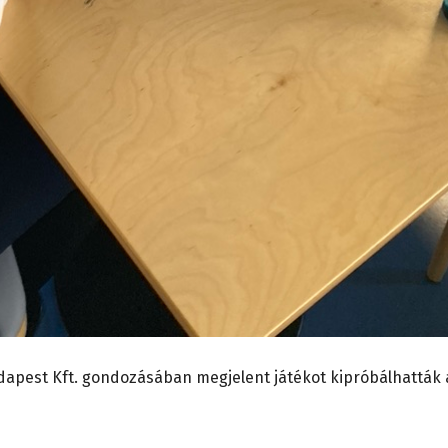
dapest Kft. gondozásában megjelent játékot kipróbálhatták 