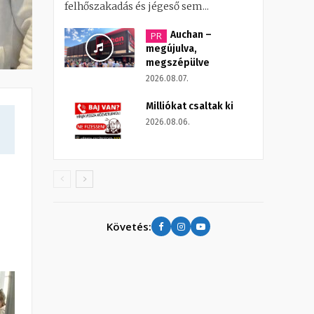
felhőszakadás és jégeső sem...
Auchan –
PR
megújulva,
megszépülve
2026.08.07.
Milliókat csaltak ki
2026.08.06.
Követés: