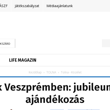
ÁSZF
Játékszabályzat
Médiaajánlatunk
EKSZÁRD
LIFE MAGAZIN
Kezdőlap
TOLNA
Tolna - Közélet
k Veszprémben: jubileu
ajándékozás