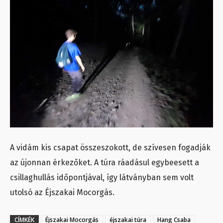
A vidám kis csapat összeszokott, de szívesen fogadják
az újonnan érkezőket. A túra ráadásul egybeesett a
csillaghullás időpontjával, így látványban sem volt
utolsó az Éjszakai Mocorgás.
CÍMKÉK
Éjszakai Mocorgás
éjszakai túra
Hang Csaba