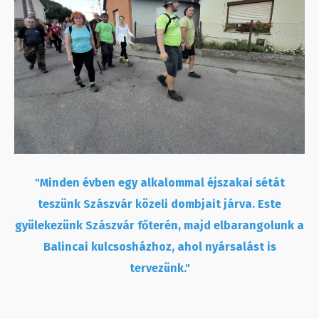
"Minden évben egy alkalommal éjszakai sétát
teszünk Szászvár közeli dombjait járva. Este
gyülekezünk Szászvár főterén, majd elbarangolunk a
Balincai kulcsosházhoz, ahol nyársalást is
tervezünk."