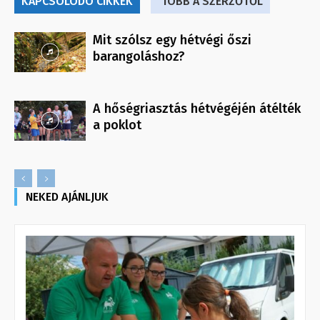
KAPCSOLÓDÓ CIKKEK
TÖBB A SZERZŐTŐL
Mit szólsz egy hétvégi őszi
barangoláshoz?
A hőségriasztás hétvégéjén átélték
a poklot
NEKED AJÁNLJUK