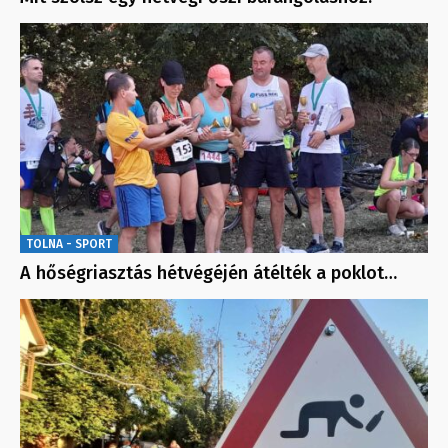
TOLNA - SPORT
A hőségriasztás hétvégéjén átélték a poklot…