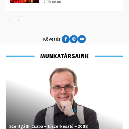
2026.08.06.
Követés:
MUNKATÁRSAINK
Szentgáthi Csaba – főszerkesztő – 2008
I