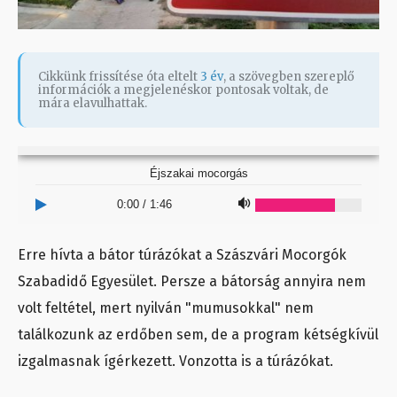
Cikkünk frissítése óta eltelt
3 év
, a szövegben szereplő
információk a megjelenéskor pontosak voltak, de
mára elavulhattak.
Éjszakai mocorgás
0:00
/
1:46
Erre hívta a bátor túrázókat a Szászvári Mocorgók
Szabadidő Egyesület. Persze a bátorság annyira nem
volt feltétel, mert nyilván "mumusokkal" nem
találkozunk az erdőben sem, de a program kétségkívül
izgalmasnak ígérkezett. Vonzotta is a túrázókat.