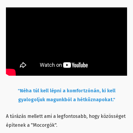
"Néha túl kell lépni a komfortzónán, ki kell
gyalogoljuk magunkból a hétköznapokat."
A túrázás mellett ami a legfontosabb, hogy közösséget
építenek a "Mocorgók".