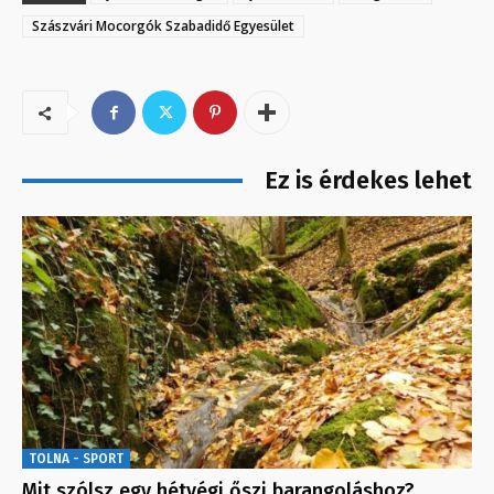
Szászvári Mocorgók Szabadidő Egyesület
Ez is érdekes lehet
TOLNA - SPORT
Mit szólsz egy hétvégi őszi barangoláshoz?