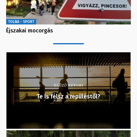
TOLNA - SPORT
Éjszakai mocorgás
ELŐZŐ SZTORI
Te is félsz a repüléstől?