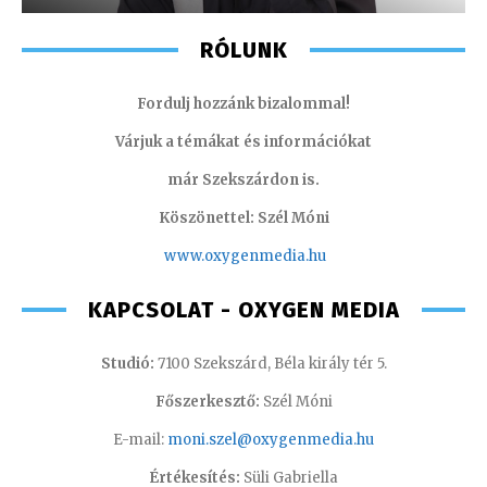
RÓLUNK
Fordulj hozzánk bizalommal!
Várjuk a témákat és információkat
már Szekszárdon is.
Köszönettel: Szél Móni
www.oxygenmedia.hu
KAPCSOLAT - OXYGEN MEDIA
Studió:
7100 Szekszárd, Béla király tér 5.
Főszerkesztő:
Szél Móni
E-mail:
moni.szel@oxygenmedia.hu
Értékesítés:
Süli Gabriella