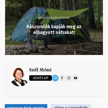
KÖVETKEZŐ SZTORI
Rászorulók kapják meg az
elhagyott sátrakat!
Szél Móni
ADATLAP